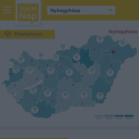
sussfelnap.hu
időjárás
Nyíregyháza
Páratartalom
31
%
33
%
33
•
%
30
31
42
%
29
%
%
%
35
23
30
26
32
32
%
%
%
%
%
%
30
23
30
%
26
26
35
%
%
%
%
%
36
%
23
-27
28
-32
33
-37
38-
42