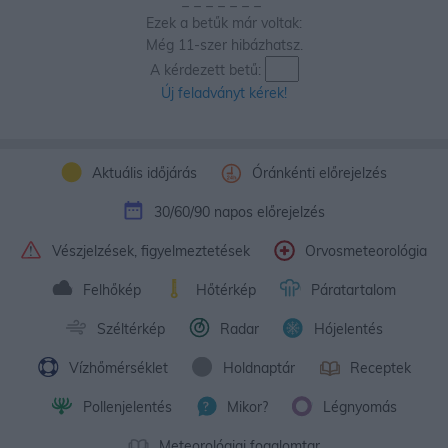
_
_
_
_
_
_
_
Ezek a betűk már voltak:
Még 11-szer hibázhatsz.
A kérdezett betű:
Új feladványt kérek!
Aktuális időjárás
Óránkénti előrejelzés
30/60/90 napos előrejelzés
Vészjelzések, figyelmeztetések
Orvosmeteorológia
Felhőkép
Hőtérkép
Páratartalom
Széltérkép
Radar
Hójelentés
Vízhőmérséklet
Holdnaptár
Receptek
Pollenjelentés
Mikor?
Légnyomás
Meteorológiai fogalomtar