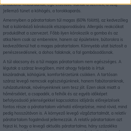
irritációra. Kiszáradnak, égő érzetűvé válnak a szemek, a száj.
Jellemző tünet a köhögés, a torokkaparás.
Amennyiben a páratartalom túl magas (60% fölötti), az kedvezőleg
hat a különböző kórokozók elszaporodására. Allergiás reakciókat
produkálhat a szervezet. Főbb ilyen kórokozók a gomba és az
atka.Nem csak az emberekre, hanem az épületekre, bútorokra is
kedvezőtlenül hat a magas páratartalom. Könnyebb utat biztosít a
penészesedésnek, a dohos falaknak, a fal gombásodásnak.
A túl alacsony és a túl magas páratartalom nem egészséges. A
légutak a száraz levegőben, mint ahogy feljebb is írtuk
kiszáradnak, köhögünk, komfortérzetünk csökken. A tartósan
száraz levegő nemcsak egészségünknek, hanem fabútorainknak,
ruházatunknak, növényeinknek sem tesz jót. Ezen okok miatt a
hőmérséklet, a csapadék, a felhők és az egyéb időképet
befolyosásoló jelenségekkel kapcsolatos időjárás előrejelzések
fontos része a páratartalom várható előrejelzése, mind rövid, mind
pedig hosszútávon is. A környező levegő vízgőztartalmát, a relatív
páratartalom fogalmával jellemezzük. A relatív páratartalom azt
fejezi ki, hogy a levegő aktuális páratartalma, hány százaléka