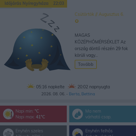
Időjárás Nyíregyháza
22:03
Csütörtök // Augusztus 6.
°
MAGAS
KÖZÉPHŐMÉRSÉKLET Az
ország döntő részén 29 fok
körüli vagy...
Tovább
05:16
napkelte
20:02
napnyugta
2026. 08. 06. -
Berta
,
Bettina
Napi min:
°C
Ma nem
Napi max:
41°C
várható csap.
Enyhén szeles
Enyhén felhős