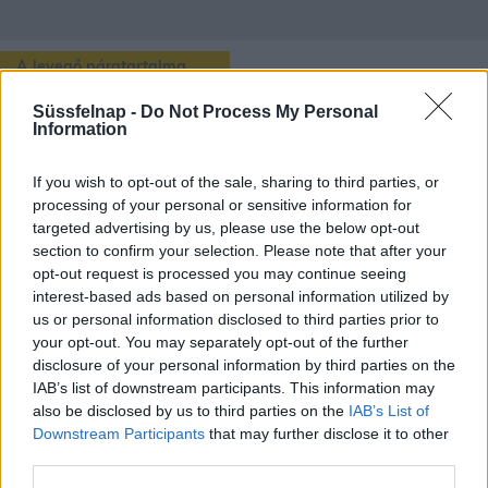
A levegő páratartalma
Süssfelnap -
Do Not Process My Personal
Nyíregyháza
településén lévő aktuális páratartalmat a fenti
Information
térképen és kiíráson láthatjuk, de ezen túl még rengeteg érdekes
dolog van amit a páratartalomról tudhatunk.
If you wish to opt-out of the sale, sharing to third parties, or
Pára akkor képződik, mikor a Nap felmelegíti a vizet, így vízgőz
processing of your personal or sensitive information for
formájában a levegőbe kerül. Ha jobban melegszik a víz, azzal több
targeted advertising by us, please use the below opt-out
vízgőz kerül a levegőbe. A melegedéssel együtt a légkör pára-
section to confirm your selection. Please note that after your
kapacitása is növekszik. A páratartalom fogalom alatt kétféle
opt-out request is processed you may continue seeing
kifejezést különböztetünk meg:
interest-based ads based on personal information utilized by
us or personal information disclosed to third parties prior to
abszolút páratartalom,
ami az 1m3 levegőben lévő vízpára me
your opt-out. You may separately opt-out of the further
nnyiségét mutatja (g/m3).
disclosure of your personal information by third parties on the
relatív, vagy viszonylagos páratartalom,
ami a levegőben lév
IAB’s list of downstream participants. This information may
ő vízpára arányát mutatja adott hőmérsékleten a lehetséges telí
also be disclosed by us to third parties on the
IAB’s List of
tettséghez.
Downstream Participants
that may further disclose it to other
third parties.
A levegő relatív páratartalmát
higrométerrel
mérhetjük.