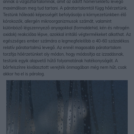
annak a vízgőztartalomnak, amit az adott hőmérsékletű levegő
maximálisan meg tud tartani. A páratartalomtól függ hőérzetünk.
Testünk hőleadó képességét befolyásolja a környezetünkben élő
kórokozók, allergén mikroorganizmusok számát, valamint
különböző légszennyező anyagokkal (formaldehid, kén és nitrogén
oxidok) reakcióba lépve, azokkal irritáló végtermékeket alkothat. Az
egészséges ember számára a legmegfelelőbb a 40-60 százalékos
relatív páratartalmú levegő. Az ennél magasabb páratartalom
torzítja hőérzetünket oly módon, hogy módosítja az izzadásnak,
testünk egyik alapvető hűtő folyamatának hatékonyságát. A
bőrfelszínre kiválasztott verejték önmagában még nem hűt, csak
akkor ha el is párolog.