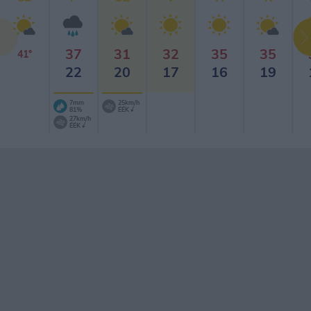
37
31
32
35
35
41°
22
20
17
16
19
7mm
25km/h
81%
ÉÉK
27km/h
ÉÉK