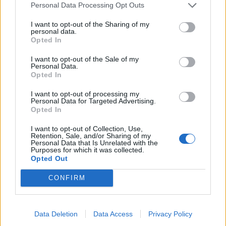
Personal Data Processing Opt Outs
I want to opt-out of the Sharing of my
personal data.
Opted In
I want to opt-out of the Sale of my
Personal Data.
Opted In
Páratartalom
I want to opt-out of processing my
Personal Data for Targeted Advertising.
Opted In
I want to opt-out of Collection, Use,
Az ideális páratartalom
Retention, Sale, and/or Sharing of my
Personal Data that Is Unrelated with the
Purposes for which it was collected.
Az emberek számára ideális relatív páratartalom 40-60%.
Opted Out
Gyermekeknél (pl. gyerekszobában) 60-70% az optimális. A levegő
páratartalma hatással van az emberi hőérzetre. Melegebbnek a
CONFIRM
magas páratartalmú levegőt érezzük, míg hűvösebbnek az
alacsonyabb páratartalommal bírót. Amennyiben a páratartalom
alacsony, azaz száraz a levegő, az ember légutai kiszáradhatnak, a
Data Deletion
Data Access
Privacy Policy
bőr szárazzá válik. A nyálkahártya hajlamosabbá válik az