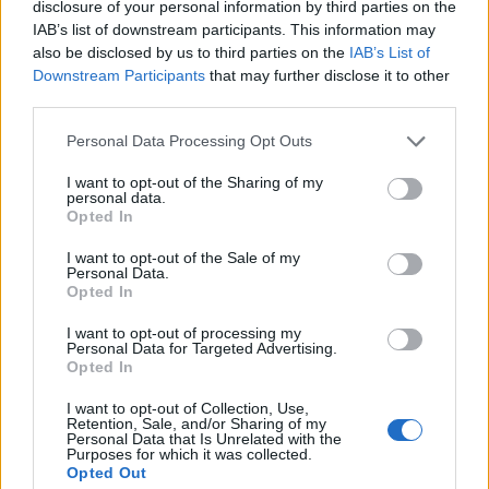
Vízhőmérséklet
Holdnaptár
Receptek
disclosure of your personal information by third parties on the
IAB’s list of downstream participants. This information may
Pollenjelentés
Mikor?
Légnyomás
also be disclosed by us to third parties on the
IAB’s List of
Downstream Participants
that may further disclose it to other
Meteorológiai fogalomtar
third parties.
Personal Data Processing Opt Outs
Budapest időjárás előrejelzése
30
napos
I want to opt-out of the Sharing of my
personal data.
Opted In
Aug 09.
Aug 10.
Aug 11.
Aug 12.
Aug 13.
Aug 14.
Au
V
H
K
SZ
CS
P
I want to opt-out of the Sale of my
Personal Data.
Opted In
32
36
36
32
31
32
I want to opt-out of processing my
Personal Data for Targeted Advertising.
20
21
21
18
16
16
Opted In
I want to opt-out of Collection, Use,
Retention, Sale, and/or Sharing of my
Personal Data that Is Unrelated with the
Purposes for which it was collected.
Opted Out