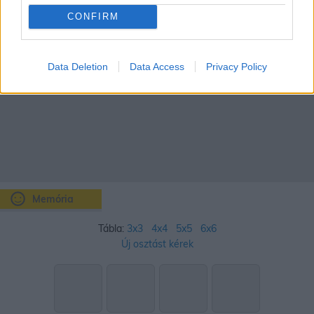
CONFIRM
Data Deletion
Data Access
Privacy Policy
Memória
Tábla:
3x3
4x4
5x5
6x6
Új osztást kérek