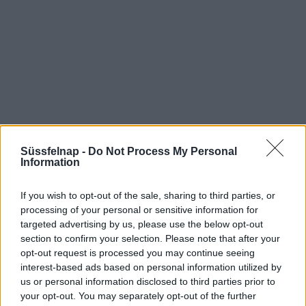
Süssfelnap -
Do Not Process My Personal
Information
Aktuális időjárás
Óránkénti előrejelzés
If you wish to opt-out of the sale, sharing to third parties, or
30/60/90 napos előrejelzés
processing of your personal or sensitive information for
targeted advertising by us, please use the below opt-out
Vészjelzések, figyelmeztetések
Orvosmeteorológia
section to confirm your selection. Please note that after your
opt-out request is processed you may continue seeing
Felhőkép
Hőtérkép
Páratartalom
interest-based ads based on personal information utilized by
us or personal information disclosed to third parties prior to
Széltérkép
Radar
Hójelentés
your opt-out. You may separately opt-out of the further