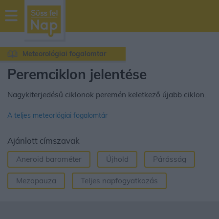
sussfelnap.hu
időjárás
Meteorológiai fogalomtar
Peremciklon jelentése
Nagykiterjedésű ciklonok peremén keletkező újabb ciklon.
A teljes meteorlógiai fogalomtár
Ajánlott címszavak
Aneroid barométer
Újhold
Párásság
Mezopauza
Teljes napfogyatkozás