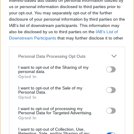
interest-based ads based on personal information utilized by
us or personal information disclosed to third parties prior to
30/60/90 napos előrejelzés
your opt-out. You may separately opt-out of the further
Vészjelzések, figyelmeztetések
Orvosmeteorológia
disclosure of your personal information by third parties on the
IAB’s list of downstream participants. This information may
Felhőkép
Hőtérkép
Páratartalom
also be disclosed by us to third parties on the
IAB’s List of
Downstream Participants
that may further disclose it to other
Széltérkép
Radar
Hójelentés
third parties.
Vízhőmérséklet
Holdnaptár
Receptek
Personal Data Processing Opt Outs
Pollenjelentés
Mikor?
Légnyomás
I want to opt-out of the Sharing of my
personal data.
Opted In
Meteorológiai fogalomtar
I want to opt-out of the Sale of my
Personal Data.
Budapest időjárás előrejelzése
30
napos
Opted In
I want to opt-out of processing my
Aug 08.
Aug 09.
Aug 10.
Aug 11.
Aug 12.
Aug 13.
Au
Personal Data for Targeted Advertising.
SZ
V
H
K
SZ
CS
Opted In
I want to opt-out of Collection, Use,
Retention, Sale, and/or Sharing of my