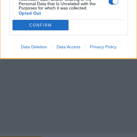
Personal Data that Is Unrelated with the
30
30
37
36
32
31
Purposes for which it was collected.
Opted Out
21
22
17
21
19
16
CONFIRM
Data Deletion
Data Access
Privacy Policy