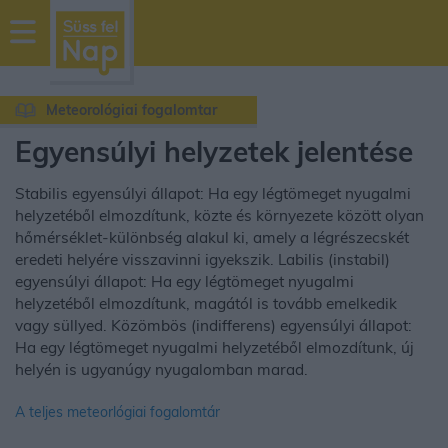
sussfelnap.hu
időjárás
Meteorológiai fogalomtar
Egyensúlyi helyzetek jelentése
Stabilis egyensúlyi állapot: Ha egy légtömeget nyugalmi
helyzetéből elmozdítunk, közte és környezete között olyan
hőmérséklet-különbség alakul ki, amely a légrészecskét
eredeti helyére visszavinni igyekszik. Labilis (instabil)
egyensúlyi állapot: Ha egy légtömeget nyugalmi
helyzetéből elmozdítunk, magától is tovább emelkedik
vagy süllyed. Közömbös (indifferens) egyensúlyi állapot:
Ha egy légtömeget nyugalmi helyzetéből elmozdítunk, új
helyén is ugyanúgy nyugalomban marad.
A teljes meteorlógiai fogalomtár