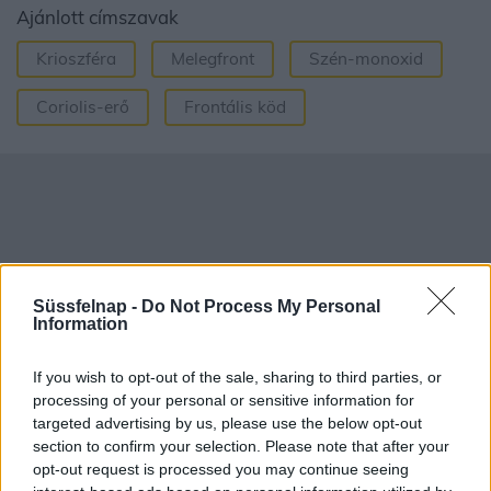
Ajánlott címszavak
Krioszféra
Melegfront
Szén-monoxid
Coriolis-erő
Frontális köd
Süssfelnap -
Do Not Process My Personal
Information
If you wish to opt-out of the sale, sharing to third parties, or
processing of your personal or sensitive information for
targeted advertising by us, please use the below opt-out
section to confirm your selection. Please note that after your
opt-out request is processed you may continue seeing
Aktuális időjárás
Óránkénti előrejelzés