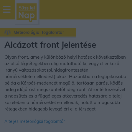
sussfelnap.hu
időjárás
Meteorológiai fogalomtar
Álcázott front jelentése
Olyan front, amely különböző helyi hatások következtében
az alsó légrétegekben alig mutatható ki, vagy ellenkező
irányú változásokat (pl.hidegfrontesetén
hőmérsékletemelkedést) okoz. Hazánkban a legtipikusabb
példa a Kárpát-medencét megülő, tartósan párás, ködös
hideg időjárást megszüntetőhidegfront. Afrontérkezésével
a napsütés és a függőleges átkeveredés hatására a talaj
közelében a hőmérséklet emelkedik, holott a magasabb
rétegekben hidegebb levegő éri el a térséget.
A teljes meteorlógiai fogalomtár