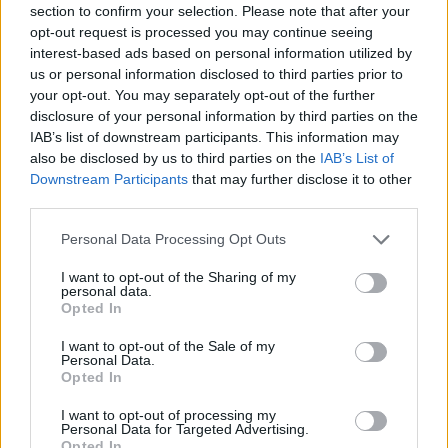
section to confirm your selection. Please note that after your
Aktuális időjárás
Óránkénti előrejelzés
opt-out request is processed you may continue seeing
interest-based ads based on personal information utilized by
30/60/90 napos előrejelzés
us or personal information disclosed to third parties prior to
your opt-out. You may separately opt-out of the further
Vészjelzések, figyelmeztetések
Orvosmeteorológia
disclosure of your personal information by third parties on the
IAB’s list of downstream participants. This information may
Felhőkép
Hőtérkép
Páratartalom
also be disclosed by us to third parties on the
IAB’s List of
Downstream Participants
that may further disclose it to other
Széltérkép
Radar
Hójelentés
third parties.
Vízhőmérséklet
Holdnaptár
Receptek
Personal Data Processing Opt Outs
Pollenjelentés
Mikor?
Légnyomás
I want to opt-out of the Sharing of my
personal data.
Meteorológiai fogalomtar
Opted In
I want to opt-out of the Sale of my
Personal Data.
Budapest időjárás előrejelzése
30
napos
Opted In
I want to opt-out of processing my
Aug 07.
Aug 08.
Aug 09.
Aug 10.
Aug 11.
Aug 12.
Au
Personal Data for Targeted Advertising.
P
SZ
V
H
K
SZ
Opted In