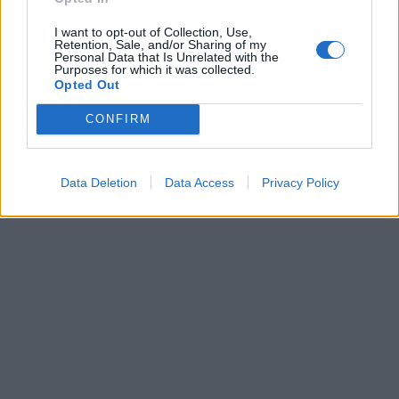
I want to opt-out of Collection, Use,
Retention, Sale, and/or Sharing of my
Personal Data that Is Unrelated with the
37
30
34
37
37
35
Purposes for which it was collected.
21
18
17
18
20
20
Opted Out
CONFIRM
1mm
2mm
20%
20%
Data Deletion
Data Access
Privacy Policy