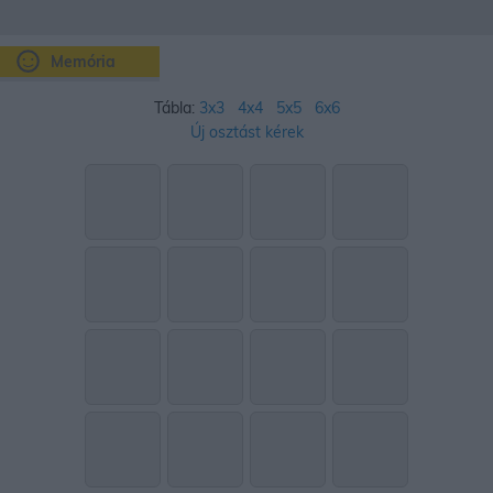
Memória
Tábla:
3x3
4x4
5x5
6x6
Új osztást kérek