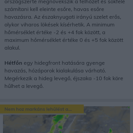
országszerte megnövekszik a felhőzet és sokfelé
számítani kell eleinte esőre, havas esőre
havazásra. Az északnyugati irányú szelet erős,
olykor viharos lökések kísérhetik. A minimum
hőmérséklet értéke -2 és +4 fok között, a
maximum hőmérséklet értéke 0 és +5 fok között
alakul.
Hétfőn
egy hidegfront hatására gyenge
havazás, hózáporok kialakulása várható.
Megérkezik a hideg levegő, éjszaka -10 fok köre
hűlhet a levegő.
Nem hoz markáns lehűlést a...