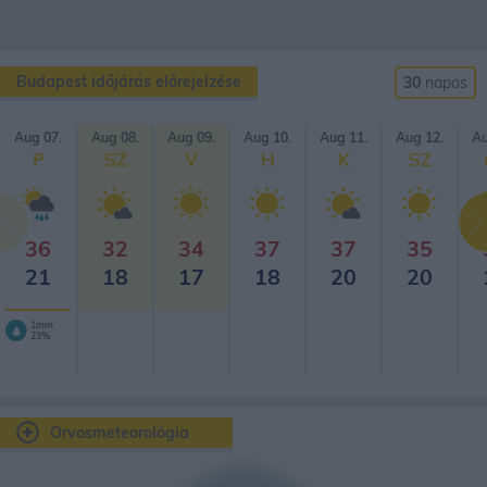
Budapest időjárás előrejelzése
30
napos
Aug 07.
Aug 08.
Aug 09.
Aug 10.
Aug 11.
Aug 12.
Au
P
SZ
V
H
K
SZ
36
32
34
37
37
35
21
18
17
18
20
20
1mm
23%
Orvosmeteorológia