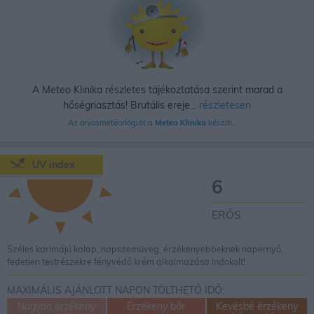
A Meteo Klinika részletes tájékoztatása szerint marad a
hőségriasztás! Brutális ereje...
részletesen
Az orvosmeteorlógiát a
Meteo Klinika
készíti.
UV index
6
ERŐS
Széles karimájú kalap, napszemüveg, érzékenyebbeknek napernyő,
fedetlen testrészekre fényvédő krém alkalmazása indokolt!
MAXIMÁLIS AJÁNLOTT NAPON TÖLTHETŐ IDŐ:
Nagyon érzékeny
Érzékeny bőr
Kevésbé érzékeny