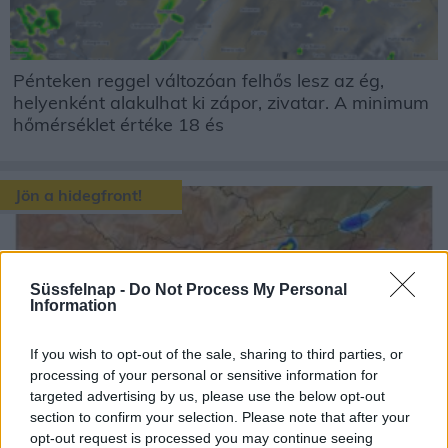
Pénteken reggel változóan felhős lesz az ég,
helyenként alakulhat ki zápor, zivatar. A minimum
hőmérséklet értéke 18 és
Jön a hidegfront!
Süssfelnap -
Do Not Process My Personal
Information
Csütörtökön reggel derült lesz az ég, csapadék
If you wish to opt-out of the sale, sharing to third parties, or
processing of your personal or sensitive information for
nem várható. A minimum hőmérséklet értéke 18
targeted advertising by us, please use the below opt-out
és 25 fok között alakul...
section to confirm your selection. Please note that after your
opt-out request is processed you may continue seeing