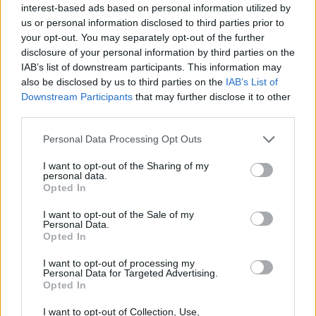
interest-based ads based on personal information utilized by
Kibírhatatlan forróság után...
us or personal information disclosed to third parties prior to
your opt-out. You may separately opt-out of the further
disclosure of your personal information by third parties on the
IAB’s list of downstream participants. This information may
also be disclosed by us to third parties on the
IAB’s List of
Downstream Participants
that may further disclose it to other
third parties.
Szerdán reggel derült lesz az ég, a minimum
Personal Data Processing Opt Outs
hőmérséklet értéke 18 és 25 fok között alakul.
Napközben napos, gyengén...
I want to opt-out of the Sharing of my
personal data.
Opted In
Mit főzzek ma?
I want to opt-out of the Sale of my
Personal Data.
Opted In
Magyaros zöldségleves
I want to opt-out of processing my
Personal Data for Targeted Advertising.
Opted In
Rablóhús uborkás szalszával
és szték burgonyával
I want to opt-out of Collection, Use,