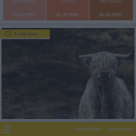
bőr esetén:
esetén:
bőr esetén:
20-30 PERC
25-35 PERC
45-60 PERC
A nap képe
Adatvédelem
Impresszum