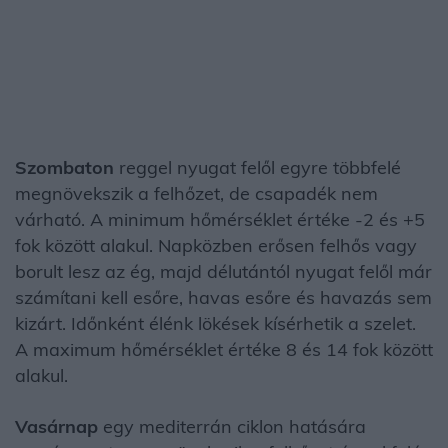
Szombaton
reggel nyugat felől egyre többfelé
megnövekszik a felhőzet, de csapadék nem
várható. A minimum hőmérséklet értéke -2 és +5
fok között alakul. Napközben erősen felhős vagy
borult lesz az ég, majd délutántól nyugat felől már
számítani kell esőre, havas esőre és havazás sem
kizárt. Időnként élénk lökések kísérhetik a szelet.
A maximum hőmérséklet értéke 8 és 14 fok között
alakul.
Vasárnap
egy mediterrán ciklon hatására