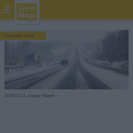
sussfelnap.hu
időjárás
Visszatér a tél!
2026.02.13., Gáspár Nikolett