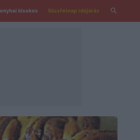
Search
onyhai kisokos
Süssfelnap időjárás