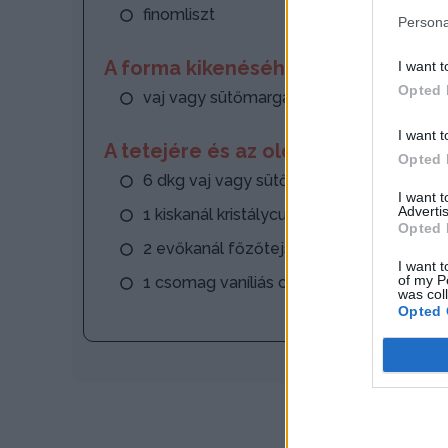
finomliszt
Persona
A forma kikenéséhez:
I want t
Opted 
vaj vagy sütőmargarin
I want t
A tetejére és az oldalára:
Opted 
6 dkg vaj vagy sütőmargarin
I want 
Advertis
1 kiskanál kristálycukor
Opted 
2 evőkanál főzőtejszín
I want t
of my P
1 csomag vaníliás cukor
was col
Opted 