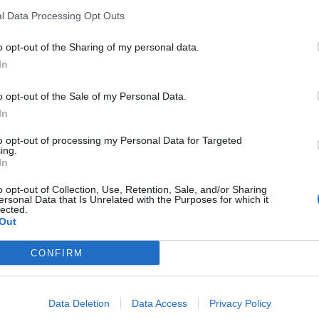
30-60 perc
közepes
250-500
l Data Processing Opt Outs
o opt-out of the Sharing of my personal data.
Az élesztőt 1 deci langyos tejbe morzsoljuk, és a cuk
1.
In
Ezután egy nagy tálban a maradék tejjel és a többi t
o opt-out of the Sale of my Personal Data.
dagasztjuk. Akkor jó, ha olyan tésztát kapunk, amelyik
In
Langyos helyen 45-50 percen át kelesztjük
to opt-out of processing my Personal Data for Targeted
ing.
Ezalatt a töltelékhez a puha (szobahőmérsékletű) vaja
In
2.
összekeverjük. A tésztát finoman átgyúrjuk, majd en
o opt-out of Collection, Use, Retention, Sale, and/or Sharing
ersonal Data that Is Unrelated with the Purposes for which it
vastagságú téglalappá nyújtjuk.
lected.
Out
A diókrémmel megkenjük majd akár a piskótatekercset
3.
CONFIRM
ne legyen vastagabb, mert akkor nem fér bele a for
Oldalukat olvasztott vajjal (margarinnal) egyenként
Data Deletion
Data Access
Privacy Policy
mélyedéseibe fektetjük.