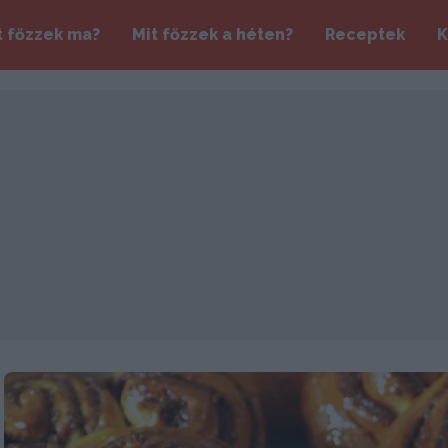
t főzzek ma?
Mit főzzek a héten?
Receptek
K