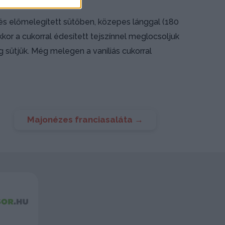
 és előmelegített sütőben, közepes lánggal (180
kkor a cukorral édesített tejszínnel meglocsoljuk
g sütjük. Még melegen a vaníliás cukorral
Majonézes franciasaláta
→
Sudoku
Pasziánsz