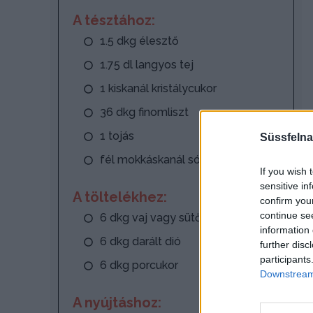
A tésztához:
1.5 dkg élesztő
1.75 dl langyos tej
1 kiskanál kristálycukor
36 dkg finomliszt
1 tojás
Süssfelna
fél mokkáskanál só
If you wish 
sensitive in
A töltelékhez:
confirm you
continue se
6 dkg vaj vagy sütőmargarin
information 
6 dkg darált dió
further disc
participants
6 dkg porcukor
Downstream 
A nyújtáshoz: