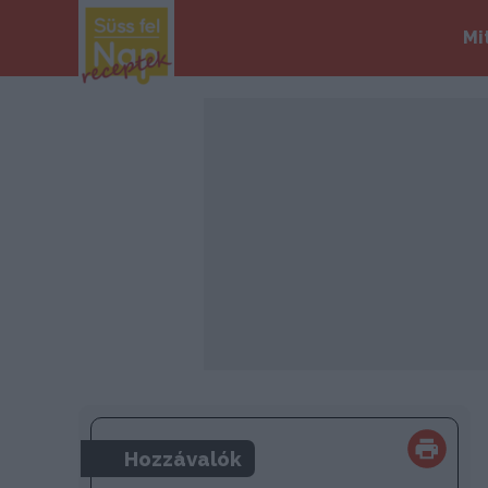
Mi
Hozzávalók