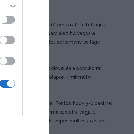
orral meleg helyen kb.10 perc alatt fölfuttatjuk.
észtához valóval 7-8 perc alatt hólyagosra
 elválik az edény falától, se kemény, se lágy.
t (margarint) a darált dióval és a porcukorral
yhén belisztezett gyúrólapon 3 milliméter
, szorosan föltekerjük. Fontos, hogy 5-6 centinél
mába. Ezután 12 egyforma szeletre vágjuk.
 körbekenjük, majd egy közepes muffinsütő kikent