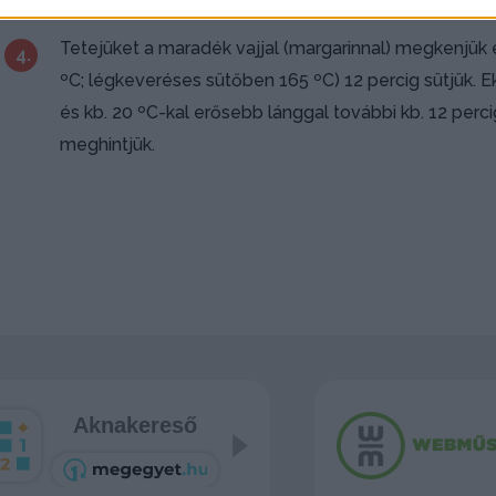
Tetejüket a maradék vajjal (margarinnal) megkenjük
4.
ºC; légkeveréses sütőben 165 ºC) 12 percig sütjük. E
és kb. 20 ºC-kal erősebb lánggal további kb. 12 perci
meghintjük.
Aknakereső
Snake