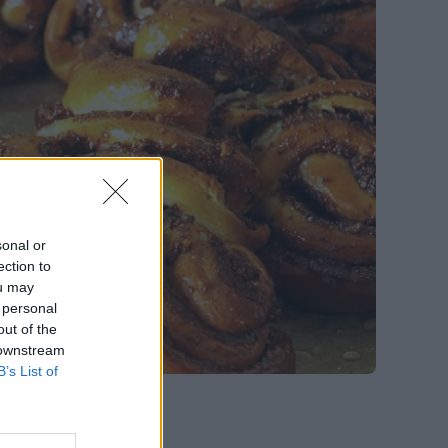
sonal or
ection to
ou may
 personal
out of the
 downstream
B’s List of