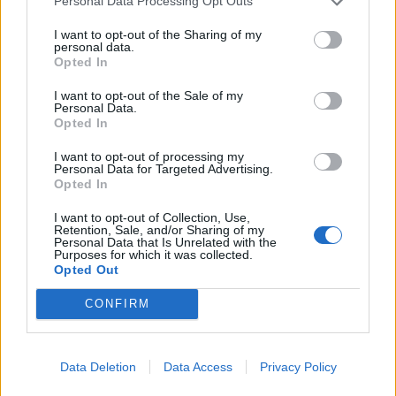
Personal Data Processing Opt Outs
I want to opt-out of the Sharing of my
personal data.
Opted In
I want to opt-out of the Sale of my
Personal Data.
Opted In
I want to opt-out of processing my
Personal Data for Targeted Advertising.
Opted In
I want to opt-out of Collection, Use,
1.
A meghámozott kis kockákra darabolt
Retention, Sale, and/or Sharing of my
Personal Data that Is Unrelated with the
sárgarépát, a zöldborsót, sós vízben
Purposes for which it was collected.
Opted Out
roppanósra főzzük, leszűrjük, és
CONFIRM
salátástálba szórjuk. Ezután
hozzáadjuk a kis kockákra vágott,
Data Deletion
Data Access
Privacy Policy
megmosott héjas, kimagozott almát,