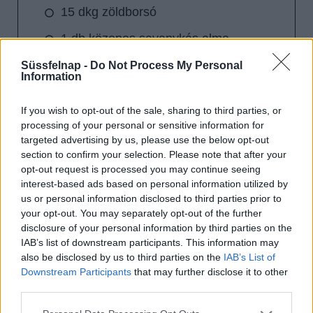
15 dkg zöldborsó
1 db közepes savanykás alma
4 db közepes héjában főtt burgonya
Süssfelnap -
Do Not Process My Personal
Information
2 db közepes csemegeuborka
If you wish to opt-out of the sale, sharing to third parties, or
2 dl majonéz
processing of your personal or sensitive information for
targeted advertising by us, please use the below opt-out
só
section to confirm your selection. Please note that after your
opt-out request is processed you may continue seeing
őrölt bors
interest-based ads based on personal information utilized by
1 csokor petrezselyem
us or personal information disclosed to third parties prior to
your opt-out. You may separately opt-out of the further
disclosure of your personal information by third parties on the
IAB’s list of downstream participants. This information may
also be disclosed by us to third parties on the
IAB’s List of
Downstream Participants
that may further disclose it to other
third parties.