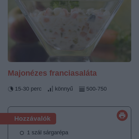
Majonézes franciasaláta
15-30 perc
könnyű
500-750
Hozzávalók
1 szál sárgarépa