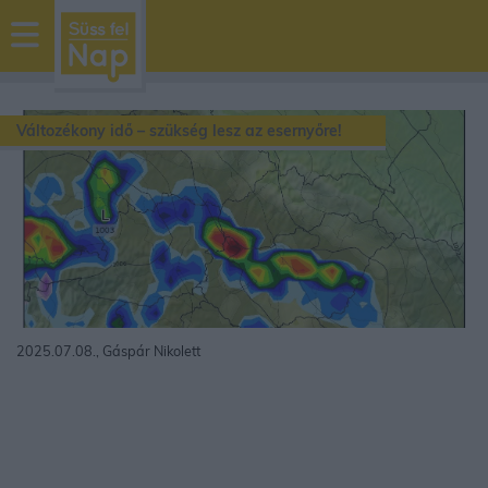
sussfelnap.hu
időjárás
Változékony idő – szükség lesz az esernyőre!
2025.07.08., Gáspár Nikolett