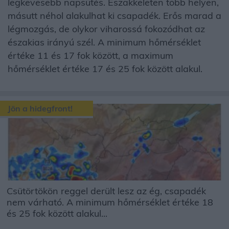
legkevesebb napsütés. Északkeleten több helyen,
másutt néhol alakulhat ki csapadék. Erős marad a
légmozgás, de olykor viharossá fokozódhat az
északias irányú szél. A minimum hőmérséklet
értéke 11 és 17 fok között, a maximum
hőmérséklet értéke 17 és 25 fok között alakul.
Jön a hidegfront!
Csütörtökön reggel derült lesz az ég, csapadék
nem várható. A minimum hőmérséklet értéke 18
és 25 fok között alakul...