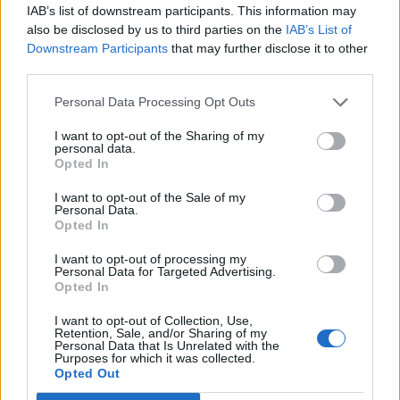
IAB’s list of downstream participants. This information may
Kedden reggel országszerte derült lesz az ég,
also be disclosed by us to third parties on the
IAB’s List of
csapadék nem várható. A minimum hőmérséklet
Downstream Participants
that may further disclose it to other
értéke 18 és 25 fok között...
third parties.
Personal Data Processing Opt Outs
Mit főzzek ma?
I want to opt-out of the Sharing of my
personal data.
Opted In
Májgombócleves
I want to opt-out of the Sale of my
Personal Data.
Opted In
Paradicsomos káposzta
I want to opt-out of processing my
Personal Data for Targeted Advertising.
Opted In
Kakaós-fahéjas briós
I want to opt-out of Collection, Use,
Retention, Sale, and/or Sharing of my
Personal Data that Is Unrelated with the
Purposes for which it was collected.
Opted Out