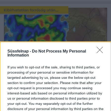
Kibírhatatlan forróság után...
Szerdán reggel derült lesz az ég, a minimum
Süssfelnap -
Do Not Process My Personal
hőmérséklet értéke 18 és 25 fok között alakul.
Information
Napközben napos, gyengén...
If you wish to opt-out of the sale, sharing to third parties, or
processing of your personal or sensitive information for
targeted advertising by us, please use the below opt-out
Rekordmeleg napok jönnek!
section to confirm your selection. Please note that after your
opt-out request is processed you may continue seeing
interest-based ads based on personal information utilized by
us or personal information disclosed to third parties prior to
your opt-out. You may separately opt-out of the further
disclosure of your personal information by third parties on the