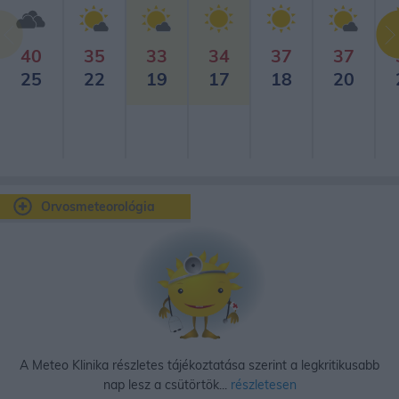
40
35
33
34
37
37
25
22
19
17
18
20
Orvosmeteorológia
A Meteo Klinika részletes tájékoztatása szerint a legkritikusabb
nap lesz a csütörtök...
részletesen