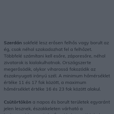
Szerdán
sokfelé lesz erősen felhős vagy borult az
ég, csak néhol szakadozhat fel a felhőzet.
Többfelé számítani kell esőre, záporesőre, néhol
zivatarok is kialakulhatnak. Országszerte
megerősödik, olykor viharossá fokozódik az
északnyugati irányú szél. A minimum hőmérséklet
értéke 11 és 17 fok között, a maximum
hőmérséklet értéke 16 és 23 fok között alakul.
Csütörtökön
a napos és borult területek egyaránt
jelen lesznek, északkeleten várható a