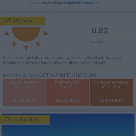
Az orvosmeteorlógiát a
Meteo Klinika
készíti.
UV index
6.82
ERŐS
Széles karimájú kalap, napszemüveg, érzékenyebbeknek napernyő,
fedetlen testrészekre fényvédő krém alkalmazása indokolt!
MAXIMÁLIS AJÁNLOTT NAPON TÖLTHETŐ IDŐ:
Nagyon érzékeny
Érzékeny bőr
Kevésbé érzékeny
bőr esetén:
esetén:
bőr esetén:
20-30 PERC
25-35 PERC
45-60 PERC
A nap képe