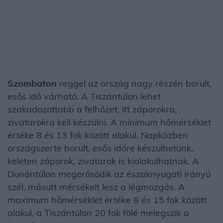
Szombaton
reggel az ország nagy részén borult,
esős idő várható. A Tiszántúlon lehet
szakadozottabb a felhőzet, itt záporokra,
zivatarokra kell készülni. A minimum hőmérséklet
értéke 8 és 13 fok között alakul. Napközben
országszerte borult, esős időre készülhetünk,
keleten záporok, zivatarok is kialakulhatnak. A
Dunántúlon megerősödik az északnyugati irányú
szél, másutt mérsékelt lesz a légmozgás. A
maximum hőmérséklet értéke 8 és 15 fok között
alakul, a Tiszántúlon 20 fok fölé melegszik a