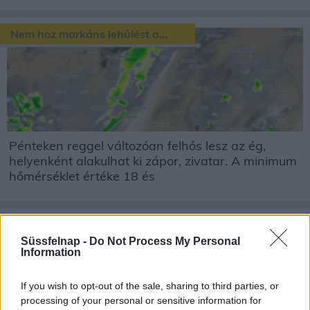
Nem hoz markáns lehűlést a...
Pénteken reggel változóan felhős lesz az ég,
helyenként alakulhat ki zápor, zivatar. A minimum
hőmérséklet értéke 18 és
Jön a hidegfront!
Süssfelnap -
Do Not Process My Personal
Information
If you wish to opt-out of the sale, sharing to third parties, or
processing of your personal or sensitive information for