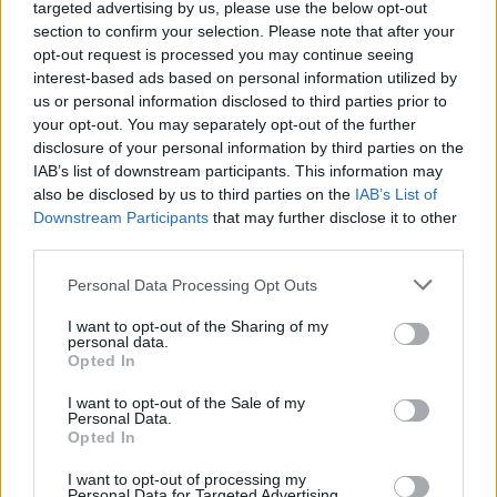
targeted advertising by us, please use the below opt-out
section to confirm your selection. Please note that after your
Csütörtökön reggel derült lesz az ég, csapadék
opt-out request is processed you may continue seeing
nem várható. A minimum hőmérséklet értéke 18
interest-based ads based on personal information utilized by
és 25 fok között alakul...
us or personal information disclosed to third parties prior to
your opt-out. You may separately opt-out of the further
disclosure of your personal information by third parties on the
Kibírhatatlan forróság után...
IAB’s list of downstream participants. This information may
also be disclosed by us to third parties on the
IAB’s List of
Downstream Participants
that may further disclose it to other
third parties.
Personal Data Processing Opt Outs
I want to opt-out of the Sharing of my
personal data.
Szerdán reggel derült lesz az ég, a minimum
Opted In
hőmérséklet értéke 18 és 25 fok között alakul.
Napközben napos, gyengén...
I want to opt-out of the Sale of my
Personal Data.
Opted In
Mit főzzek ma?
I want to opt-out of processing my
Personal Data for Targeted Advertising.