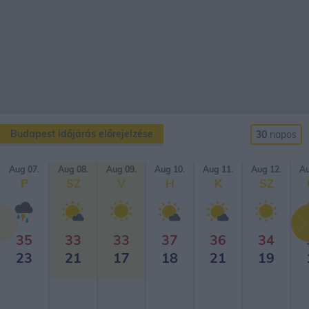
Budapest időjárás előrejelzése
30
napos
Aug 07.
Aug 08.
Aug 09.
Aug 10.
Aug 11.
Aug 12.
Au
P
SZ
V
H
K
SZ
35
33
33
37
36
34
23
21
17
18
21
19