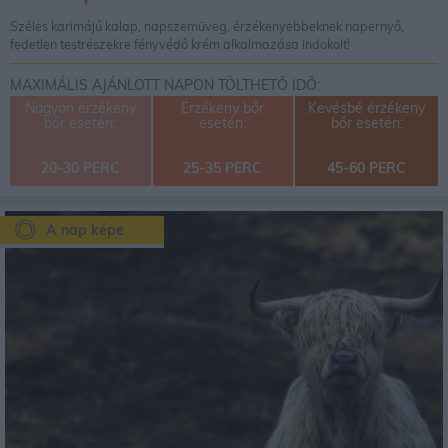
Széles karimájú kalap, napszemüveg, érzékenyebbeknek napernyő,
fedetlen testrészekre fényvédő krém alkalmazása indokolt!
MAXIMÁLIS AJÁNLOTT NAPON TÖLTHETŐ IDŐ:
Nagyon érzékeny
Érzékeny bőr
Kevésbé érzékeny
bőr esetén:
esetén:
bőr esetén:
20-30 PERC
25-35 PERC
45-60 PERC
A nap képe