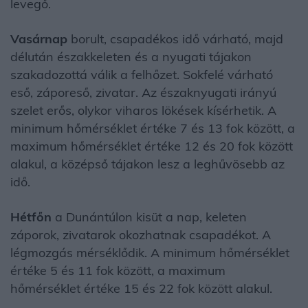
levegő.
Vasárnap
borult, csapadékos idő várható, majd
délután északkeleten és a nyugati tájakon
szakadozottá válik a felhőzet. Sokfelé várható
eső, záporeső, zivatar. Az északnyugati irányú
szelet erős, olykor viharos lökések kísérhetik. A
minimum hőmérséklet értéke 7 és 13 fok között, a
maximum hőmérséklet értéke 12 és 20 fok között
alakul, a középső tájakon lesz a leghűvösebb az
idő.
Hétfőn
a Dunántúlon kisüt a nap, keleten
záporok, zivatarok okozhatnak csapadékot. A
légmozgás mérséklődik. A minimum hőmérséklet
értéke 5 és 11 fok között, a maximum
hőmérséklet értéke 15 és 22 fok között alakul.