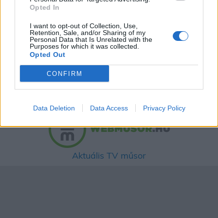
Opted In
Zöldbableves
I want to opt-out of Collection, Use,
Retention, Sale, and/or Sharing of my
Personal Data that Is Unrelated with the
Purposes for which it was collected.
Rántott tojás
Opted Out
CONFIRM
Hókifli
Data Deletion
Data Access
Privacy Policy
Aktuális TV műsor