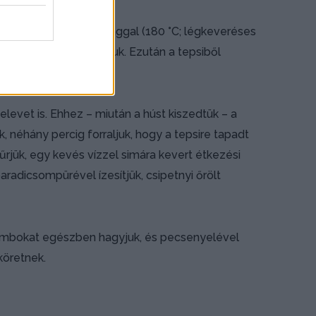
s sütőben, közepes lánggal (180 °C; légkeveréses
el gyakorta meglocsoljuk. Ezután a tepsiből
yelevet is. Ehhez – miután a húst kiszedtük – a
, néhány percig forraljuk, hogy a tepsire tapadt
rjük, egy kevés vízzel simára kevert étkezési
aradicsompürével ízesítjük, csipetnyi őrölt
 combokat egészben hagyjuk, és pecsenyelével
 köretnek.