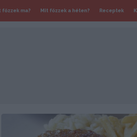
t főzzek ma?
Mit főzzek a héten?
Receptek
K