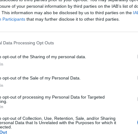
60-120 perc
közepes
250-500
losure of your personal information by third parties on the IAB’s list of
. This information may also be disclosed by us to third parties on the
IA
Participants
that may further disclose it to other third parties.
A szalonnát apró kockákra vágjuk és egy serpenyőbe
1.
gombát megtisztítjuk, az előbbit finomra, az utóbbit 
l Data Processing Opt Outs
A szalonnán először a hagymát, majd a gombát és a m
2.
o opt-out of the Sharing of my personal data.
fölaprított petrezselyemmel fűszerezzük.
In
o opt-out of the Sale of my Personal Data.
A zsemlét hideg vízbe áztatjuk, kifacsarjuk, majd á
3.
In
hozzáadjuk, a tojást és a morzsát beledolgozzuk, m
to opt-out of processing my Personal Data for Targeted
beleforgatjuk.
ing.
In
Az egész csirkét vagy a combokat megsózzuk, s bőrüke
4.
o opt-out of Collection, Use, Retention, Sale, and/or Sharing
ersonal Data that Is Unrelated with the Purposes for which it
combokat és a mellét töltjük meg, bőrét itt kell föllaz
lected.
Out
talán cső nélküli habzsákból a legkönnyebb –, majd o