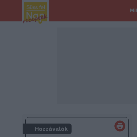
Mi
Hozzávalók