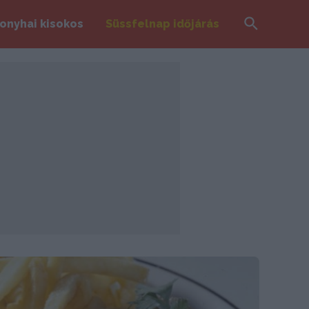
Search
onyhai kisokos
Süssfelnap időjárás