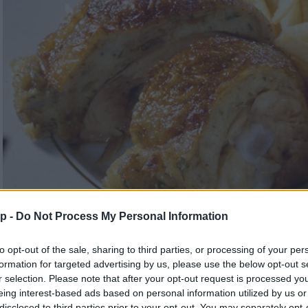
p -
Do Not Process My Personal Information
to opt-out of the sale, sharing to third parties, or processing of your per
formation for targeted advertising by us, please use the below opt-out s
r selection. Please note that after your opt-out request is processed y
Töltött csirke rizzsel és burgonyáva
eing interest-based ads based on personal information utilized by us or
disclosed to third parties prior to your opt-out. You may separately opt-