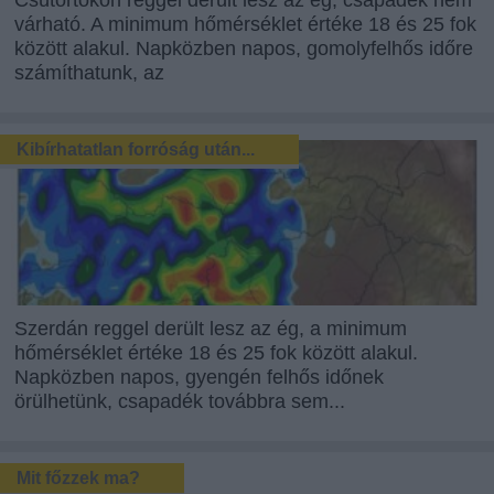
Csütörtökön reggel derült lesz az ég, csapadék nem
várható. A minimum hőmérséklet értéke 18 és 25 fok
között alakul. Napközben napos, gomolyfelhős időre
számíthatunk, az
Kibírhatatlan forróság után...
Szerdán reggel derült lesz az ég, a minimum
hőmérséklet értéke 18 és 25 fok között alakul.
Napközben napos, gyengén felhős időnek
örülhetünk, csapadék továbbra sem...
Mit főzzek ma?