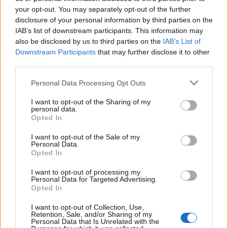
Vízhőmérséklet
Holdnaptár
Receptek
your opt-out. You may separately opt-out of the further
disclosure of your personal information by third parties on the
Pollenjelentés
Mikor?
Légnyomás
IAB’s list of downstream participants. This information may
Meteorológiai fogalomtar
also be disclosed by us to third parties on the
IAB’s List of
Downstream Participants
that may further disclose it to other
third parties.
Hosszú távú előrejelzés
Personal Data Processing Opt Outs
A modern műszerek és számítógépes elemzések ellenére, minél
I want to opt-out of the Sharing of my
későbbi időpontra próbálunk időjárási előrejelzést készíteni, annál
personal data.
nagyobb a pontatlanság lehetősége. A fenti grafikon
Szeged 60
Opted In
napos időjárás előrejelzését
mutatja.
I want to opt-out of the Sale of my
A következő pár napra igen nagy valószínűséggel adható
Personal Data.
Opted In
megbízható előrejelzés, de a rövid távú és a közép távú
előrejelzések után a hosszú távú 60 napos időjárás előrejelzés
I want to opt-out of processing my
esetében már meglehetősen nagy a bizonytalanság.
Personal Data for Targeted Advertising.
Opted In
A fent látható települések (Szeged) szerinti
60 napos időjárás
előrejelzés az elmúlt 100 év időjárási adatain, az aktuális
I want to opt-out of Collection, Use,
Retention, Sale, and/or Sharing of my
számokon, előrejelzéseken és matematikai
Personal Data that Is Unrelated with the
valószínűségszámításon alapulnak és egyfajta irányjelzőként