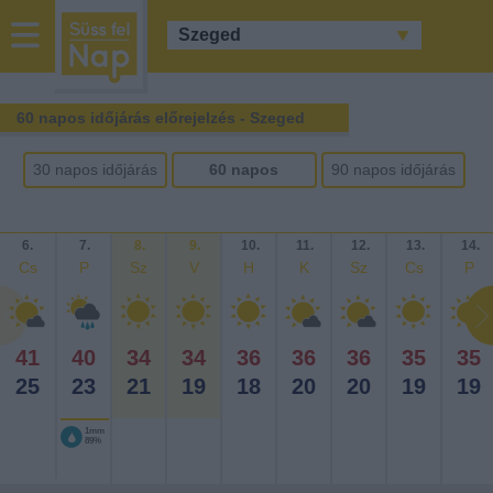
sussfelnap.hu
időjárás
60 napos időjárás előrejelzés - Szeged
30 napos időjárás
60 napos
90 napos időjárás
előrejelzés
időjárás
előrejelzés
előrejelzés
6.
7.
8.
9.
10.
11.
12.
13.
14.
Cs
P
Sz
V
H
K
Sz
Cs
P
41
40
34
34
36
36
36
35
35
25
23
21
19
18
20
20
19
19
1mm
89%