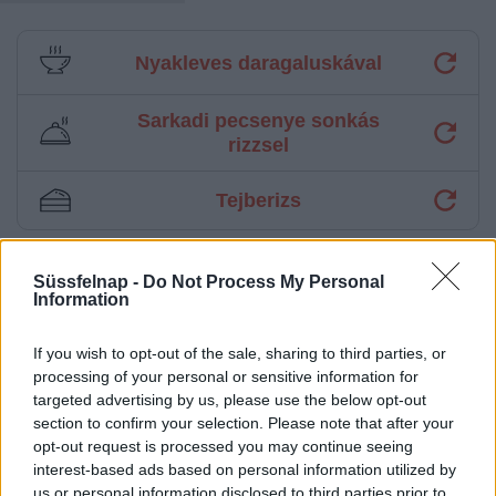
Nyakleves daragaluskával
Sarkadi pecsenye sonkás
rizzsel
Tejberizs
Süssfelnap -
Do Not Process My Personal
Aktuális időjárás
Óránkénti előrejelzés
Information
30/60/90 napos előrejelzés
If you wish to opt-out of the sale, sharing to third parties, or
Vészjelzések, figyelmeztetések
Orvosmeteorológia
processing of your personal or sensitive information for
targeted advertising by us, please use the below opt-out
Felhőkép
Hőtérkép
Páratartalom
section to confirm your selection. Please note that after your
opt-out request is processed you may continue seeing
Széltérkép
Radar
Hójelentés
interest-based ads based on personal information utilized by
us or personal information disclosed to third parties prior to