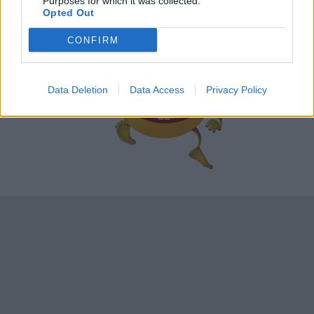
Purposes for which it was collected.
szolgálhatnak a programok tervezésekor.
Opted Out
CONFIRM
Data Deletion
Data Access
Privacy Policy