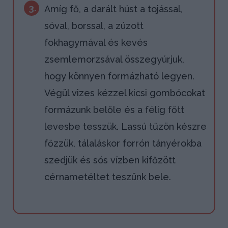
3.
Amíg fő, a darált húst a tojással,
sóval, borssal, a zúzott
fokhagymával és kevés
zsemlemorzsával összegyúrjuk,
hogy könnyen formázható legyen.
Végül vizes kézzel kicsi gombócokat
formázunk belőle és a félig főtt
levesbe tesszük. Lassú tűzön készre
főzzük, tálaláskor forrón tányérokba
szedjük és sós vízben kifőzött
cérnametéltet teszünk bele.