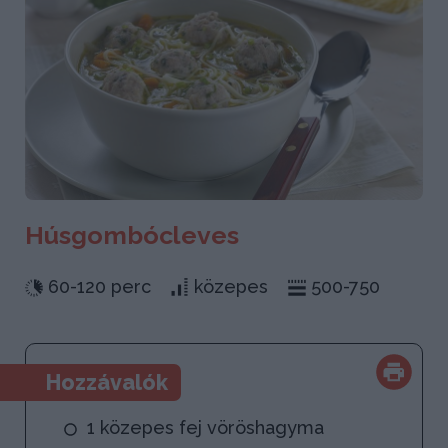
Húsgombócleves
60-120 perc
közepes
500-750
Hozzávalók
1 közepes fej vöröshagyma