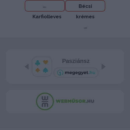
Bejegyzés
←
Bécsi
navigáció
Karfiolleves
krémes
→
Pasziánsz