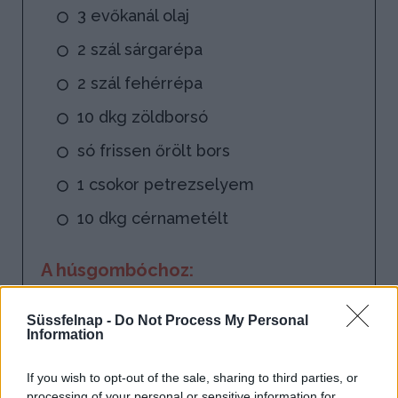
3 evőkanál olaj
2 szál sárgarépa
2 szál fehérrépa
10 dkg zöldborsó
só frissen őrölt bors
1 csokor petrezselyem
10 dkg cérnametélt
A húsgombóchoz:
40 dkg darált hús (sertés csirke
Süssfelnap -
Do Not Process My Personal
pulyka borjú)
Information
1 tojás
If you wish to opt-out of the sale, sharing to third parties, or
só frissen őrölt bors
processing of your personal or sensitive information for