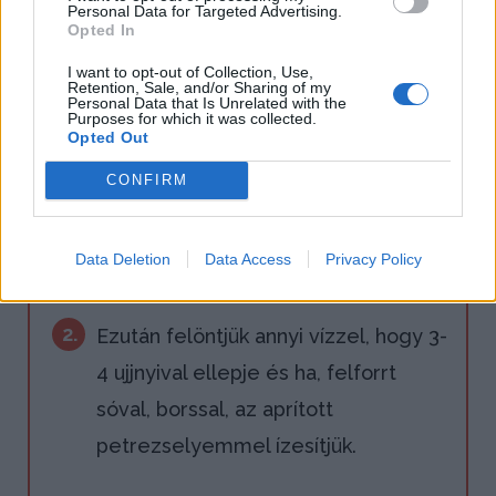
Personal Data for Targeted Advertising.
Opted In
1.
A meghámozott apróra vágott
I want to opt-out of Collection, Use,
vöröshagymát, a forró olajon arany
Retention, Sale, and/or Sharing of my
Personal Data that Is Unrelated with the
barnára pirítjuk, majd hozzáadjuk a
Purposes for which it was collected.
Opted Out
meghámozott, kisebb kockákra
CONFIRM
vágott sárgarépát, fehérrépát, a
megmosott zöldborsót és kicsit
Data Deletion
Data Access
Privacy Policy
összepirítjuk.
2.
Ezután felöntjük annyi vízzel, hogy 3-
4 ujjnyival ellepje és ha, felforrt
sóval, borssal, az aprított
petrezselyemmel ízesítjük.