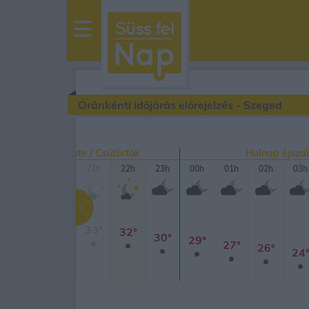
sussfelnap.hu
időjárás
Óránkénti időjárás előrejelzés - Szeged
Ma este / Csütörtök
Holnap éjsza
19h
20h
21h
22h
23h
00h
01h
02h
03h
38°
38°
33°
32°
30°
29°
27°
26°
24
1mm
20%