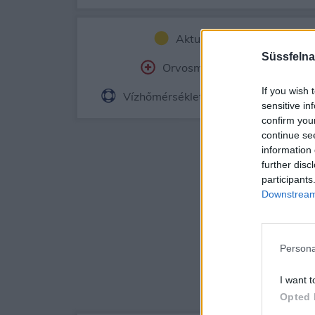
Aktuális időjárás
Ór
Süssfelna
Orvosmeteorológia
Fe
If you wish 
Vízhőmérséklet
Holdnaptár
sensitive in
confirm you
continue se
information 
further disc
participants
Downstream 
Persona
I want t
Opted 