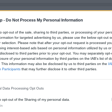
ánkénti előrejelzés
30/60/90 napos előrejelzés
p -
Do Not Process My Personal Information
lhőkép
Hőtérkép
Páratartalom
Széltérk
to opt-out of the sale, sharing to third parties, or processing of your per
Receptek
Pollenjelentés
Mikor?
Lé
formation for targeted advertising by us, please use the below opt-out s
r selection. Please note that after your opt-out request is processed y
eing interest-based ads based on personal information utilized by us or
disclosed to third parties prior to your opt-out. You may separately opt-
losure of your personal information by third parties on the IAB’s list of
. This information may also be disclosed by us to third parties on the
IA
Participants
that may further disclose it to other third parties.
l Data Processing Opt Outs
o opt-out of the Sharing of my personal data.
In