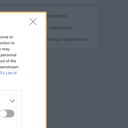
Vészjelzések, figyelmeztetések
ép
Radar
Hójelentés
sonal or
gnyomás
Meteorológiai fogalomtar
ection to
ou may
 personal
out of the
 downstream
B’s List of