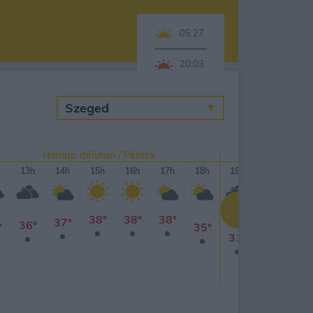
05:27
20:03
Holnap délután / Péntek
Holnap est
13h
14h
15h
16h
17h
18h
19h
20h
21
38°
38°
38°
37°
36°
°
35°
31°
27°
25