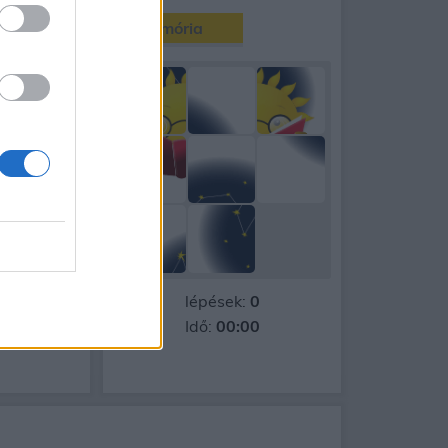
Memória
90
napos
Aug 15.
SZ
36
20
lépések:
0
Idő:
00:00