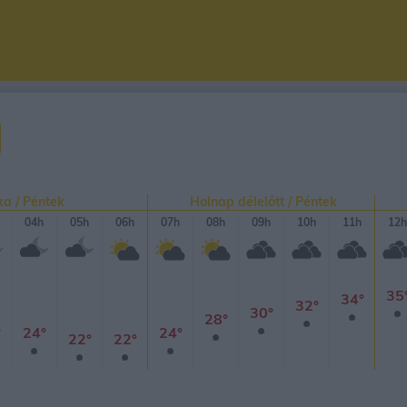
ka / Péntek
Holnap délelőtt / Péntek
04h
05h
06h
07h
08h
09h
10h
11h
12h
35
34°
32°
30°
28°
°
24°
24°
22°
22°