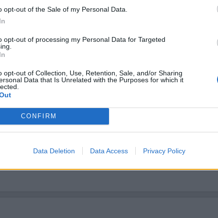
o opt-out of the Sale of my Personal Data.
30
napos
előrejelzés
60
napos
In
Aug 10.
Aug 11.
Aug 12.
Aug 13.
Aug 14.
to opt-out of processing my Personal Data for Targeted
H
K
SZ
CS
P
ing.
In
o opt-out of Collection, Use, Retention, Sale, and/or Sharing
ersonal Data that Is Unrelated with the Purposes for which it
37
37
36
35
35
lected.
Out
CONFIRM
20
20
19
18
18
Data Deletion
Data Access
Privacy Policy