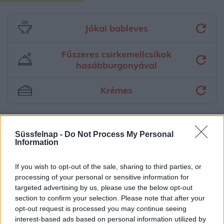
Jókai bableves
Fűszeres csirkemellcsíkok
hasábburgonyával
Krémes
Aktuális időjárás
Óránkénti előrejelzés
Süssfelnap -
Do Not Process My Personal
Information
30/60/90 napos előrejelzés
If you wish to opt-out of the sale, sharing to third parties, or
Vészjelzések, figyelmeztetések
Orvosmeteorológia
processing of your personal or sensitive information for
Felhőkép
Hőtérkép
Páratartalom
targeted advertising by us, please use the below opt-out
section to confirm your selection. Please note that after your
Széltérkép
Radar
Hójelentés
opt-out request is processed you may continue seeing
interest-based ads based on personal information utilized by