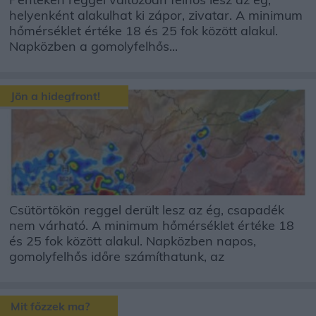
helyenként alakulhat ki zápor, zivatar. A minimum
hőmérséklet értéke 18 és 25 fok között alakul.
Napközben a gomolyfelhős...
Jön a hidegfront!
Csütörtökön reggel derült lesz az ég, csapadék
nem várható. A minimum hőmérséklet értéke 18
és 25 fok között alakul. Napközben napos,
gomolyfelhős időre számíthatunk, az
Mit főzzek ma?