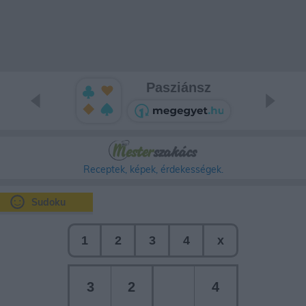
Pasziánsz
Receptek, képek, érdekességek.
Sudoku
1
2
3
4
x
3
2
4