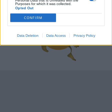
Personal Data that Is Unrelated with the
Purposes for which it was collected.
szolgálhatnak a programok tervezésekor.
Opted Out
CONFIRM
Data Deletion
Data Access
Privacy Policy