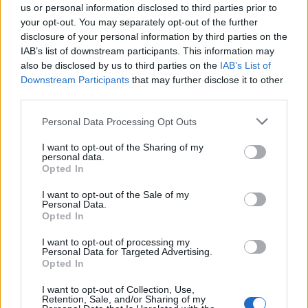
Vízhőmérséklet
Holdnaptár
Receptek
us or personal information disclosed to third parties prior to
your opt-out. You may separately opt-out of the further
Pollenjelentés
Mikor?
Légnyomás
disclosure of your personal information by third parties on the
IAB’s list of downstream participants. This information may
Meteorológiai fogalomtar
also be disclosed by us to third parties on the
IAB’s List of
Downstream Participants
that may further disclose it to other
third parties.
Hosszú távú előrejelzés
Personal Data Processing Opt Outs
A modern műszerek és számítógépes elemzések ellenére, minél
későbbi időpontra próbálunk időjárási előrejelzést készíteni, annál
I want to opt-out of the Sharing of my
nagyobb a pontatlanság lehetősége. A fenti grafikon
Kaposvár
personal data.
Opted In
60 napos időjárás előrejelzését
mutatja.
A következő pár napra igen nagy valószínűséggel adható
I want to opt-out of the Sale of my
Personal Data.
megbízható előrejelzés, de a rövid távú és a közép távú
Opted In
előrejelzések után a hosszú távú 60 napos időjárás előrejelzés
esetében már meglehetősen nagy a bizonytalanság.
I want to opt-out of processing my
Personal Data for Targeted Advertising.
A fent látható települések (Kaposvár) szerinti
60 napos időjárás
Opted In
előrejelzés az elmúlt 100 év időjárási adatain, az aktuális
I want to opt-out of Collection, Use,
számokon, előrejelzéseken és matematikai
Retention, Sale, and/or Sharing of my
valószínűségszámításon alapulnak és egyfajta irányjelzőként