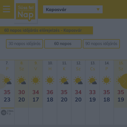
sussfelnap.hu
időjárás
60 napos időjárás előrejelzés - Kaposvár
30 napos időjárás
60 napos
90 napos időjárás
előrejelzés
időjárás
előrejelzés
előrejelzés
7.
8.
9.
10.
11.
12.
13.
14.
15.
P
Sz
V
H
K
Sz
Cs
P
Sz
35
30
34
36
35
34
33
35
35
23
20
17
18
20
20
19
18
19
23km/h
É