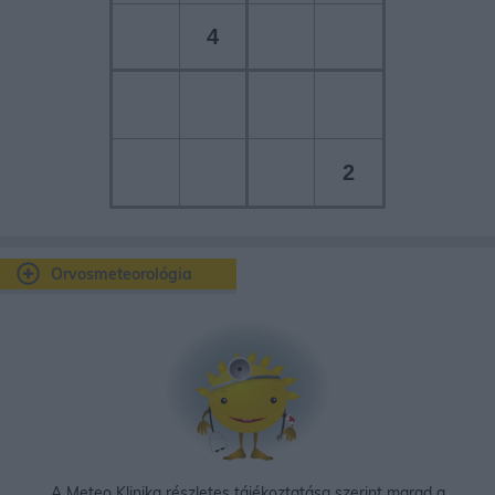
4
2
Orvosmeteorológia
A Meteo Klinika részletes tájékoztatása szerint marad a