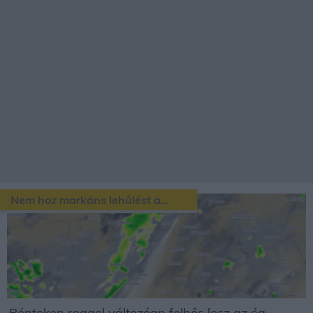
Nem hoz markáns lehűlést a...
Pénteken reggel változóan felhős lesz az ég,