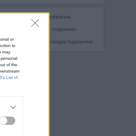
Vészjelzések, figyelmeztetések
ép
Radar
Hójelentés
sonal or
gnyomás
Meteorológiai fogalomtar
ection to
ou may
 personal
out of the
 downstream
B’s List of