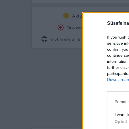
Aktuális időjárás
Ór
Süssfelna
Orvosmeteorológia
Fe
If you wish 
Vízhőmérséklet
Holdnaptár
sensitive in
confirm you
continue se
information 
further disc
participants
Downstream 
Persona
I want t
Opted 