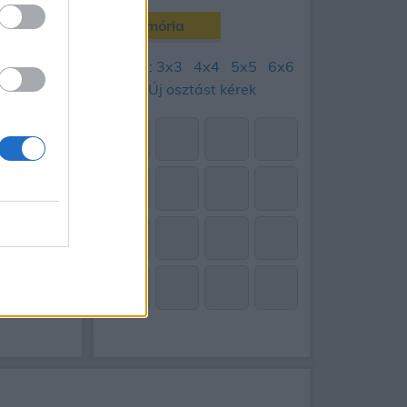
Memória
90
napos
Tábla:
3x3
4x4
5x5
6x6
Aug 17.
H
Új osztást kérek
33
19