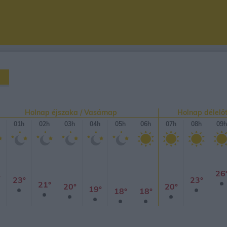
Holnap éjszaka / Vasárnap
Holnap délelőt
01h
02h
03h
04h
05h
06h
07h
08h
09h
26
°
23°
23°
21°
20°
20°
19°
18°
18°