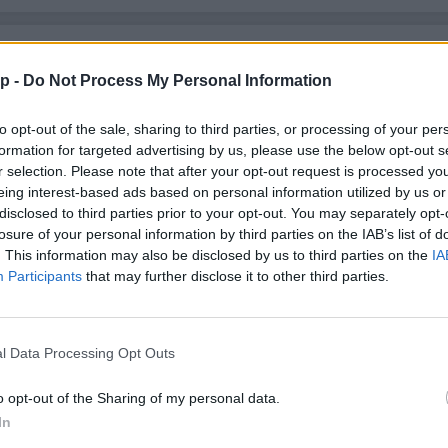
ánkénti előrejelzés
30/60/90 napos előrejelzés
p -
Do Not Process My Personal Information
lhőkép
Hőtérkép
Páratartalom
Széltérk
to opt-out of the sale, sharing to third parties, or processing of your per
Receptek
Pollenjelentés
Mikor?
Lé
formation for targeted advertising by us, please use the below opt-out s
r selection. Please note that after your opt-out request is processed y
eing interest-based ads based on personal information utilized by us or
disclosed to third parties prior to your opt-out. You may separately opt-
losure of your personal information by third parties on the IAB’s list of
. This information may also be disclosed by us to third parties on the
IA
Participants
that may further disclose it to other third parties.
l Data Processing Opt Outs
o opt-out of the Sharing of my personal data.
In