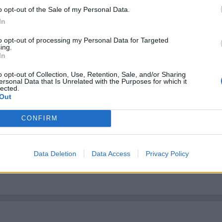
o opt-out of the Sale of my Personal Data.
30
napos
előrejelzés
60
napos
In
Aug 12.
Aug 13.
Aug 14.
Aug 15.
Aug 16.
to opt-out of processing my Personal Data for Targeted
SZ
CS
P
SZ
V
ing.
In
o opt-out of Collection, Use, Retention, Sale, and/or Sharing
ersonal Data that Is Unrelated with the Purposes for which it
34
34
33
32
31
lected.
Out
CONFIRM
20
19
18
17
16
Data Deletion
Data Access
Privacy Policy