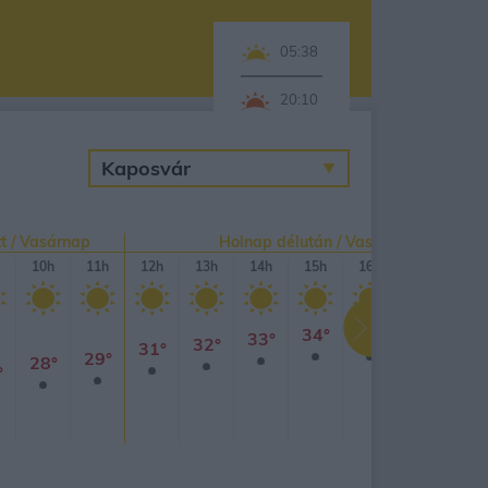
05:38
20:10
t / Vasárnap
Holnap délután / Vasárnap
10h
11h
12h
13h
14h
15h
16h
17h
18
34°
34°
34°
34
33°
32°
31°
29°
28°
°