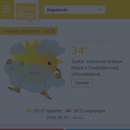
sussfelnap.hu
időjárás
Időjárás Kaposvár
16:59
Péntek // Augusztus 7.
34°
Zivatar: A kora esti órákban
főként a Tiszántúlon még
előfordulhatnak...
Tovább
05:37
napkelte
20:11
napnyugta
2026. 08. 07. -
Ibolya