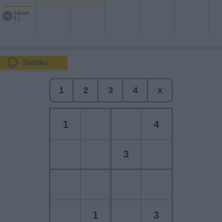
23km/h
É
Sudoku
1
2
3
4
x
1
4
3
1
3