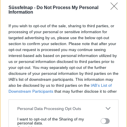
Süssfelnap -
Do Not Process My Personal
Information
Vízhőmérséklet
If you wish to opt-out of the sale, sharing to third parties, or
processing of your personal or sensitive information for
Balaton (Siófok)
Velencei-tó
Duna (Budapest)
27°
25°
28°
targeted advertising by us, please use the below opt-out
section to confirm your selection. Please note that after your
opt-out request is processed you may continue seeing
interest-based ads based on personal information utilized by
Duna (Rajka)
Tisza (Tiszabecs)
Tisza-tó
25°
28°
26°
us or personal information disclosed to third parties prior to
your opt-out. You may separately opt-out of the further
disclosure of your personal information by third parties on the
IAB’s list of downstream participants. This information may
Fertő-tó
also be disclosed by us to third parties on the
IAB’s List of
25°
Downstream Participants
that may further disclose it to other
third parties.
Personal Data Processing Opt Outs
A nap képe
I want to opt-out of the Sharing of my
personal data.