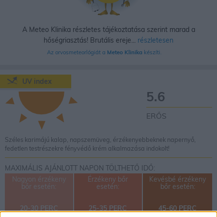
A Meteo Klinika részletes tájékoztatása szerint marad a
hőségriasztás! Brutális ereje...
részletesen
Az orvosmeteorlógiát a
Meteo Klinika
készíti.
UV index
5.6
ERŐS
Széles karimájú kalap, napszemüveg, érzékenyebbeknek napernyő,
fedetlen testrészekre fényvédő krém alkalmazása indokolt!
MAXIMÁLIS AJÁNLOTT NAPON TÖLTHETŐ IDŐ:
Nagyon érzékeny
Érzékeny bőr
Kevésbé érzékeny
bőr esetén:
esetén:
bőr esetén:
20-30 PERC
25-35 PERC
45-60 PERC