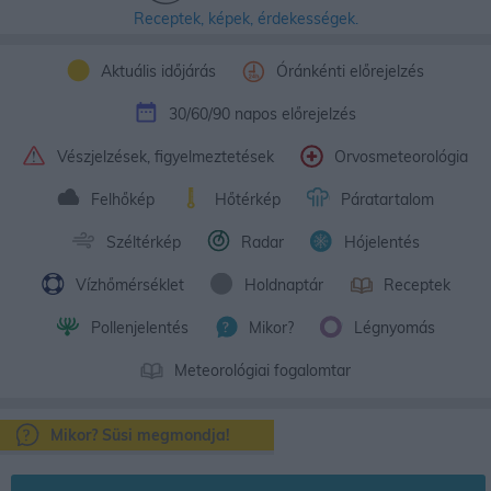
Receptek, képek, érdekességek.
Aktuális időjárás
Óránkénti előrejelzés
30/60/90 napos előrejelzés
Vészjelzések, figyelmeztetések
Orvosmeteorológia
Felhőkép
Hőtérkép
Páratartalom
Széltérkép
Radar
Hójelentés
Vízhőmérséklet
Holdnaptár
Receptek
Pollenjelentés
Mikor?
Légnyomás
Meteorológiai fogalomtar
Mikor? Süsi megmondja!