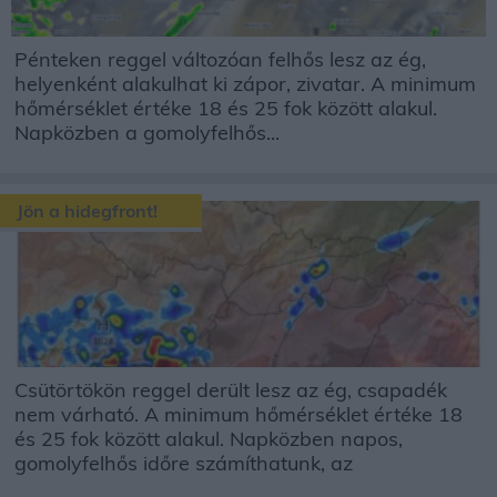
Pénteken reggel változóan felhős lesz az ég,
helyenként alakulhat ki zápor, zivatar. A minimum
hőmérséklet értéke 18 és 25 fok között alakul.
Napközben a gomolyfelhős...
Jön a hidegfront!
Csütörtökön reggel derült lesz az ég, csapadék
nem várható. A minimum hőmérséklet értéke 18
és 25 fok között alakul. Napközben napos,
gomolyfelhős időre számíthatunk, az