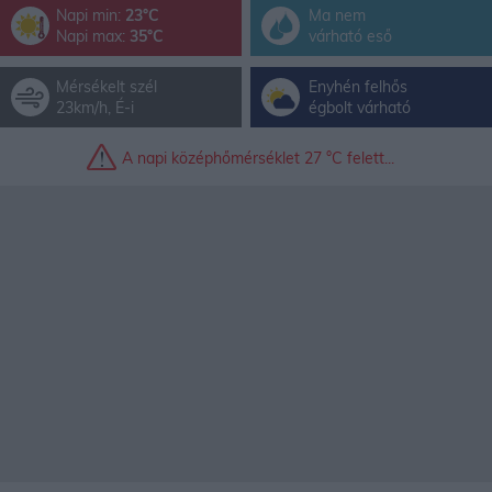
Napi min:
23°C
Ma nem
Napi max:
35°C
várható eső
Mérsékelt szél
Enyhén felhős
23km/h, É-i
égbolt várható
A napi kö­zép­hő­mér­sék­let 27 °C fe­lett...