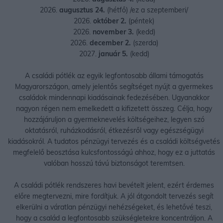
2026.
augusztus 24.
(hétfő) /ez a szeptemberi/
2026.
október 2.
(péntek)
2026.
november 3.
(kedd)
2026.
december 2.
(szerda)
2027.
január 5.
(kedd)
A családi pótlék az egyik legfontosabb állami támogatás
Magyarországon, amely jelentős segítséget nyújt a gyermekes
családok mindennapi kiadásainak fedezésében. Ugyanakkor
nagyon régen nem emelkedett a kifizetett összeg. Célja, hogy
hozzájáruljon a gyermeknevelés költségeihez, legyen szó
oktatásról, ruházkodásról, étkezésről vagy egészségügyi
kiadásokról. A tudatos pénzügyi tervezés és a családi költségvetés
megfelelő beosztása kulcsfontosságú ahhoz, hogy ez a juttatás
valóban hosszú távú biztonságot teremtsen.
A családi pótlék rendszeres havi bevételt jelent, ezért érdemes
előre megtervezni, mire fordítjuk. A jól átgondolt tervezés segít
elkerülni a váratlan pénzügyi nehézségeket, és lehetővé teszi,
hogy a család a legfontosabb szükségletekre koncentráljon. A