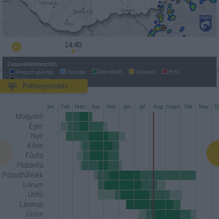
14:50
Csapadékintenzitás
Nagyon gyenge
Gyenge
Mérsékelt
Közepes
Erős
Felhőszakadás
Pollenjelentés
Jan
Feb
Márc
Ápr
Máj
Jún
Júl
Aug
Szept
Okt
Nov
D
Mogyoró
Éger
Nyír
Kőris
Fűzfa
Platánfa
Pázsitfűfélék
Lórum
Útifű
Libatop
Üröm