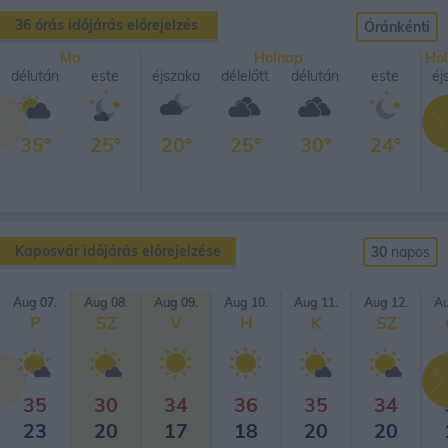
36 órás időjárás előrejelzés
Óránkénti
Ma
Holnap
Ho
délután
este
éjszaka
délelőtt
délután
este
éj
35°
25°
20°
25°
30°
24°
Kaposvár időjárás előrejelzése
30
napos
Aug 07.
Aug 08.
Aug 09.
Aug 10.
Aug 11.
Aug 12.
Au
P
SZ
V
H
K
SZ
35
30
34
36
35
34
23
20
17
18
20
20