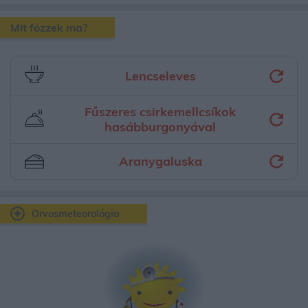
Mit főzzek ma?
Lencseleves
Fűszeres csirkemellcsíkok
hasábburgonyával
Aranygaluska
Orvosmeteorológia