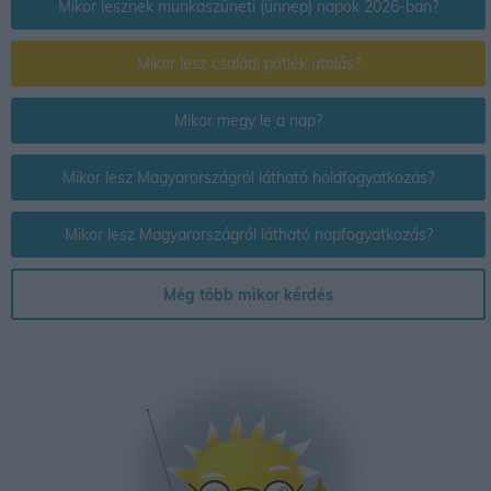
Mikor lesznek munkaszüneti (ünnep) napok 2026-ban?
Mikor lesz családi pótlék utalás?
Mikor megy le a nap?
Mikor lesz Magyarországról látható holdfogyatkozás?
Mikor lesz Magyarországról látható napfogyatkozás?
Még több mikor kérdés