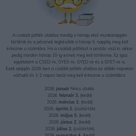
A családi pótlék utalása mindig a hónap első munkanapjain
történik és a pénznek legkésőbb a hónap 5. napjáig meg kell
érkeznie a számlára. Ha a családi pótlékot a postás viszi ki, akkor
pedig minden hónap 10-ig ennek meg kell történnie. Ez igaz
egyébként a CSED-re, GYES-re, GYED-re és a GYET-re is.
Ezek alapján 2026-ben a családi pótlék utalása az alábbi napokon
várható és 1-2 napon belül meg kell érkeznie a számlákra.
2026.
január
Nincs utalás.
2026.
február 3.
(kedd)
2026.
március 3.
(kedd)
2026.
április 2.
(csütörtök)
2026.
május 5.
(kedd)
2026.
június 2.
(kedd)
2026.
július 2.
(csütörtök)
2026.
augusztus 4.
(kedd)