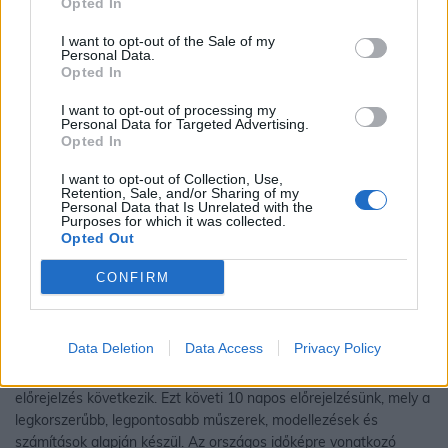
Opted In
I want to opt-out of the Sale of my
Personal Data.
Opted In
I want to opt-out of processing my
Personal Data for Targeted Advertising.
Opted In
I want to opt-out of Collection, Use,
Retention, Sale, and/or Sharing of my
Personal Data that Is Unrelated with the
Purposes for which it was collected.
Opted Out
CONFIRM
Az oldalról
Kaposvár aktuális időjárása és a mai hőmérsékletre, csapadékra,
Data Deletion
Data Access
Privacy Policy
szélre és égképre vonatkozó előrejelzésünk az oldal tetején
található. Utána a 36 órás valamint a kiválasztható óránkénti
előrejelzés következik. Ezt követi 10 napos előrejelzésünk, mely a
legkorszerűbb, legpontosabb műszerek, modellezések és
számítások alapján készül. Az országos időképre vonatkozó