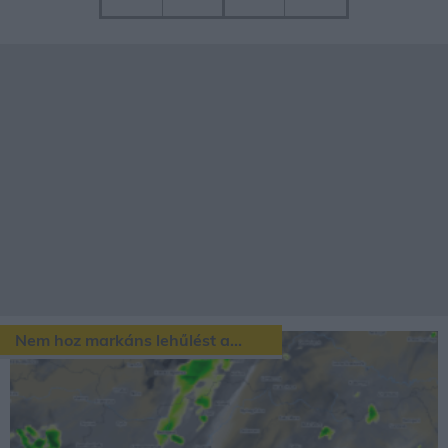
Nem hoz markáns lehűlést a...