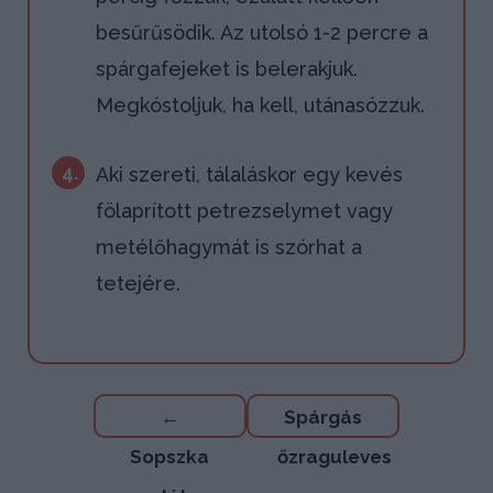
besűrűsödik. Az utolsó 1-2 percre a
spárgafejeket is belerakjuk.
Megkóstoljuk, ha kell, utánasózzuk.
4.
Aki szereti, tálaláskor egy kevés
fölaprított petrezselymet vagy
metélőhagymát is szórhat a
tetejére.
Bejegyzés
←
Spárgás
navigáció
Sopszka
őzraguleves