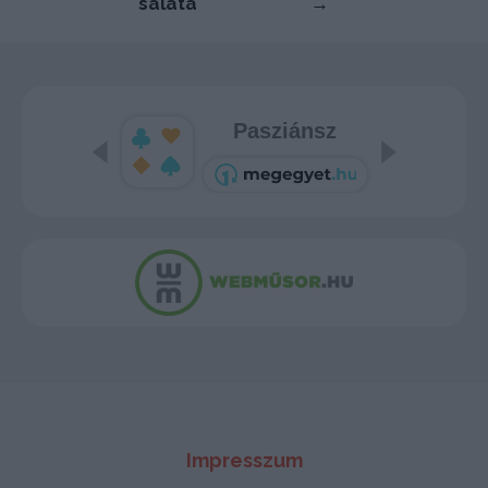
saláta
→
Pasziánsz
Impresszum