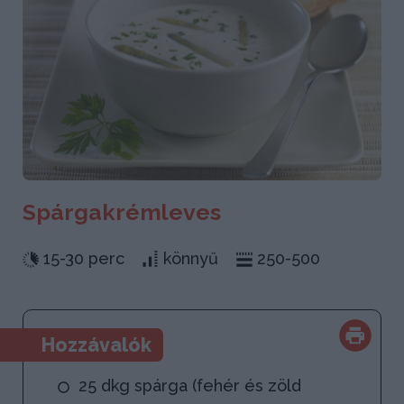
Spárgakrémleves
15-30 perc
könnyű
250-500
Hozzávalók
25 dkg spárga (fehér és zöld