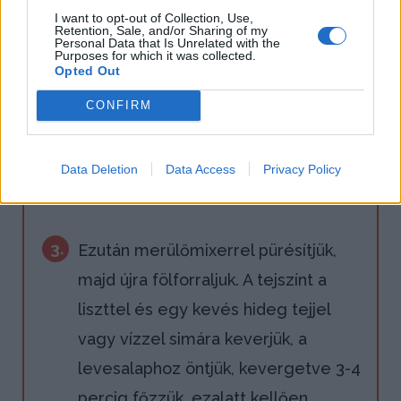
alatt roppanósra főzzük, majd
I want to opt-out of Collection, Use,
Retention, Sale, and/or Sharing of my
Personal Data that Is Unrelated with the
szűrőkanállal kiemeljük, és
Purposes for which it was collected.
Opted Out
félretesszük. Most a fölaprított
spárgát szórjuk a levesbe, a cukorral
CONFIRM
ízesítjük. Ha újra forr, kis lángra
állítjuk, és lefödve kb. 10 perc alatt
Data Deletion
Data Access
Privacy Policy
puhára főzzük.
3.
Ezután merülőmixerrel pürésítjük,
majd újra fölforraljuk. A tejszínt a
liszttel és egy kevés hideg tejjel
vagy vízzel simára keverjük, a
levesalaphoz öntjük, kevergetve 3-4
percig főzzük, ezalatt kellően