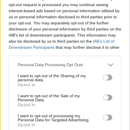
opt-out request is processed you may continue seeing
interest-based ads based on personal information utilized by
us or personal information disclosed to third parties prior to
your opt-out. You may separately opt-out of the further
disclosure of your personal information by third parties on the
IAB’s list of downstream participants. This information may
also be disclosed by us to third parties on the
IAB’s List of
Downstream Participants
that may further disclose it to other
1.
A spárga törzsét, a feje alatt kb. 1
third parties.
centivel kezdve vékonyan lehántjuk.
Personal Data Processing Opt Outs
Ezután a fejét levágjuk, majd a
I want to opt-out of the Sharing of my
szálakat kb. 1 centis darabokra
personal data.
Opted In
aprítjuk – minél kisebbre daraboljuk,
I want to opt-out of the Sale of my
annál könnyebben megfő.
Personal Data.
Opted In
2.
A levest egy fazékban fölforraljuk. A
I want to opt-out of processing my
Personal Data for Targeted Advertising.
Opted In
spárgafejeket belerakjuk, 3 perc