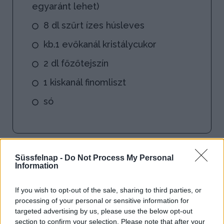
egyaránt lehet)
8 dl szűrt ízes húsleves
kb.1 evőkanál kristálycukor
2 dl főzőtejszín
1 kiskanál finomliszt
só
Süssfelnap -
Do Not Process My Personal
Information
If you wish to opt-out of the sale, sharing to third parties, or
processing of your personal or sensitive information for
targeted advertising by us, please use the below opt-out
section to confirm your selection. Please note that after your