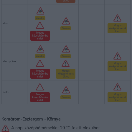
éklet
Zivatar
Vas
Magas
Zivatar
középhőmérsé
klet
Magas
középhőmérs
éklet
Zivatar
Zivatar
Veszprém
Magas
középhőmérsé
klet
Magas
Magas
középhőmérs
középhőmérs
éklet
éklet
Zala
Magas
Magas
középhőmérs
Zivatar
középhőmérsé
éklet
klet
Komárom-Esztergom -
Környe
A napi középhőmérséklet 29 °C felett alakulhat.