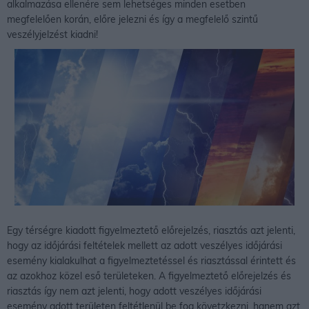
alkalmazása ellenére sem lehetséges minden esetben
megfelelően korán, előre jelezni és így a megfelelő szintű
veszélyjelzést kiadni!
Egy térségre kiadott figyelmeztető előrejelzés, riasztás azt jelenti,
hogy az időjárási feltételek mellett az adott veszélyes időjárási
esemény kialakulhat a figyelmeztetéssel és riasztással érintett és
az azokhoz közel eső területeken. A figyelmeztető előrejelzés és
riasztás így nem azt jelenti, hogy adott veszélyes időjárási
esemény adott területen feltétlenül be fog követzkezni, hanem azt,