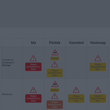
Ma
Péntek
Szombat
Vasárnap
Zivatar
Komárom-
Esztergom -
Magas
Magas
Környe
középhőmérs
középhőmérsé
éklet
klet
Magas
középhőmérs
éklet
Zivatar
Baranya
Magas
Magas
Magas
középhőmérs
középhőmérsé
középhőmérsé
éklet
klet
klet
Magas
középhőmérs
éklet