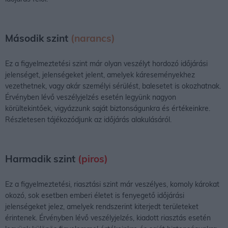
Második szint
(narancs)
Ez a figyelmeztetési szint már olyan veszélyt hordozó időjárási
jelenséget, jelenségeket jelent, amelyek káreseményekhez
vezethetnek, vagy akár személyi sérülést, balesetet is okozhatnak.
Érvényben lévő veszélyjelzés esetén legyünk nagyon
körültekintőek, vigyázzunk saját biztonságunkra és értékeinkre.
Részletesen tájékozódjunk az időjárás alakulásáról.
Harmadik szint
(piros)
Ez a figyelmeztetési, riasztási szint már veszélyes, komoly károkat
okozó, sok esetben emberi életet is fenyegető időjárási
jelenségeket jelez, amelyek rendszerint kiterjedt területeket
érintenek. Érvényben lévő veszélyjelzés, kiadott riasztás esetén