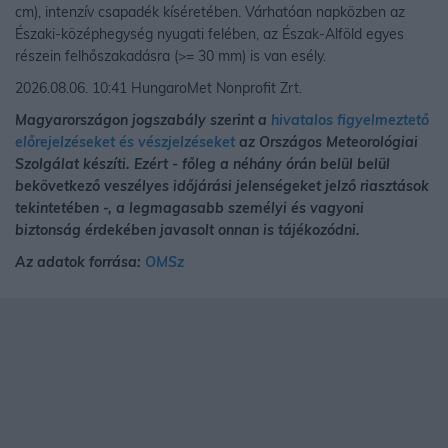
cm), intenzív csapadék kíséretében. Várhatóan napközben az
Északi-középhegység nyugati felében, az Észak-Alföld egyes
részein felhőszakadásra (>= 30 mm) is van esély.
2026.08.06. 10:41 HungaroMet Nonprofit Zrt.
Magyarországon jogszabály szerint a
hivatalos figyelmeztető
előrejelzéseket és vészjelzéseket
az Országos Meteorológiai
Szolgálat készíti. Ezért - főleg a néhány órán belül belül
bekövetkező veszélyes időjárási jelenségeket jelző riasztások
tekintetében -, a legmagasabb személyi és vagyoni
biztonság érdekében javasolt onnan is tájékozódni.
Az adatok forrása:
OMSz