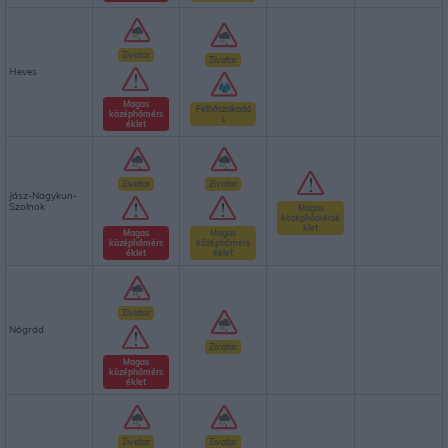
Zivatar
Zivatar
Heves
Magas
Felhőszakadá
középhőmérs
s
éklet
Zivatar
Zivatar
Jász-Nagykun-
Szolnok
Magas
középhőmérsé
klet
Magas
Magas
középhőmérs
középhőmérs
éklet
éklet
Zivatar
Nógrád
Zivatar
Magas
középhőmérs
éklet
Zivatar
Zivatar