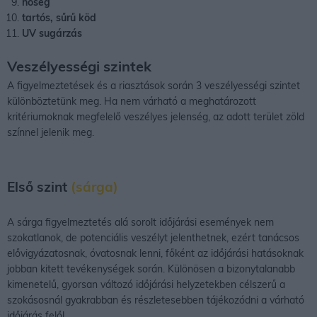
hőség
tartós, sűrű köd
UV sugárzás
Veszélyességi szintek
A figyelmeztetések és a riasztások során 3 veszélyességi szintet
különböztetünk meg. Ha nem várható a meghatározott
kritériumoknak megfelelő veszélyes jelenség, az adott terület zöld
színnel jelenik meg.
Első szint
(sárga)
A sárga figyelmeztetés alá sorolt időjárási események nem
szokatlanok, de potenciális veszélyt jelenthetnek, ezért tanácsos
elővigyázatosnak, óvatosnak lenni, főként az időjárási hatásoknak
jobban kitett tevékenységek során. Különösen a bizonytalanabb
kimenetelű, gyorsan változó időjárási helyzetekben célszerű a
szokásosnál gyakrabban és részletesebben tájékozódni a várható
időjárás felől.