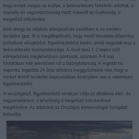
hogy ennek magas az esélye, a bekövetkezés feltételei adottak, a
személy és vagyonbiztonság miatt indokolt az óvatosság, a
megelőző intézkedés.
Mint ahogy az időjárás előrejelzések esetében is ez minden
területre igaz, itt is megállapítható, hogy minél távolabbi időpontra
próbálunk vészjelzést, figyelmeztetést kiadni, annál nagyobb lesz a
bekövetkezés bizonytalansága. A rövid távú 1-2 napra szól
előrejelzések meglehetősen pontosak, azonban 3-4 nap
távlatában már jelentősen nő a bizonytalanság. A legjobb ha
naponta, legalább 24 órás időtávra meggyőződünk róla, hogy a
minket érintő területtel kapcsolatban érvényben van-e valamilyen
figyelmeztetés.
A veszélyjelző, figyelmeztető rendszer célja az általános élet- és
vagyonvédelem, a lehetőség a megelőző intézkedések
megtételére. Az adatokat az Országos Meteorológiai Szolgálat
biztosítja.