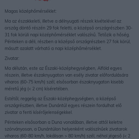
Magas középhőmérséklet:
Ma az északkeleti, illetve a délnyugati részek kivételével az
ország döntő részén 29 fok feletti, a középső országrészben 30-
31 fok körüli napi középhőmérséklet valószínű. Tetőzik a hőség.
Pénteken a déli, részben a középső országrészben 27 fok körül,
másutt azalatt várható a napi középhőmérséklet.
Zivatar:
Ma délután, este az Északi-középhegységben, Alföld egyes
részein, illetve északnyugaton van esély zivatar előfordulására
viharos (60-75 km/h) szél, elsősorban északnyugaton kisebb
méretű jég (< 2 cm) kíséretében.
Estétől, reggelig az Északi-középhegységben, a középső
országrészben, illetve Dunántúl egyes részein fordulhat elő
zivatar a fenti kísérőjelenségekkel.
Pénteken elsősorban a Duna vonalában, illetve attól keletre
szórványosan, a Dunántúlon helyenként valószínűek zivatarok
viharos (60-80 km/h, lokálisan > 80 km/h) szél, néhol jégeső (< 2