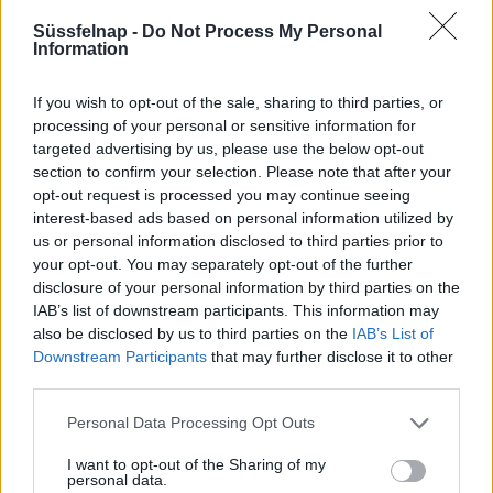
villámlás jelent, emellett esetenként szélerősödés, jégeső
Süssfelnap -
Do Not Process My Personal
előfordulhat!
Information
A napi középhőmérséklet 29 °C felett alakulhat.
If you wish to opt-out of the sale, sharing to third parties, or
processing of your personal or sensitive information for
Hajdú-Bihar
targeted advertising by us, please use the below opt-out
Figyelem! Zivatar alakulhat ki. Elsődleges veszélyforrást a
section to confirm your selection. Please note that after your
villámlás jelent, emellett esetenként szélerősödés, jégeső
opt-out request is processed you may continue seeing
előfordulhat!
interest-based ads based on personal information utilized by
us or personal information disclosed to third parties prior to
A napi középhőmérséklet 29 °C felett alakulhat.
your opt-out. You may separately opt-out of the further
disclosure of your personal information by third parties on the
Heves
IAB’s list of downstream participants. This information may
Figyelem! Zivatar alakulhat ki. Elsődleges veszélyforrást a
also be disclosed by us to third parties on the
IAB’s List of
villámlás jelent, emellett esetenként szélerősödés, jégeső
Downstream Participants
that may further disclose it to other
előfordulhat!
third parties.
A napi középhőmérséklet 29 °C felett alakulhat.
Personal Data Processing Opt Outs
Jász-Nagykun-Szolnok
I want to opt-out of the Sharing of my
personal data.
Figyelem! Zivatar alakulhat ki. Elsődleges veszélyforrást a