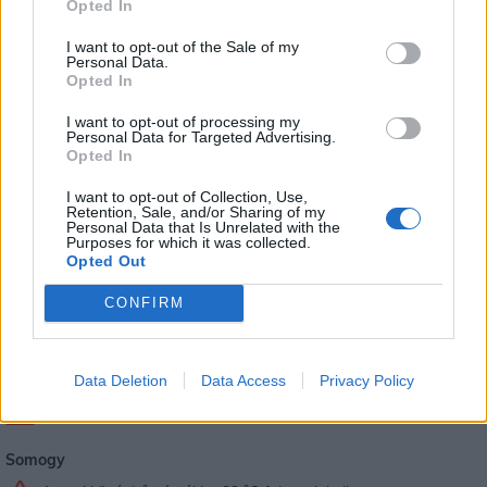
Opted In
villámlás jelent, emellett esetenként szélerősödés, jégeső
előfordulhat!
I want to opt-out of the Sale of my
Personal Data.
Opted In
A napi középhőmérséklet 29 °C felett alakulhat.
I want to opt-out of processing my
Nógrád
Personal Data for Targeted Advertising.
Opted In
Figyelem! Zivatar alakulhat ki. Elsődleges veszélyforrást a
villámlás jelent, emellett esetenként szélerősödés, jégeső
I want to opt-out of Collection, Use,
előfordulhat!
Retention, Sale, and/or Sharing of my
Personal Data that Is Unrelated with the
Purposes for which it was collected.
A napi középhőmérséklet 29 °C felett alakulhat.
Opted Out
Pest
CONFIRM
Figyelem! Zivatar alakulhat ki. Elsődleges veszélyforrást a
villámlás jelent, emellett esetenként szélerősödés, jégeső
előfordulhat!
Data Deletion
Data Access
Privacy Policy
A napi középhőmérséklet 29 °C felett alakulhat.
Somogy