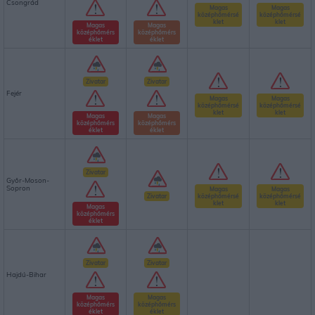
Csongrád
Magas
Magas
középhőmérsé
középhőmérsé
klet
klet
Magas
Magas
középhőmérs
középhőmérs
éklet
éklet
Zivatar
Zivatar
Fejér
Magas
Magas
középhőmérsé
középhőmérsé
klet
klet
Magas
Magas
középhőmérs
középhőmérs
éklet
éklet
Zivatar
Győr-Moson-
Sopron
Magas
Magas
Zivatar
középhőmérsé
középhőmérsé
klet
klet
Magas
középhőmérs
éklet
Zivatar
Zivatar
Hajdú-Bihar
Magas
Magas
középhőmérs
középhőmérs
éklet
éklet