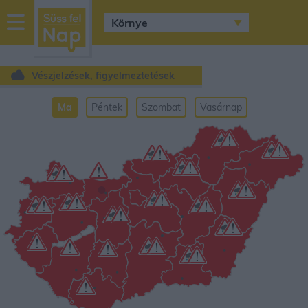
sussfelnap.hu
időjárás
Vészjelzések, figyelmeztetések
Ma
Péntek
Szombat
Vasárnap
•