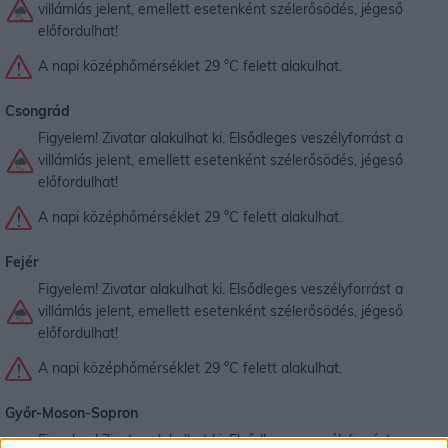
villámlás jelent, emellett esetenként szélerősödés, jégeső
előfordulhat!
A napi középhőmérséklet 29 °C felett alakulhat.
Csongrád
Figyelem! Zivatar alakulhat ki. Elsődleges veszélyforrást a
villámlás jelent, emellett esetenként szélerősödés, jégeső
előfordulhat!
A napi középhőmérséklet 29 °C felett alakulhat.
Fejér
Figyelem! Zivatar alakulhat ki. Elsődleges veszélyforrást a
villámlás jelent, emellett esetenként szélerősödés, jégeső
előfordulhat!
A napi középhőmérséklet 29 °C felett alakulhat.
Győr-Moson-Sopron
Figyelem! Zivatar alakulhat ki. Elsődleges veszélyforrást a