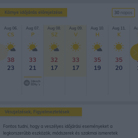
Környe időjárás előrejelzése
30
napos
Aug 06.
Aug 07.
Aug 08.
Aug 09.
Aug 10.
Aug 11.
Au
CS
P
SZ
V
H
K
38
33
32
33
35
35
23
21
17
17
19
20
24km/h
ÉÉNy
Vészjelzések, Figyelmeztetések
Fontos tudni, hogy a veszélyes időjárási eseményeket a
legkorszerűbb eszközök, módszerek és szakmai ismeretek