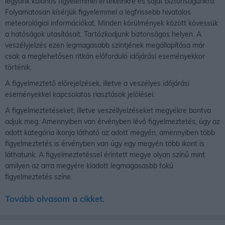
legyünk különös figyelemmel értékeinkre és saját biztonságunkra.
Folyamatosan kísérjük figyelemmel a legfrissebb hivatalos
meteorológiai információkat. Minden körülmények között kövessük
a hatóságok utasításait. Tartózkodjunk biztonságos helyen. A
veszélyjelzés ezen legmagasabb szintjének megállapítása már
csak a meglehetősen ritkán előforduló időjárási eseményekkor
történik.
A figyelmeztető előrejelzések, illetve a veszélyes időjárási
eseményekkel kapcsolatos riasztások jelölései:
A figyelmeztetéseket, illetve veszéllyelzéseket megyékre bontva
adjuk meg. Amennyiben van érvényben lévő figyelmeztetés, úgy az
adott kategória ikonja látható az adott megyén, amennyiben több
figyelmeztetés is érvényben van úgy egy megyén több ikont is
láthatunk. A figyelmeztetéssel érintett megye olyan színű mint
amilyen az arra megyére kiadott legmagasasbb fokú
figyelmeztetés színe.
Tovább olvasom a cikket.