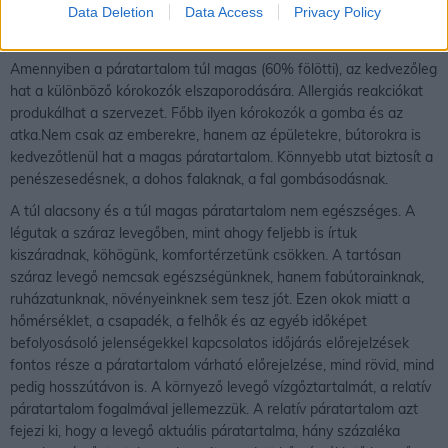
Data Deletion
Data Access
Privacy Policy
irritációra. Kiszáradnak, égő érzetűvé válnak a szemek, a száj.
Jellemző tünet a köhögés, a torokkaparás.
Amennyiben a páratartalom túl magas (60% fölötti), az kedvezőleg
hat a különböző kórokozók elszaporodására. Allergiás reakciókat
produkálhat a szervezet. Főbb ilyen kórokozók a gomba és az
atka.Nem csak az emberekre, hanem az épületekre, bútorokra is
kedvezőtlenül hat a magas páratartalom. Könnyebb utat biztosít a
penészesedésnek, a dohos falaknak, a fal gombásodásnak.
A túl alacsony és a túl magas páratartalom nem egészséges. A
légutak a száraz levegőben, mint ahogy feljebb is írtuk
kiszáradnak, köhögünk, komfortérzetünk csökken. A tartósan
száraz levegő nemcsak egészségünknek, hanem fabútorainknak,
ruházatunknak, növényeinknek sem tesz jót. Ezen okok miatt a
hőmérséklet, a csapadék, a felhők és az egyéb időképet
befolyosásoló jelenségekkel kapcsolatos időjárás előrejelzések
fontos része a páratartalom várható előrejelzése, mind rövid, mind
pedig hosszútávon is. A környező levegő vízgőztartalmát, a relatív
páratartalom fogalmával jellemezzük. A relatív páratartalom azt
fejezi ki, hogy a levegő aktuális páratartalma, hány százaléka