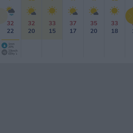
32
32
33
37
35
33
22
20
15
17
20
18
1mm
20%
23km/h
ÉÉNy