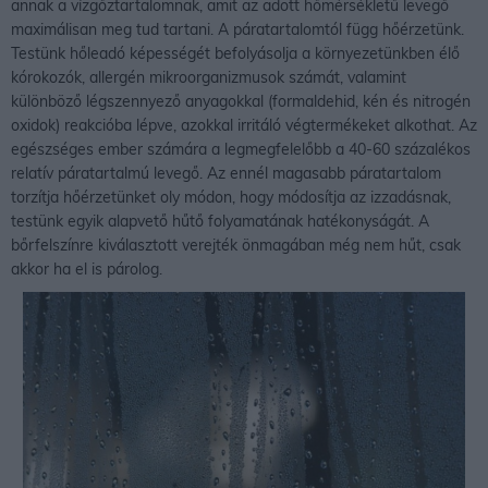
annak a vízgőztartalomnak, amit az adott hőmérsékletű levegő
maximálisan meg tud tartani. A páratartalomtól függ hőérzetünk.
Testünk hőleadó képességét befolyásolja a környezetünkben élő
kórokozók, allergén mikroorganizmusok számát, valamint
különböző légszennyező anyagokkal (formaldehid, kén és nitrogén
oxidok) reakcióba lépve, azokkal irritáló végtermékeket alkothat. Az
egészséges ember számára a legmegfelelőbb a 40-60 százalékos
relatív páratartalmú levegő. Az ennél magasabb páratartalom
torzítja hőérzetünket oly módon, hogy módosítja az izzadásnak,
testünk egyik alapvető hűtő folyamatának hatékonyságát. A
bőrfelszínre kiválasztott verejték önmagában még nem hűt, csak
akkor ha el is párolog.