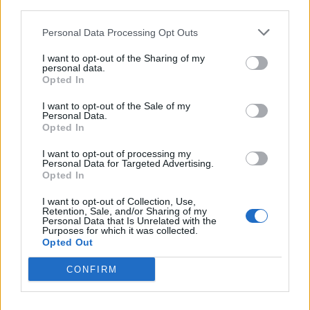
third parties.
Personal Data Processing Opt Outs
I want to opt-out of the Sharing of my
personal data.
Opted In
I want to opt-out of the Sale of my
Personal Data.
Páratartalom
Opted In
I want to opt-out of processing my
Personal Data for Targeted Advertising.
Opted In
Az ideális páratartalom
I want to opt-out of Collection, Use,
Retention, Sale, and/or Sharing of my
Az emberek számára ideális relatív páratartalom 40-60%.
Personal Data that Is Unrelated with the
Gyermekeknél (pl. gyerekszobában) 60-70% az optimális. A levegő
Purposes for which it was collected.
Opted Out
páratartalma hatással van az emberi hőérzetre. Melegebbnek a
magas páratartalmú levegőt érezzük, míg hűvösebbnek az
CONFIRM
alacsonyabb páratartalommal bírót. Amennyiben a páratartalom
alacsony, azaz száraz a levegő, az ember légutai kiszáradhatnak, a
bőr szárazzá válik. A nyálkahártya hajlamosabbá válik az