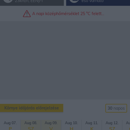
23km/h, ÉÉNy-i
eső várható
A napi kö­zép­hő­mér­sék­let 25 °C fe­lett...
Környe időjárás előrejelzése
30
napos
Aug 07.
Aug 08.
Aug 09.
Aug 10.
Aug 11.
Aug 12.
Au
P
SZ
V
H
K
SZ