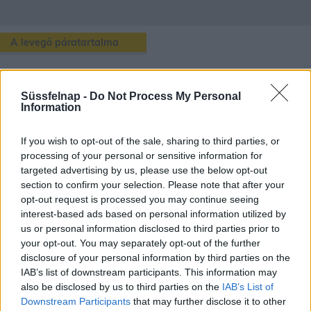
A levegő páratartalma
Környe
településén lévő aktuális páratartalmat a fenti térképen és
kiíráson láthatjuk, de ezen túl még rengeteg érdekes dolog van
Süssfelnap -
Do Not Process My Personal
amit a páratartalomról tudhatunk.
Information
Pára akkor képződik, mikor a Nap felmelegíti a vizet, így vízgőz
If you wish to opt-out of the sale, sharing to third parties, or
formájában a levegőbe kerül. Ha jobban melegszik a víz, azzal több
processing of your personal or sensitive information for
vízgőz kerül a levegőbe. A melegedéssel együtt a légkör pára-
targeted advertising by us, please use the below opt-out
kapacitása is növekszik. A páratartalom fogalom alatt kétféle
section to confirm your selection. Please note that after your
kifejezést különböztetünk meg:
opt-out request is processed you may continue seeing
abszolút páratartalom,
ami az 1m3 levegőben lévő vízpára me
interest-based ads based on personal information utilized by
nnyiségét mutatja (g/m3).
us or personal information disclosed to third parties prior to
relatív, vagy viszonylagos páratartalom,
ami a levegőben lév
your opt-out. You may separately opt-out of the further
ő vízpára arányát mutatja adott hőmérsékleten a lehetséges telí
disclosure of your personal information by third parties on the
tettséghez.
IAB’s list of downstream participants. This information may
also be disclosed by us to third parties on the
IAB’s List of
Downstream Participants
that may further disclose it to other
A levegő relatív páratartalmát
higrométerrel
mérhetjük.