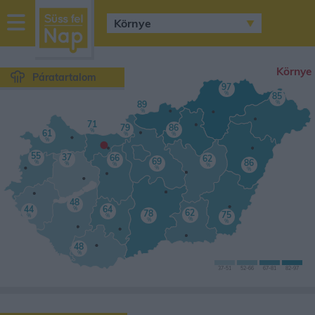
sussfelnap.hu
időjárás
Környe
Páratartalom
97
%
85
%
89
%
71
79
86
%
61
•
%
%
%
55
37
66
62
69
86
%
%
%
%
%
%
48
44
64
%
62
78
75
%
%
%
%
%
48
%
37
-51
52
-66
67
-81
82-
97