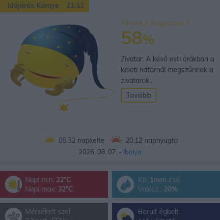
Időjárás Környe
21:13
Péntek // Augusztus 7.
58
%
Zivatar: A késő esti órákban a
keleti határnál megszűnnek a
zivatarok...
Tovább
05:32
napkelte
20:12
napnyugta
2026. 08. 07. -
Ibolya
Napi min:
22°C
Kb.
1mm
eső
Napi max:
32°C
Valósz.:
20%
Mérsékelt szél
Borult égbolt