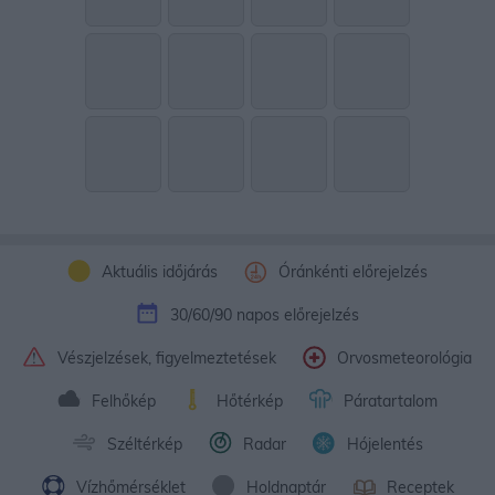
Aktuális időjárás
Óránkénti előrejelzés
30/60/90 napos előrejelzés
Vészjelzések, figyelmeztetések
Orvosmeteorológia
Felhőkép
Hőtérkép
Páratartalom
Széltérkép
Radar
Hójelentés
Vízhőmérséklet
Holdnaptár
Receptek