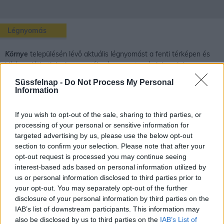
Légnyomás
Környe
településén lévő aktuális légnyomást a fenti térképen és
kiíráson láthatjuk, de ezen túl még rengeteg érdekes dolog van
amit a légnyomásról tudhatunk.
Süssfelnap -
Do Not Process My Personal
Information
A légnyomás oka, fogalma
If you wish to opt-out of the sale, sharing to third parties, or
processing of your personal or sensitive information for
targeted advertising by us, please use the below opt-out
A gázoknak is van tömegük, a gáz részecskéit is vonzza a Föld.
section to confirm your selection. Please note that after your
Egy szokásos méretű tartályba bezárt gáz esetében ez a tömeg
opt-out request is processed you may continue seeing
azonban kicsi, így a gáz súlyát csak nagyon érzékeny mérleggel
interest-based ads based on personal information utilized by
lehet kimutatni.
us or personal information disclosed to third parties prior to
Földünket körülvevő levegő kis sűrűségű a folyadékokhoz, szilárd
your opt-out. You may separately opt-out of the further
disclosure of your personal information by third parties on the
anyagokhoz képest, de a légkör hatalmas gázmennyiséget jelent.
IAB’s list of downstream participants. This information may
Ennek a levegőóceánnak a súlya már jelentős. A légkörnek is
also be disclosed by us to third parties on the
IAB’s List of
létezik tehát a súlyából származó nyomása, melyet légnyomásnak