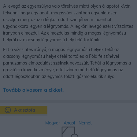
A levegő az egyensúlyra való törekvés miatt olyan állapotot kíván
felvenni, hogy egy adott magassági szintben egyenletesen
oszoljon meg, azaz a légkör adott szintjében mindenhol
ugyanakkora legyen a légnyomás. A légköri levegő ezért vízszintes
irányban elmozdul. Az elmozdulás mindig a magas légnyomású
helyről az alacsony légnyomású hely felé történik.
Ezt a vízszintes irányú, a magas légnyomású helyek felől az
alacsony légnyomású helyek felé tartó és a Föld felszínével
párhuzamos elmozdulást
szélnek
nevezzük. Tehát a légnyomás a
gravitáció következménye, a felszínen mérhető légnyomás az
adott légoszlopban az egymás fölötti gázmolekulák súlya.
Tovább olvasom a cikket.
Akasztófa
Magyar
Angol
Német