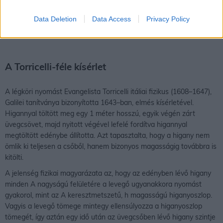
felületegység alatt négyzetmétert értünk, a súly egysége pedig a
newton (N). A légnyomás, amelyet hivatalosan pascalban (Pa)
Data Deletion
Data Access
Privacy Policy
adunk meg, a súly és a felületegység hányadosa (N/m2).
A Torricelli-féle kísérlet
A légköri nyomást Evangelista Torricelli itáliai fizikus (1608–1647),
Galilei tanítványa bizonyította 1643–ban, elmés kísérletével.
Higannyal töltött meg egy 1 méter hosszú, egyik végén zárt
üvegcsövet, majd nyitott végével lefelé fordítva higannyal
megtöltött edénybe állította. Azt tapasztalta, hogy a higany nem
ömlik ki teljesen a csőből, hanem bizonyos magasságig továbbra is
kitölti.
A jelenség fizikai magyarázata az, hogy az edényben lévő higany
minden A nagyságú felületére a levegő ugyanakkora nyomást
gyakorol, mint az A keresztmetszetű, h magasságú higanyoszlop.
Vagyis a levegő tömege mintegy ellensúlyozza a higanyoszlop
tömegét, így aztán egy idő után az üvegcsőben lévő higany szintje