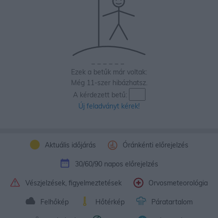
_
_
_
_
_
_
Ezek a betűk már voltak:
Még 11-szer hibázhatsz.
A kérdezett betű:
Új feladványt kérek!
Aktuális időjárás
Óránkénti előrejelzés
30/60/90 napos előrejelzés
Vészjelzések, figyelmeztetések
Orvosmeteorológia
Felhőkép
Hőtérkép
Páratartalom