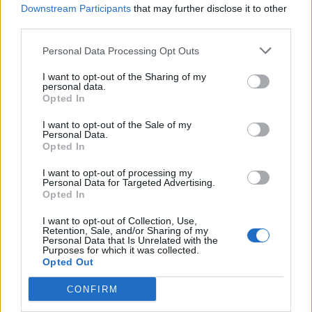
Downstream Participants
that may further disclose it to other
(aerosztatikai nyomásnak) szoktak nevezni. Számunkra általában
third parties.
az a fontos, hogy a Föld felszínén, a levegőóceán alján mekkora a
levegőréteg nyomása.
Personal Data Processing Opt Outs
I want to opt-out of the Sharing of my
personal data.
Opted In
I want to opt-out of the Sale of my
Personal Data.
Opted In
I want to opt-out of processing my
Personal Data for Targeted Advertising.
Opted In
I want to opt-out of Collection, Use,
Retention, Sale, and/or Sharing of my
Personal Data that Is Unrelated with the
Purposes for which it was collected.
Opted Out
A levegő tömege a gravitációs erő miatt nyomást gyakorol a
CONFIRM
földfelszínre és a testekre. A levegő súlyának felületegységre ható
értékét definiáljuk légnyomásként. Az SI rendszerben