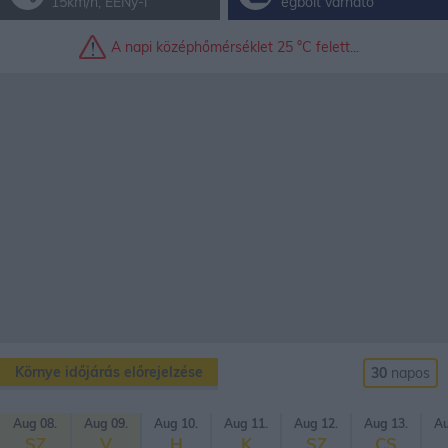
15km/h, ÉÉNy-i
égbolt várható
A napi kö­zép­hő­mér­sék­let 25 °C fe­lett...
Környe időjárás előrejelzése
30
napos
Aug 08.
Aug 09.
Aug 10.
Aug 11.
Aug 12.
Aug 13.
Au
SZ
V
H
K
SZ
CS