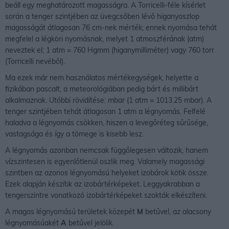
beáll egy meghatározott magasságra. A Torricelli-féle kísérlet
során a tenger szintjében az üvegcsőben lévő higanyoszlop
magasságát átlagosan 76 cm-nek mérték; ennek nyomása tehát
megfelel a légköri nyomásnak, melyet 1 atmoszférának (atm)
neveztek el; 1 atm = 760 Hgmm (higanymilliméter) vagy 760 torr
(Torricelli nevéből).
Ma ezek már nem használatos mértékegységek, helyette a
fizikában pascalt, a meteorológiában pedig bárt és millibárt
alkalmaznak. Utóbbi rövidítése: mbar (1 atm = 1013.25 mbar). A
tenger szintjében tehát átlagosan 1 atm a légnyomás. Felfelé
haladva a légnyomás csökken, hiszen a levegőréteg sűrűsége,
vastagsága és így a tömege is kisebb lesz.
A légnyomás azonban nemcsak függőlegesen változik, hanem
vízszintesen is egyenlőtlenül oszlik meg. Valamely magassági
szintben az azonos légnyomású helyeket izobárok kötik össze.
Ezek alapján készítik az izobártérképeket. Leggyakrabban a
tengerszintre vonatkozó izobártérképeket szokták elkészíteni.
A magas légnyomású területek közepét
M
betűvel, az alacsony
légnyomásúakét
A
betűvel jelölik.