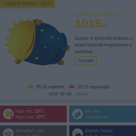
Időjárás Környe
02:27
Szombat // Augusztus 8.
1018
hPa
Zivatar: A késő esti órákban a
keleti határnál megszűnnek a
zivatarok...
Tovább
05:33
napkelte
20:11
napnyugta
2026. 08. 08. -
László
Napi min:
20°C
Ma nem
Napi max:
30°C
várható eső
Mérsékelt szél
Enyhén felhős