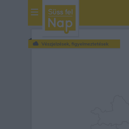
sussfelnap.hu
időjárás
Vészjelzések, figyelmeztetések