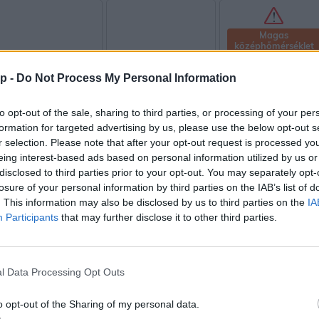
Magas
középhőmérséklet
p -
Do Not Process My Personal Information
Magas
középhőmérséklet
to opt-out of the sale, sharing to third parties, or processing of your per
formation for targeted advertising by us, please use the below opt-out s
r selection. Please note that after your opt-out request is processed y
eing interest-based ads based on personal information utilized by us or
Magas
középhőmérséklet
disclosed to third parties prior to your opt-out. You may separately opt-
losure of your personal information by third parties on the IAB’s list of
. This information may also be disclosed by us to third parties on the
IA
Participants
that may further disclose it to other third parties.
l Data Processing Opt Outs
Magas
középhőmérséklet
o opt-out of the Sharing of my personal data.