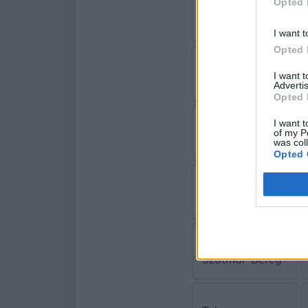
Opted 
Komárom-
Esztergom
I want t
Opted 
Nógrád
I want 
Advertis
Opted 
I want t
Pest
of my P
was col
Opted 
Somogy
Szabolcs-
Szatmár-Bereg