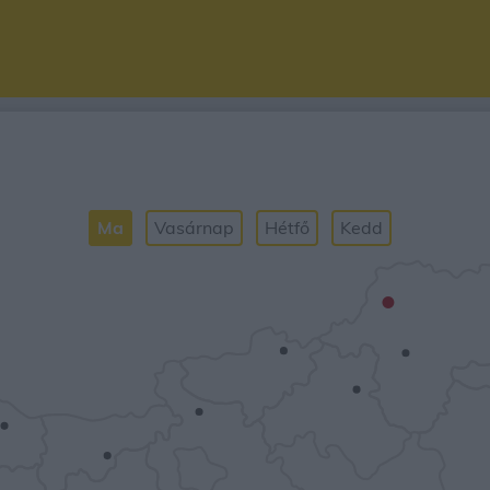
Ma
Vasárnap
Hétfő
Kedd
•