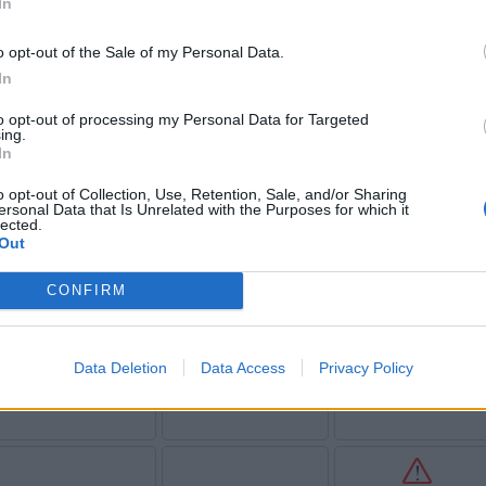
In
Magas
középhőmérséklet
o opt-out of the Sale of my Personal Data.
In
to opt-out of processing my Personal Data for Targeted
ing.
In
o opt-out of Collection, Use, Retention, Sale, and/or Sharing
ersonal Data that Is Unrelated with the Purposes for which it
Magas
lected.
középhőmérséklet
Out
CONFIRM
Magas
középhőmérséklet
Data Deletion
Data Access
Privacy Policy