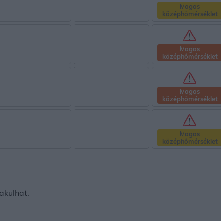
Magas
középhőmérséklet
Magas
középhőmérséklet
Magas
középhőmérséklet
Magas
középhőmérséklet
akulhat.