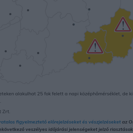
leteken alakulhat 25 fok felett a napi középhőmérséklet, de 
.
 Zrt.
vatalos figyelmeztető előrejelzéseket és vészjelzéseket
az Or
bekövetkező veszélyes időjárási jelenségeket jelző riasztás