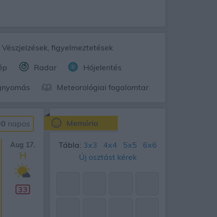
Vészjelzések, figyelmeztetések
ép
Radar
Hójelentés
gnyomás
Meteorológiai fogalomtar
Memória
90
napos
Tábla:
3x3
4x4
5x5
6x6
Aug 17.
H
Új osztást kérek
33