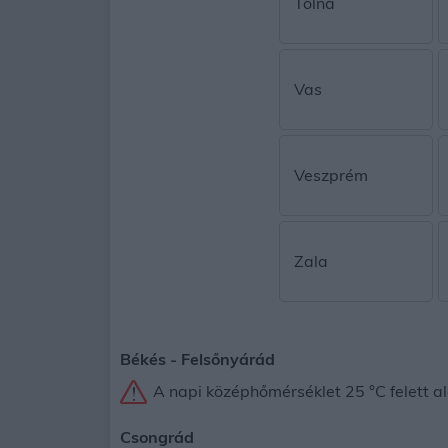
Tolna
Vas
Veszprém
Zala
Békés -
Felsőnyárád
A napi középhőmérséklet 25 °C felett al
Csongrád