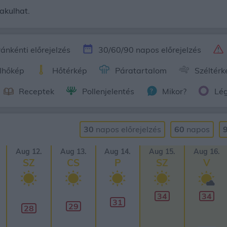
akulhat.
ánkénti előrejelzés
30/60/90 napos előrejelzés
lhőkép
Hőtérkép
Páratartalom
Széltérk
Receptek
Pollenjelentés
Mikor?
Lé
30
napos
előrejelzés
60
napos
Aug 12.
Aug 13.
Aug 14.
Aug 15.
Aug 16.
SZ
CS
P
SZ
V
34
34
31
29
28