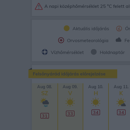
A napi középhőmérséklet 25 °C felett al
Aktuális időjárás
Ór
Orvosmeteorológia
Fe
Vízhőmérséklet
Holdnaptár
Felsőnyárád időjárás előrejelzése
Aug 08.
Aug 09.
Aug 10.
Aug 11.
SZ
V
H
K
34
34
33
31