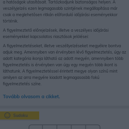
a hatóságok utasításait. Tartózkodjunk biztonságos helyen. A
veszélyjelzés ezen legmagasabb szintjének megállapítása már
csak a meglehetősen ritkán előforduló időjárási eseményekkor
történik.
A figyelmeztető előrejelzések, illetve a veszélyes időjárási
eseményekkel kapcsolatos riasztások jelölései:
A figyelmeztetéseket, illetve veszéllyelzéseket megyékre bontva
adjuk meg. Amennyiben van érvényben lévő figyelmeztetés, úgy az
adott kategória ikonja látható az adott megyén, amennyiben több
figyelmeztetés is érvényben van úgy egy megyén több ikont is
láthatunk. A figyelmeztetéssel érintett megye olyan színű mint
amilyen az arra megyére kiadott legmagasasbb fokú
figyelmeztetés színe.
Tovább olvasom a cikket.
Sudoku