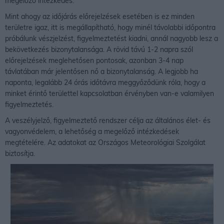
megelőző intézkedés.
Mint ahogy az időjárás előrejelzések esetében is ez minden
területre igaz, itt is megállapítható, hogy minél távolabbi időpontra
próbálunk vészjelzést, figyelmeztetést kiadni, annál nagyobb lesz a
bekövetkezés bizonytalansága. A rövid távú 1-2 napra szól
előrejelzések meglehetősen pontosak, azonban 3-4 nap
távlatában már jelentősen nő a bizonytalanság. A legjobb ha
naponta, legalább 24 órás időtávra meggyőződünk róla, hogy a
minket érintő területtel kapcsolatban érvényben van-e valamilyen
figyelmeztetés.
A veszélyjelző, figyelmeztető rendszer célja az általános élet- és
vagyonvédelem, a lehetőség a megelőző intézkedések
megtételére. Az adatokat az Országos Meteorológiai Szolgálat
biztosítja.