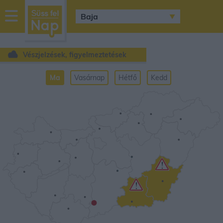
sussfelnap.hu
időjárás
Vészjelzések, figyelmeztetések
Ma
Vasárnap
Hétfő
Kedd
•