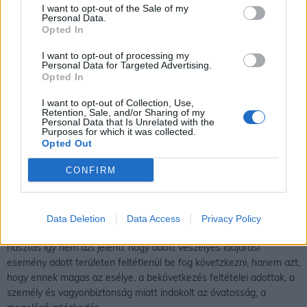
I want to opt-out of the Sale of my
Personal Data.
Opted In
I want to opt-out of processing my
Personal Data for Targeted Advertising.
Opted In
I want to opt-out of Collection, Use,
Retention, Sale, and/or Sharing of my
Personal Data that Is Unrelated with the
Purposes for which it was collected.
Opted Out
CONFIRM
Egy térségre kiadott figyelmeztető előrejelzés, riasztás azt jelenti,
hogy az időjárási feltételek mellett az adott veszélyes időjárási
esemény kialakulhat a figyelmeztetéssel és riasztással érintett és
Data Deletion
Data Access
Privacy Policy
az azokhoz közel eső területeken. A figyelmeztető előrejelzés és
riasztás így nem azt jelenti, hogy adott veszélyes időjárási
esemény adott területen feltétlenül be fog követzkezni, hanem azt,
hogy ennek magas az esélye, a bekövetkezés feltételei adottak, a
személy és vagyonbiztonság miatt indokolt az óvatosság, a