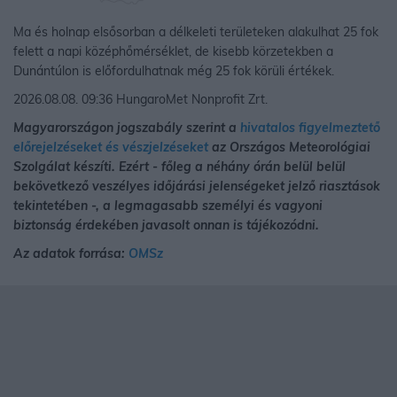
Ma és holnap elsősorban a délkeleti területeken alakulhat 25 fok
felett a napi középhőmérséklet, de kisebb körzetekben a
Dunántúlon is előfordulhatnak még 25 fok körüli értékek.
2026.08.08. 09:36 HungaroMet Nonprofit Zrt.
Magyarországon jogszabály szerint a
hivatalos figyelmeztető
előrejelzéseket és vészjelzéseket
az Országos Meteorológiai
Szolgálat készíti. Ezért - főleg a néhány órán belül belül
bekövetkező veszélyes időjárási jelenségeket jelző riasztások
tekintetében -, a legmagasabb személyi és vagyoni
biztonság érdekében javasolt onnan is tájékozódni.
Az adatok forrása:
OMSz