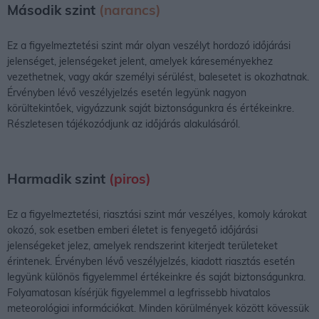
Második szint
(narancs)
Ez a figyelmeztetési szint már olyan veszélyt hordozó időjárási
jelenséget, jelenségeket jelent, amelyek káreseményekhez
vezethetnek, vagy akár személyi sérülést, balesetet is okozhatnak.
Érvényben lévő veszélyjelzés esetén legyünk nagyon
körültekintőek, vigyázzunk saját biztonságunkra és értékeinkre.
Részletesen tájékozódjunk az időjárás alakulásáról.
Harmadik szint
(piros)
Ez a figyelmeztetési, riasztási szint már veszélyes, komoly károkat
okozó, sok esetben emberi életet is fenyegető időjárási
jelenségeket jelez, amelyek rendszerint kiterjedt területeket
érintenek. Érvényben lévő veszélyjelzés, kiadott riasztás esetén
legyünk különös figyelemmel értékeinkre és saját biztonságunkra.
Folyamatosan kísérjük figyelemmel a legfrissebb hivatalos
meteorológiai információkat. Minden körülmények között kövessük