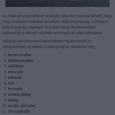
Az oldal színekkel ellátott térképére pillantva azonnal látható, hogy
mely területeket érinthet veszélyes időjárási jelenség. A térképre
kattintva pedig szöveges formában lehet részletesebben
tájékozódni a várható időjárási veszélyről az adott térségben.
Időjárási eseményekkel kapcsolatban figyelmeztető és
vészjelzéseket az alábbi 11 kategóriában jelenítünk meg.
heves zivatar
felhőszakadás
széllökés
ónos eső
hófúvás
eső
havazás
extrém hideg
hőség
tartós, sűrű köd
UV sugárzás