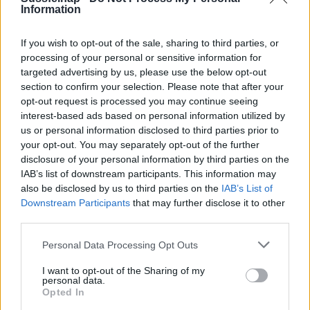
Information
Aug 08.
Aug 09.
Aug 10.
Aug 11.
Aug 12.
Aug 13.
Au
SZ
V
H
K
SZ
CS
If you wish to opt-out of the sale, sharing to third parties, or
processing of your personal or sensitive information for
targeted advertising by us, please use the below opt-out
section to confirm your selection. Please note that after your
35
35
37
38
32
31
opt-out request is processed you may continue seeing
19
19
16
20
19
16
interest-based ads based on personal information utilized by
us or personal information disclosed to third parties prior to
your opt-out. You may separately opt-out of the further
disclosure of your personal information by third parties on the
IAB’s list of downstream participants. This information may
also be disclosed by us to third parties on the
IAB’s List of
Downstream Participants
that may further disclose it to other
Vészjelzések, Figyelmeztetések
third parties.
Fontos tudni, hogy a veszélyes időjárási eseményeket a
Personal Data Processing Opt Outs
legkorszerűbb eszközök, módszerek és szakmai ismeretek
I want to opt-out of the Sharing of my
alkalmazása ellenére sem lehetséges minden esetben
personal data.
megfelelően korán, előre jelezni és így a megfelelő szintű
Opted In
veszélyjelzést kiadni!