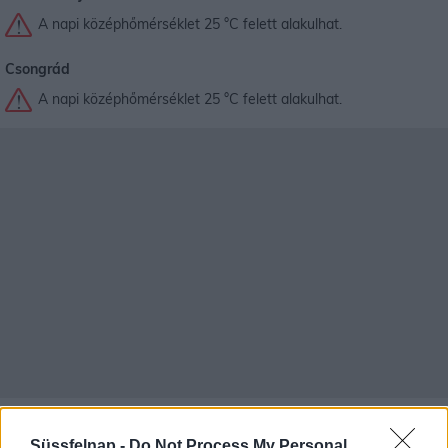
A napi középhőmérséklet 25 °C felett alakulhat.
Csongrád
A napi középhőmérséklet 25 °C felett alakulhat.
Baja időjárás előrejelzése
30
napos
Süssfelnap -
Do Not Process My Personal