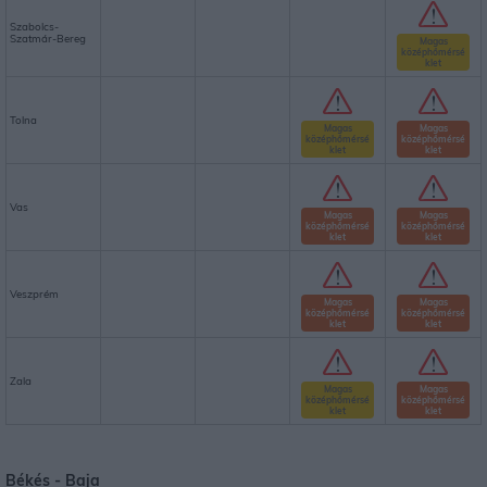
Szabolcs-
Szatmár-Bereg
Magas
középhőmérsé
klet
Tolna
Magas
Magas
középhőmérsé
középhőmérsé
klet
klet
Vas
Magas
Magas
középhőmérsé
középhőmérsé
klet
klet
Veszprém
Magas
Magas
középhőmérsé
középhőmérsé
klet
klet
Zala
Magas
Magas
középhőmérsé
középhőmérsé
klet
klet
Békés -
Baja