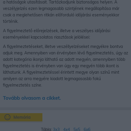
a hatóságok utasításait. Tartózkodjunk biztonságos helyen. A
veszélyjelzés ezen legmagasabb szintjének megállapítása már
csak a meglehetősen ritkán előforduló időjárási eseményekkor
történik.
A figyelmeztető előrejelzések, illetve a veszélyes időjárási
eseményekkel kapcsolatos riasztások jelölései:
A figyelmeztetéseket, illetve veszéllyelzéseket megyékre bontva
adjuk meg. Amennyiben van érvényben lévő figyelmeztetés, úgy az
adott kategória ikonja látható az adott megyén, amennyiben több
figyelmeztetés is érvényben van úgy egy megyén több ikont is
láthatunk. A figyelmeztetéssel érintett megye olyan színű mint
amilyen az arra megyére kiadott legmagasasbb fokú
figyelmeztetés színe.
Tovább olvasom a cikket.
Memória
Tábla:
3x3
4x4
5x5
6x6