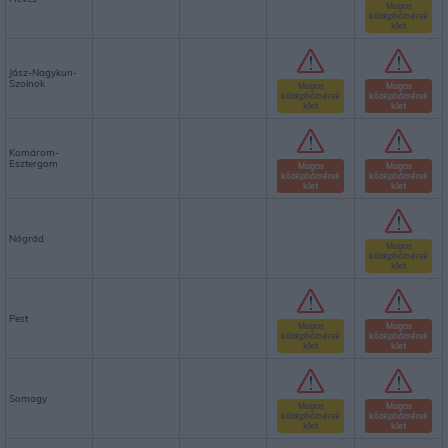
Magas
középhőmérsé
klet
Jász-Nagykun-
Szolnok
Magas
Magas
középhőmérsé
középhőmérsé
klet
klet
Komárom-
Esztergom
Magas
Magas
középhőmérsé
középhőmérsé
klet
klet
Nógrád
Magas
középhőmérsé
klet
Pest
Magas
Magas
középhőmérsé
középhőmérsé
klet
klet
Somogy
Magas
Magas
középhőmérsé
középhőmérsé
klet
klet