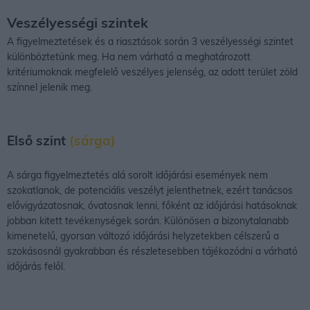
Veszélyességi szintek
A figyelmeztetések és a riasztások során 3 veszélyességi szintet
különböztetünk meg. Ha nem várható a meghatározott
kritériumoknak megfelelő veszélyes jelenség, az adott terület zöld
színnel jelenik meg.
Első szint
(sárga)
A sárga figyelmeztetés alá sorolt időjárási események nem
szokatlanok, de potenciális veszélyt jelenthetnek, ezért tanácsos
elővigyázatosnak, óvatosnak lenni, főként az időjárási hatásoknak
jobban kitett tevékenységek során. Különösen a bizonytalanabb
kimenetelű, gyorsan változó időjárási helyzetekben célszerű a
szokásosnál gyakrabban és részletesebben tájékozódni a várható
időjárás felől.