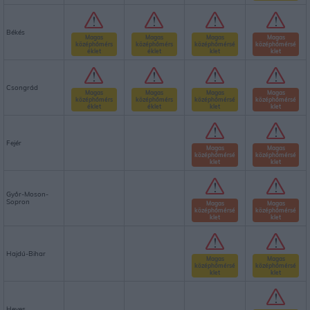
Békés
Magas
Magas
Magas
Magas
középhőmérs
középhőmérs
középhőmérsé
középhőmérsé
éklet
éklet
klet
klet
Csongrád
Magas
Magas
Magas
Magas
középhőmérs
középhőmérs
középhőmérsé
középhőmérsé
éklet
éklet
klet
klet
Fejér
Magas
Magas
középhőmérsé
középhőmérsé
klet
klet
Győr-Moson-
Sopron
Magas
Magas
középhőmérsé
középhőmérsé
klet
klet
Hajdú-Bihar
Magas
Magas
középhőmérsé
középhőmérsé
klet
klet
Heves