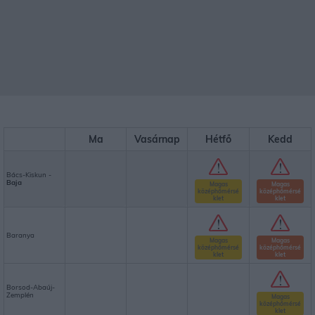
Ma
Vasárnap
Hétfő
Kedd
Bács-Kiskun -
Baja
Magas
Magas
középhőmérsé
középhőmérsé
klet
klet
Baranya
Magas
Magas
középhőmérsé
középhőmérsé
klet
klet
Borsod-Abaúj-
Zemplén
Magas
középhőmérsé
klet