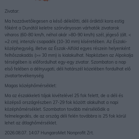
Zivatar:
Ma hozzávetőlegesen a késő délelőtti, déli óráktól kora estig
főként a Dunától keletre szórványosan várhatók zivatarok
viharos (60-80 km/h, néhol akár >80-90 km/h) szél, jégeső (ált. <
=2 cm), intenzív csapadék (10-30 mm) kíséretében. Az Északi-
középhegység, illetve az Észak-Alföld egyes részein helyenként
felhőszakadás (>= 30 mm) is kialakulhat. Napközben az Alpokalja
térségében is előfordulhat egy-egy zivatar. Szombaton a nap
első felében a délnyugati, déli határszél közelében fordulhat elő
zivatartevékenység.
Magas középhőmérséklet:
Ma az északkeleti tájak kivételével 25 fok felett, de a déli és
középső országrészben 27-29 fok között alakulhat a napi
középhőmérséklet. Szombaton tovább mérséklődik a
felmelegedés, de az ország déli felén továbbra is 25 fok körül
lehet az átlaghőmérséklet.
2026.08.07. 14:07 HungaroMet Nonprofit Zrt.