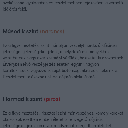
szokásosnál gyakrabban és részletesebben tájékozódni a várható
időjárás felől.
Második szint
(narancs)
Ez a figyelmeztetési szint már olyan veszélyt hordozó időjárási
jelenséget, jelenségeket jelent, amelyek káreseményekhez
vezethetnek, vagy akár személyi sérülést, balesetet is okozhatnak.
Érvényben lévő veszélyjelzés esetén legyünk nagyon
körültekintőek, vigyázzunk saját biztonságunkra és értékeinkre.
Részletesen tájékozódjunk az időjárás alakulásáról.
Harmadik szint
(piros)
Ez a figyelmeztetési, riasztási szint már veszélyes, komoly károkat
okozó, sok esetben emberi életet is fenyegető időjárási
jelenségeket jelez, amelyek rendszerint kiterjedt területeket