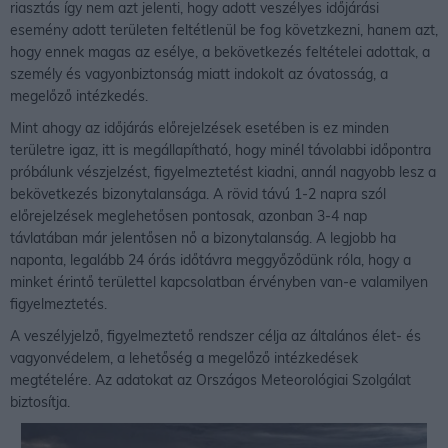
riasztás így nem azt jelenti, hogy adott veszélyes időjárási
esemény adott területen feltétlenül be fog követzkezni, hanem azt,
hogy ennek magas az esélye, a bekövetkezés feltételei adottak, a
személy és vagyonbiztonság miatt indokolt az óvatosság, a
megelőző intézkedés.
Mint ahogy az időjárás előrejelzések esetében is ez minden
területre igaz, itt is megállapítható, hogy minél távolabbi időpontra
próbálunk vészjelzést, figyelmeztetést kiadni, annál nagyobb lesz a
bekövetkezés bizonytalansága. A rövid távú 1-2 napra szól
előrejelzések meglehetősen pontosak, azonban 3-4 nap
távlatában már jelentősen nő a bizonytalanság. A legjobb ha
naponta, legalább 24 órás időtávra meggyőződünk róla, hogy a
minket érintő területtel kapcsolatban érvényben van-e valamilyen
figyelmeztetés.
A veszélyjelző, figyelmeztető rendszer célja az általános élet- és
vagyonvédelem, a lehetőség a megelőző intézkedések
megtételére. Az adatokat az Országos Meteorológiai Szolgálat
biztosítja.