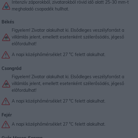
Intenzív záporokból, zivatarokból rövid idő alatt 25-30 mm-t
meghaladó csapadék hullhat.
Békés
Figyelem! Zivatar alakulhat ki. Elsődleges veszélyforrást a
villámlás jelent, emellett esetenként szélerősödés, jégeső
előfordulhat!
A napi középhőmérséklet 27 °C felett alakulhat.
Csongrád
Figyelem! Zivatar alakulhat ki. Elsődleges veszélyforrást a
villámlás jelent, emellett esetenként szélerősödés, jégeső
előfordulhat!
A napi középhőmérséklet 27 °C felett alakulhat.
Fejér
A napi középhőmérséklet 27 °C felett alakulhat.
Győr-Moson-Sopron