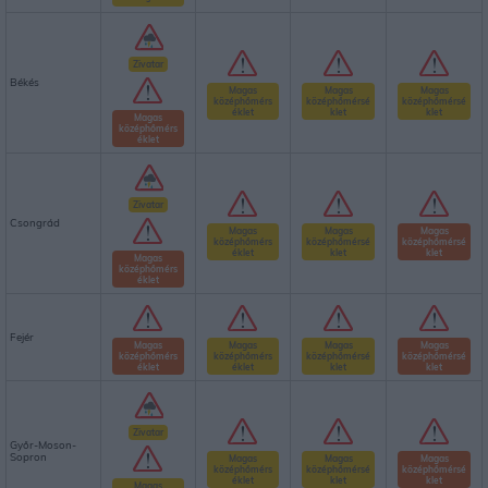
Zivatar
Békés
Magas
Magas
Magas
középhőmérs
középhőmérsé
középhőmérsé
éklet
klet
klet
Magas
középhőmérs
éklet
Zivatar
Csongrád
Magas
Magas
Magas
középhőmérs
középhőmérsé
középhőmérsé
éklet
klet
klet
Magas
középhőmérs
éklet
Fejér
Magas
Magas
Magas
Magas
középhőmérs
középhőmérs
középhőmérsé
középhőmérsé
éklet
éklet
klet
klet
Zivatar
Győr-Moson-
Sopron
Magas
Magas
Magas
középhőmérs
középhőmérsé
középhőmérsé
éklet
klet
klet
Magas