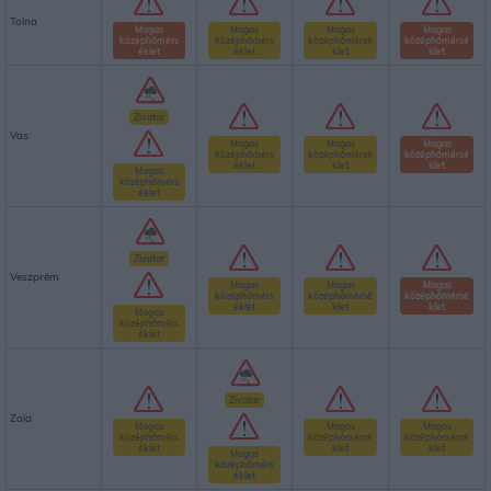
Tolna
Magas
Magas
Magas
Magas
középhőmérs
középhőmérs
középhőmérsé
középhőmérsé
éklet
éklet
klet
klet
Zivatar
Vas
Magas
Magas
Magas
középhőmérs
középhőmérsé
középhőmérsé
éklet
klet
klet
Magas
középhőmérs
éklet
Zivatar
Veszprém
Magas
Magas
Magas
középhőmérs
középhőmérsé
középhőmérsé
éklet
klet
klet
Magas
középhőmérs
éklet
Zivatar
Zala
Magas
Magas
Magas
középhőmérs
középhőmérsé
középhőmérsé
éklet
klet
klet
Magas
középhőmérs
éklet