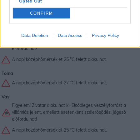
Opted Out
Somogy
A napi középhőmérséklet 27 °C felett alakulhat.
CONFIRM
Szabolcs-Szatmár-Bereg
Figyelem! Zivatar alakulhat ki. Elsődleges veszélyforrást a
Data Deletion
Data Access
Privacy Policy
villámlás jelent, emellett esetenként szélerősödés, jégeső
előfordulhat!
A napi középhőmérséklet 25 °C felett alakulhat.
Tolna
A napi középhőmérséklet 27 °C felett alakulhat.
Vas
Figyelem! Zivatar alakulhat ki. Elsődleges veszélyforrást a
villámlás jelent, emellett esetenként szélerősödés, jégeső
előfordulhat!
A napi középhőmérséklet 25 °C felett alakulhat.