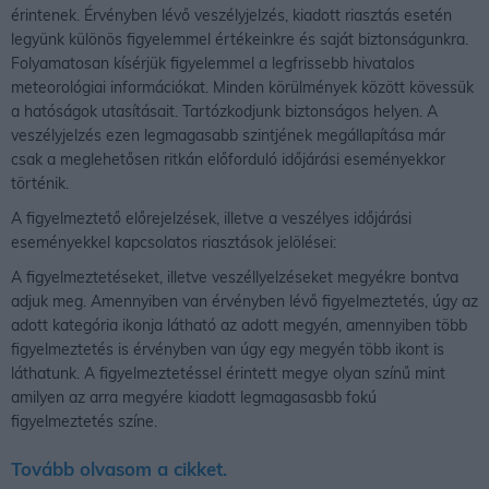
érintenek. Érvényben lévő veszélyjelzés, kiadott riasztás esetén
legyünk különös figyelemmel értékeinkre és saját biztonságunkra.
Folyamatosan kísérjük figyelemmel a legfrissebb hivatalos
meteorológiai információkat. Minden körülmények között kövessük
a hatóságok utasításait. Tartózkodjunk biztonságos helyen. A
veszélyjelzés ezen legmagasabb szintjének megállapítása már
csak a meglehetősen ritkán előforduló időjárási eseményekkor
történik.
A figyelmeztető előrejelzések, illetve a veszélyes időjárási
eseményekkel kapcsolatos riasztások jelölései:
A figyelmeztetéseket, illetve veszéllyelzéseket megyékre bontva
adjuk meg. Amennyiben van érvényben lévő figyelmeztetés, úgy az
adott kategória ikonja látható az adott megyén, amennyiben több
figyelmeztetés is érvényben van úgy egy megyén több ikont is
láthatunk. A figyelmeztetéssel érintett megye olyan színű mint
amilyen az arra megyére kiadott legmagasasbb fokú
figyelmeztetés színe.
Tovább olvasom a cikket.