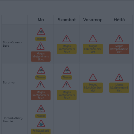
Ma
Szombat
Vasárnap
Hétfő
Zivatar
Bács-Kiskun -
Baja
Magas
Magas
Magas
középhőmérs
középhőmérsé
középhőmérsé
éklet
klet
klet
Magas
középhőmérs
éklet
Zivatar
Zivatar
Baranya
Magas
Magas
középhőmérsé
középhőmérsé
klet
klet
Magas
Magas
középhőmérs
középhőmérs
éklet
éklet
Zivatar
Borsod-Abaúj-
Zemplén
Felhőszakadá
s