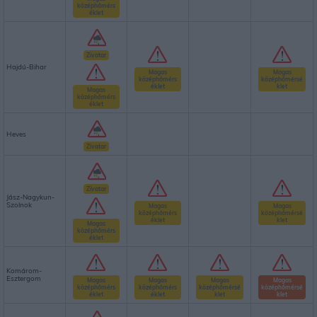
középhőmérs
éklet
Zivatar
Hajdú-Bihar
Magas
Magas
középhőmérs
középhőmérsé
éklet
klet
Magas
középhőmérs
éklet
Heves
Zivatar
Zivatar
Jász-Nagykun-
Szolnok
Magas
Magas
középhőmérs
középhőmérsé
éklet
klet
Magas
középhőmérs
éklet
Komárom-
Esztergom
Magas
Magas
Magas
Magas
középhőmérs
középhőmérs
középhőmérsé
középhőmérsé
éklet
éklet
klet
klet