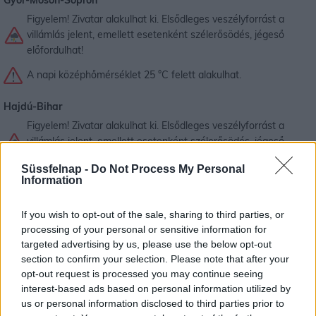
Figyelem! Zivatar alakulhat ki. Elsődleges veszélyforrást a
villámlás jelent, emellett esetenként szélerősödés, jégeső
előfordulhat!
A napi középhőmérséklet 25 °C felett alakulhat.
Hajdú-Bihar
Figyelem! Zivatar alakulhat ki. Elsődleges veszélyforrást a
villámlás jelent, emellett esetenként szélerősödés, jégeső
előfordulhat!
Süssfelnap -
Do Not Process My Personal
Information
A napi középhőmérséklet 25 °C felett alakulhat.
Heves
If you wish to opt-out of the sale, sharing to third parties, or
processing of your personal or sensitive information for
Figyelem! Zivatar alakulhat ki. Elsődleges veszélyforrást a
targeted advertising by us, please use the below opt-out
villámlás jelent, emellett esetenként szélerősödés, jégeső
section to confirm your selection. Please note that after your
előfordulhat!
opt-out request is processed you may continue seeing
interest-based ads based on personal information utilized by
Jász-Nagykun-Szolnok
us or personal information disclosed to third parties prior to
Figyelem! Zivatar alakulhat ki. Elsődleges veszélyforrást a