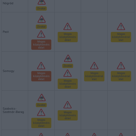
Nógrád
Zivatar
Zivatar
Pest
Magas
Magas
középhőmérs
középhőmérsé
éklet
klet
Magas
középhőmérs
éklet
Zivatar
Somogy
Magas
Magas
Magas
középhőmérs
középhőmérsé
középhőmérsé
éklet
klet
klet
Magas
középhőmérs
éklet
Zivatar
Szabolcs-
Szatmár-Bereg
Magas
középhőmérs
éklet
Magas
középhőmérs
éklet