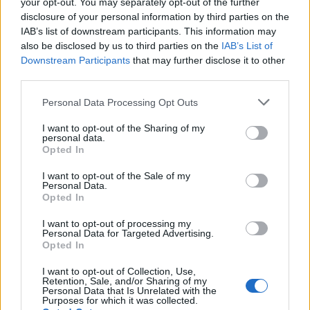
your opt-out. You may separately opt-out of the further
villámlás jelent, emellett esetenként szélerősödés, jégeső
disclosure of your personal information by third parties on the
előfordulhat!
IAB’s list of downstream participants. This information may
also be disclosed by us to third parties on the
IAB’s List of
A napi középhőmérséklet 25 °C felett alakulhat.
Downstream Participants
that may further disclose it to other
third parties.
Komárom-Esztergom
A napi középhőmérséklet 25 °C felett alakulhat.
Personal Data Processing Opt Outs
I want to opt-out of the Sharing of my
Nógrád
personal data.
Opted In
Figyelem! Zivatar alakulhat ki. Elsődleges veszélyforrást a
villámlás jelent, emellett esetenként szélerősödés, jégeső
I want to opt-out of the Sale of my
előfordulhat!
Personal Data.
Opted In
Pest
I want to opt-out of processing my
Figyelem! Zivatar alakulhat ki. Elsődleges veszélyforrást a
Personal Data for Targeted Advertising.
villámlás jelent, emellett esetenként szélerősödés, jégeső
Opted In
előfordulhat!
I want to opt-out of Collection, Use,
Retention, Sale, and/or Sharing of my
A napi középhőmérséklet 27 °C felett alakulhat.
Personal Data that Is Unrelated with the
Purposes for which it was collected.