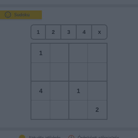
Sudoku
1
2
3
4
x
1
4
1
2
Aktuális időjárás
Óránkénti előrejelzés