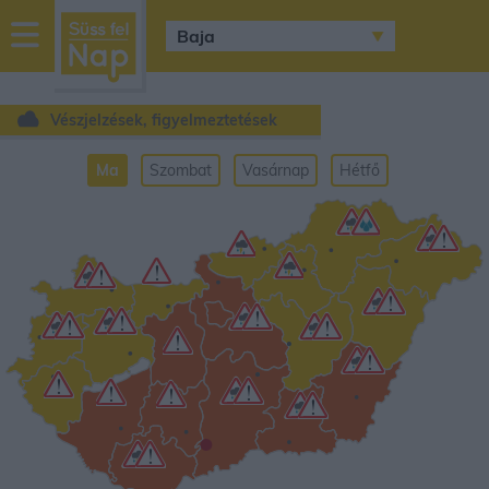
sussfelnap.hu
időjárás
Vészjelzések, figyelmeztetések
Ma
Szombat
Vasárnap
Hétfő
•