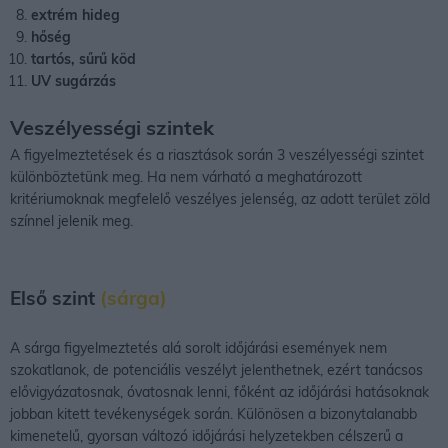
extrém hideg
hőség
tartós, sűrű köd
UV sugárzás
Veszélyességi szintek
A figyelmeztetések és a riasztások során 3 veszélyességi szintet
különböztetünk meg. Ha nem várható a meghatározott
kritériumoknak megfelelő veszélyes jelenség, az adott terület zöld
színnel jelenik meg.
Első szint
(sárga)
A sárga figyelmeztetés alá sorolt időjárási események nem
szokatlanok, de potenciális veszélyt jelenthetnek, ezért tanácsos
elővigyázatosnak, óvatosnak lenni, főként az időjárási hatásoknak
jobban kitett tevékenységek során. Különösen a bizonytalanabb
kimenetelű, gyorsan változó időjárási helyzetekben célszerű a