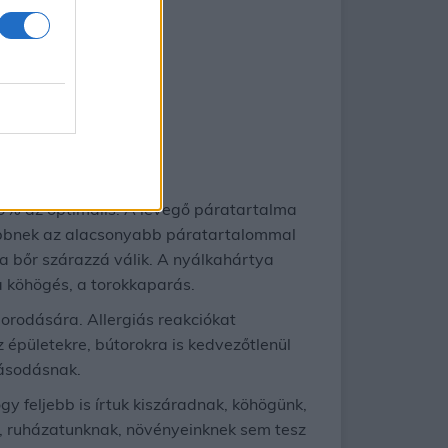
0% az optimális. A levegő páratartalma
ebbnek az alacsonyabb páratartalommal
a bőr szárazzá válik. A nyálkahártya
 a köhögés, a torokkaparás.
orodására. Allergiás reakciókat
épületekre, bútorokra is kedvezőtlenül
básodásnak.
y feljebb is írtuk kiszáradnak, köhögünk,
, ruházatunknak, növényeinknek sem tesz