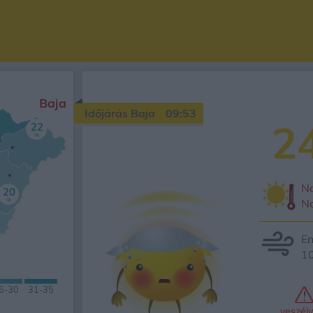
Baja
Időjárás Baja
09:53
2
22
%
Na
20
%
N
En
10
6
-30
31-
35
veszély