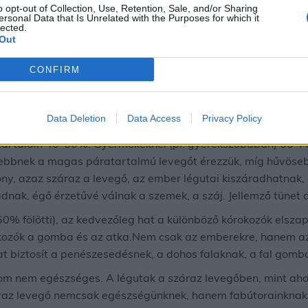
o opt-out of Collection, Use, Retention, Sale, and/or Sharing
ersonal Data that Is Unrelated with the Purposes for which it
lected.
Out
Páratartalom
CONFIRM
Data Deletion
Data Access
Privacy Policy
atartalom 40-60%. Gyermekeknél (pl. gyerekszobában) 60-7
gebbnek a magas páratartalmú levegőt érezzük, míg hűvös
y, azaz száraz a levegő, az ember légutai kiszáradhatnak, 
adnak, égő érzetűvé válnak a szemek, a száj. Jellemző tünet
% fölötti), az kedvezőleg hat a különböző kórokozók elszap
okozók a gomba és az atka.Nem csak az emberekre, hanem az 
 biztosít a penészesedésnek, a dohos falaknak, a fal gom
om nem egészséges. A légutak a száraz levegőben, mint ahog
áraz levegő nemcsak egészségünknek, hanem fabútorainknak