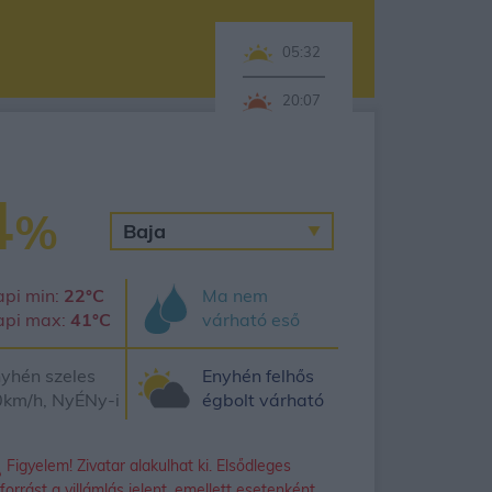
05:32
20:07
4
%
pi min:
22°C
Ma nem
api max:
41°C
várható eső
yhén szeles
Enyhén felhős
km/h, NyÉNy-i
égbolt várható
Figyelem! Zivatar alakulhat ki. Elsődleges
forrást a villámlás jelent, emellett esetenként