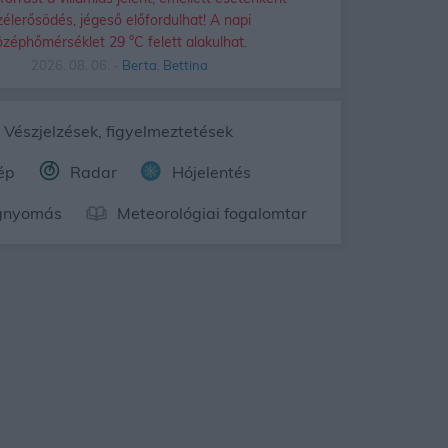
zélerősödés, jégeső előfordulhat! A napi
özéphőmérséklet 29 °C felett alakulhat.
2026. 08. 06. -
Berta
,
Bettina
Vészjelzések, figyelmeztetések
ép
Radar
Hójelentés
gnyomás
Meteorológiai fogalomtar