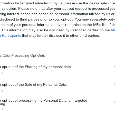
formation for targeted advertising by us, please use the below opt-out s
r selection. Please note that after your opt-out request is processed y
eing interest-based ads based on personal information utilized by us or
disclosed to third parties prior to your opt-out. You may separately opt-
losure of your personal information by third parties on the IAB’s list of
mat a fenti térképen és kiíráson láthatjuk, de ezen túl még 
. This information may also be disclosed by us to third parties on the
IA
Participants
that may further disclose it to other third parties.
íti a vizet, így vízgőz formájában a levegőbe kerül. Ha jobb
a légkör pára-kapacitása is növekszik. A páratartalom fogal
l Data Processing Opt Outs
egőben lévő vízpára mennyiségét mutatja (g/m3).
o opt-out of the Sharing of my personal data.
om,
ami a levegőben lévő vízpára arányát mutatja adott hőmé
In
o opt-out of the Sale of my Personal Data.
rrel
mérhetjük.
In
to opt-out of processing my Personal Data for Targeted
ing.
In