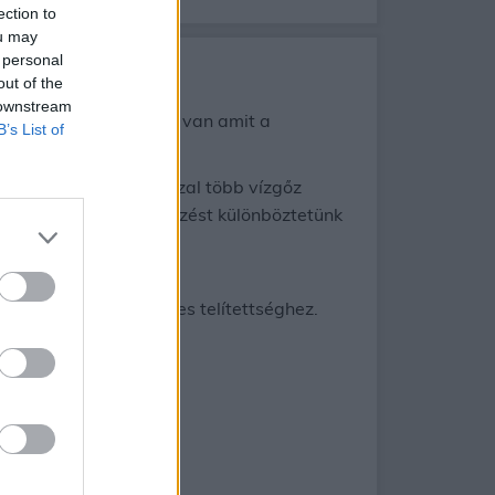
ection to
ou may
 personal
out of the
 downstream
rengeteg érdekes dolog van amit a
B’s List of
an melegszik a víz, azzal több vízgőz
om alatt kétféle kifejezést különböztetünk
rsékleten a lehetséges telítettséghez.