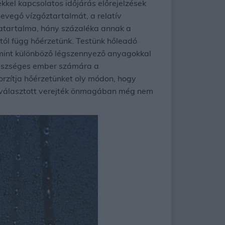
kkel kapcsolatos időjárás előrejelzések
levegő vízgőztartalmát, a relatív
áratartalma, hány százaléka annak a
tól függ hőérzetünk. Testünk hőleadó
amint különböző légszennyező anyagokkal
egészséges ember számára a
rzítja hőérzetünket oly módon, hogy
kiválasztott verejték önmagában még nem