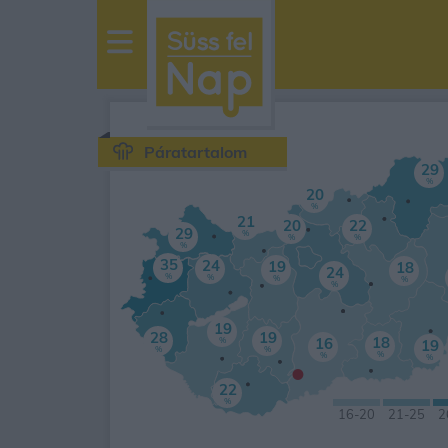
sussfelnap.hu
időjárás
Páratartalom
29
%
20
%
21
20
22
29
%
%
%
%
35
24
19
18
24
%
%
%
%
%
19
28
19
18
16
%
19
%
%
%
%
%
•
22
%
16
-20
21
-25
2