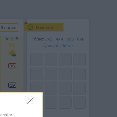
Memória
90
napos
Tábla:
3x3
4x4
5x5
6x6
Aug 15.
SZ
Új osztást kérek
36
19
sonal or