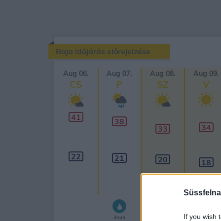
Baja időjárás előrejelzése
Aug 06.
Aug 07.
Aug 08.
Aug 09.
CS
P
SZ
V
41
38
34
33
22
21
20
18
Süssfelna
If you wish 
3mm