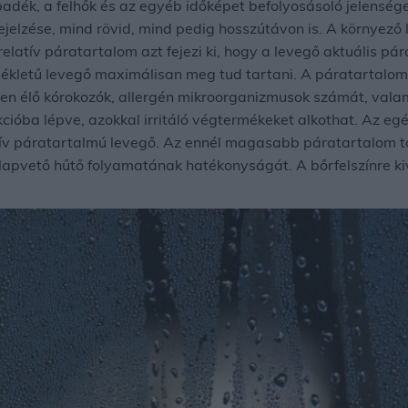
padék, a felhők és az egyéb időképet befolyosásoló jelensége
jelzése, mind rövid, mind pedig hosszútávon is. A környező 
elatív páratartalom azt fejezi ki, hogy a levegő aktuális p
ékletű levegő maximálisan meg tud tartani. A páratartalom
en élő kórokozók, allergén mikroorganizmusok számát, val
akcióba lépve, azokkal irritáló végtermékeket alkothat. Az 
ív páratartalmú levegő. Az ennél magasabb páratartalom to
alapvető hűtő folyamatának hatékonyságát. A bőrfelszínre 