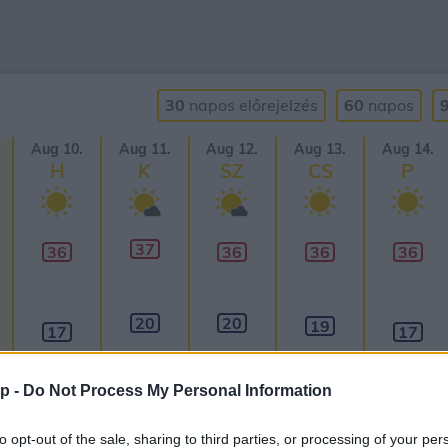
30
napos
előrejelzés
60
napos
Aug 10.
Aug 11.
Aug 12.
Aug 13.
Aug 14.
H
K
SZ
CS
P
37
36
36
36
36
20
20
19
17
17
p -
Do Not Process My Personal Information
to opt-out of the sale, sharing to third parties, or processing of your per