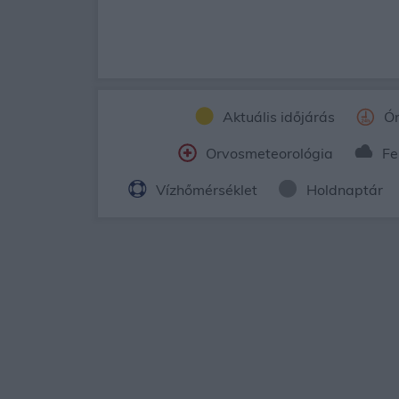
Aktuális időjárás
Ór
Orvosmeteorológia
Fe
Vízhőmérséklet
Holdnaptár