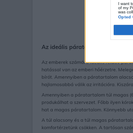
I want t
of my P
was col
Opted 
Az ideális páratartalom
Az emberek számára ideális relatív pár
hatással van az emberi hőérzetre. Mele
bírót. Amennyiben a páratartalom alacson
hajlamosabbá válik az irritációra. Kiszár
Amennyiben a páratartalom túl magas (60
produkálhat a szervezet. Főbb ilyen kór
hat a magas páratartalom. Könnyebb utat
A túl alacsony és a túl magas páratartal
komfortérzetünk csökken. A tartósan sz