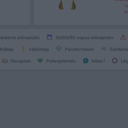
s
k
ánkénti előrejelzés
30/60/90 napos előrejelzés
lhőkép
Hőtérkép
Páratartalom
Széltérk
Receptek
Pollenjelentés
Mikor?
Lé