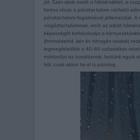
jót. Ezen okok miatt a hőmérséklet, a csa
fontos része a páratartalom várható előre
páratartalom fogalmával jellemezzük. A r
vízgőztartalomnak, amit az adott hőmérs
képességét befolyásolja a környezetünkb
(formaldehid, kén és nitrogén oxidok) re
legmegfelelőbb a 40-60 százalékos relat
módosítja az izzadásnak, testünk egyik 
hűt, csak akkor ha el is párolog.