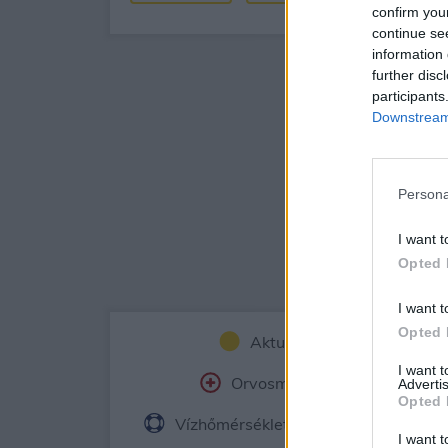
confirm you
continue se
information 
further disc
participants
Downstream 
Persona
I want t
Opted 
I want t
Opted 
Aktuális időjárás
Ór
I want 
Orvosmeteorológia
Fe
Advertis
Opted 
Vízhőmérséklet
Holdnaptár
I want t