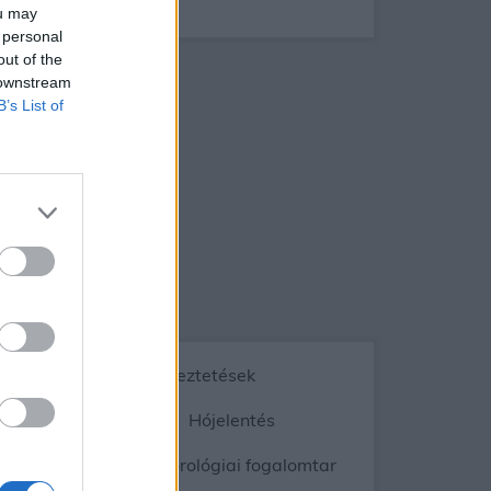
ou may
 personal
out of the
 downstream
B’s List of
Vészjelzések, figyelmeztetések
ép
Radar
Hójelentés
gnyomás
Meteorológiai fogalomtar