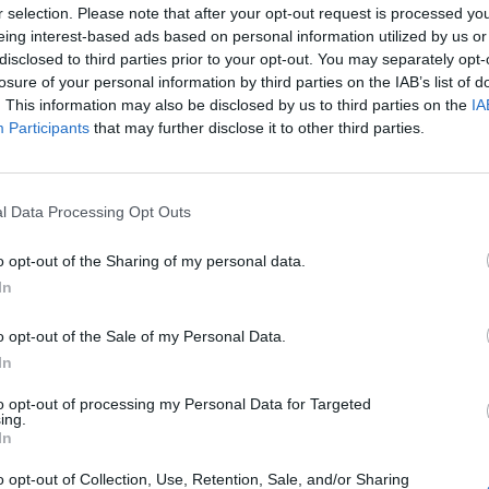
r selection. Please note that after your opt-out request is processed y
eing interest-based ads based on personal information utilized by us or
disclosed to third parties prior to your opt-out. You may separately opt-
losure of your personal information by third parties on the IAB’s list of
. This information may also be disclosed by us to third parties on the
IA
Participants
that may further disclose it to other third parties.
l Data Processing Opt Outs
o opt-out of the Sharing of my personal data.
In
o opt-out of the Sale of my Personal Data.
In
ánkénti előrejelzés
30/60/90 napos előrejelzés
to opt-out of processing my Personal Data for Targeted
lhőkép
Hőtérkép
Páratartalom
Széltérk
ing.
In
Receptek
Pollenjelentés
Mikor?
Lé
o opt-out of Collection, Use, Retention, Sale, and/or Sharing