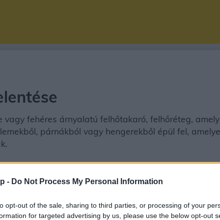
elentése
 vagy fehéres árnyalatú felhőtakaró, felhőréteg, ame
elemekből, párnákból vagy hengerekből épül fel, amely
k.
p -
Do Not Process My Personal Information
to opt-out of the sale, sharing to third parties, or processing of your per
Mezopauza
Ciklonális nyomási mező
Újh
formation for targeted advertising by us, please use the below opt-out s