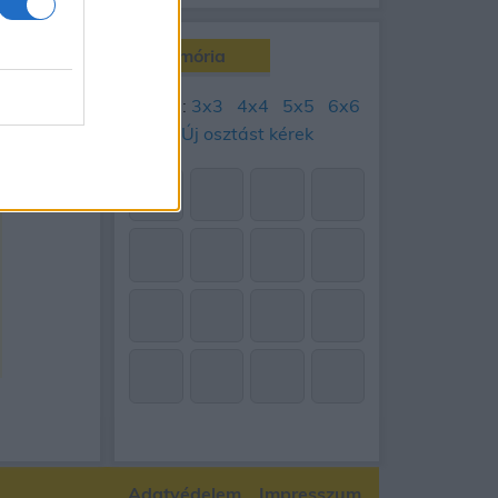
Memória
90
napos
Tábla:
3x3
4x4
5x5
6x6
Új osztást kérek
Adatvédelem
Impresszum