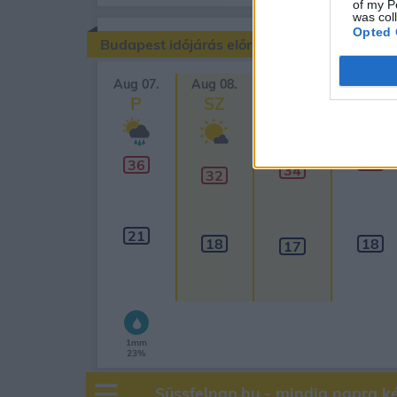
of my P
was col
Opted 
Budapest időjárás előrejelzése
Aug 07.
Aug 08.
Aug 09.
Aug 10.
P
SZ
V
H
37
36
34
32
21
18
18
17
1mm
23%
Süssfelnap.hu - mindig napra k