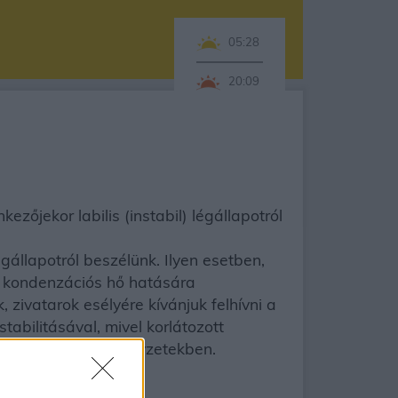
05:28
20:09
zőjekor labilis (instabil) légállapotról
állapotról beszélünk. Ilyen esetben,
ó kondenzációs hő hatására
 zivatarok esélyére kívánjuk felhívni a
tabilitásával, mivel korlátozott
iós, hidegpárnáshelyzetekben.