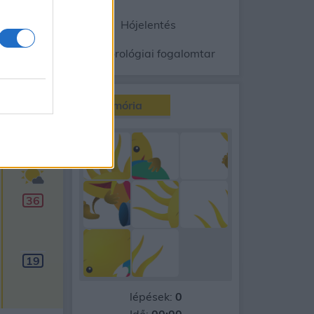
ép
Radar
Hójelentés
gnyomás
Meteorológiai fogalomtar
Memória
90
napos
Aug 16.
V
36
19
lépések:
0
Idő:
00:00