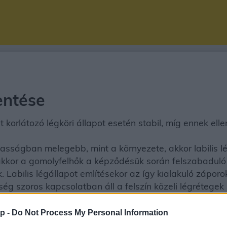
lentése
orlátozó légköri állapot esetén stabil, míg ennek ellenke
ságban melegebb, mint a környezete, akkor labilis lég
 akkor a gomolyfelhők a képződésük során felszabadul
Labilis légállapot említésekor az így kialakuló záporok,
ség szoros kapcsolatban áll a felszín közeli légrétegek s
k a légszennyező anyagok, különösen igaz ez azinverz
p -
Do Not Process My Personal Information