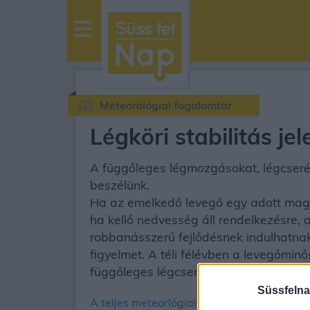
sussfelnap.hu
időjárás
Meteorológiai fogalomtar
Légköri stabilitás je
A függőleges légmozgásokat, légcserét k
beszélünk.
Ha az emelkedő levegő egy adott magas
ha kellő nedvesség áll rendelkezésre,
robbanásszerű fejlődésnek indulhatnak. 
figyelmet. A téli félévben a levegőminő
függőleges légcsere esetén feldúsulna
Süssfelna
A teljes meteorlógiai fogalomtár