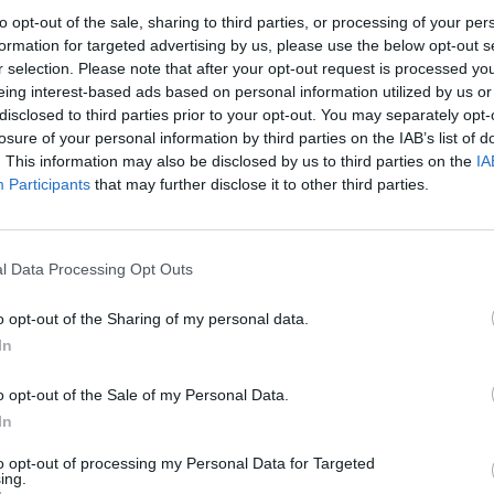
to opt-out of the sale, sharing to third parties, or processing of your per
formation for targeted advertising by us, please use the below opt-out s
r selection. Please note that after your opt-out request is processed y
 felhős
Frontális emelés
Meleg nedves száll
eing interest-based ads based on personal information utilized by us or
disclosed to third parties prior to your opt-out. You may separately opt-
losure of your personal information by third parties on the IAB’s list of
. This information may also be disclosed by us to third parties on the
IA
Participants
that may further disclose it to other third parties.
l Data Processing Opt Outs
o opt-out of the Sharing of my personal data.
In
o opt-out of the Sale of my Personal Data.
In
to opt-out of processing my Personal Data for Targeted
ing.
ánkénti előrejelzés
30/60/90 napos előrejelzés