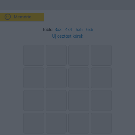
Memória
Tábla:
3x3
4x4
5x5
6x6
Új osztást kérek