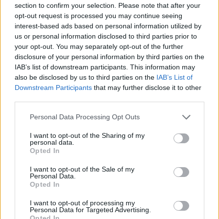
section to confirm your selection. Please note that after your
Aktuális időjárás
Óránkénti előrejelzés
opt-out request is processed you may continue seeing
interest-based ads based on personal information utilized by
30/60/90 napos előrejelzés
us or personal information disclosed to third parties prior to
your opt-out. You may separately opt-out of the further
Vészjelzések, figyelmeztetések
Orvosmeteorológia
disclosure of your personal information by third parties on the
IAB’s list of downstream participants. This information may
Felhőkép
Hőtérkép
Páratartalom
also be disclosed by us to third parties on the
IAB’s List of
Downstream Participants
that may further disclose it to other
Széltérkép
Radar
Hójelentés
third parties.
Vízhőmérséklet
Holdnaptár
Receptek
Personal Data Processing Opt Outs
Pollenjelentés
Mikor?
Légnyomás
I want to opt-out of the Sharing of my
personal data.
Meteorológiai fogalomtar
Opted In
I want to opt-out of the Sale of my
Personal Data.
Budapest időjárás előrejelzése
30
napos
Opted In
I want to opt-out of processing my
Aug 08.
Aug 09.
Aug 10.
Aug 11.
Aug 12.
Aug 13.
Au
Personal Data for Targeted Advertising.
SZ
V
H
K
SZ
CS
Opted In