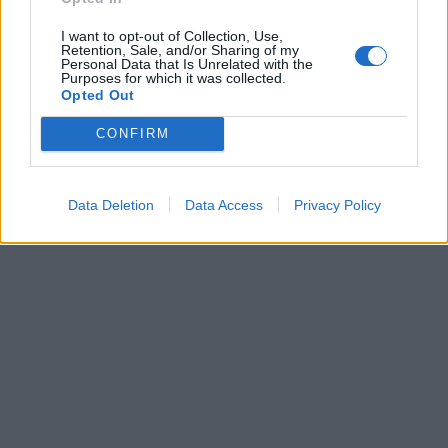
I want to opt-out of Collection, Use,
Retention, Sale, and/or Sharing of my
Personal Data that Is Unrelated with the
31
30
37
36
32
31
Purposes for which it was collected.
21
20
17
21
19
16
Opted Out
CONFIRM
Data Deletion
Data Access
Privacy Policy