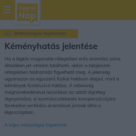
sussfelnap.hu
időjárás
Meteorológiai fogalomtar
Kéményhatás jelentése
Ha a légkör magasabb rétegeiben erős áramlási zóna,
általában jet-stream található, akkor a talajközeli
rétegekben feláramlás figyelhető meg. A jelenség
ugyanazon az egyszerű fizikai hatáson alapul, mint a
kémények füstelszívó hatása. A sebesség
megnövekedésével lecsökken az adott légréteg
légnyomása, a nyomáscsökkenés kompenzációjára
törekedve vertikális áramlások jönnek létre a
légoszlopban.
A teljes meteorlógiai fogalomtár