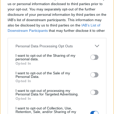
us or personal information disclosed to third parties prior to
30/60/90 napos előrejelzés
your opt-out. You may separately opt-out of the further
disclosure of your personal information by third parties on the
Vészjelzések, figyelmeztetések
Orvosmeteorológia
IAB’s list of downstream participants. This information may
also be disclosed by us to third parties on the
IAB’s List of
Felhőkép
Hőtérkép
Páratartalom
Downstream Participants
that may further disclose it to other
Széltérkép
Radar
Hójelentés
third parties.
Vízhőmérséklet
Holdnaptár
Receptek
Personal Data Processing Opt Outs
I want to opt-out of the Sharing of my
Pollenjelentés
Mikor?
Légnyomás
personal data.
Opted In
Meteorológiai fogalomtar
I want to opt-out of the Sale of my
Personal Data.
Opted In
Budapest időjárás előrejelzése
30
napos
I want to opt-out of processing my
Personal Data for Targeted Advertising.
Aug 07.
Aug 08.
Aug 09.
Aug 10.
Aug 11.
Aug 12.
Au
Opted In
P
SZ
V
H
K
SZ
I want to opt-out of Collection, Use,
Retention, Sale, and/or Sharing of my