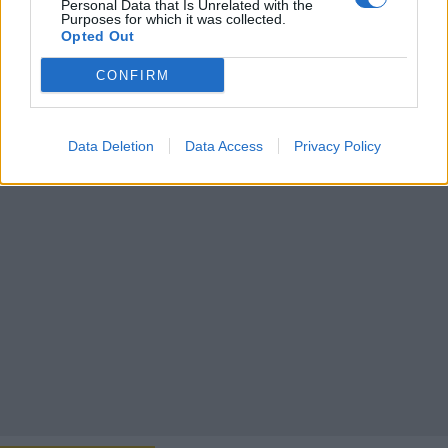
Personal Data that Is Unrelated with the
Purposes for which it was collected.
35
33
33
37
36
34
Opted Out
23
21
17
18
21
19
CONFIRM
Data Deletion
Data Access
Privacy Policy