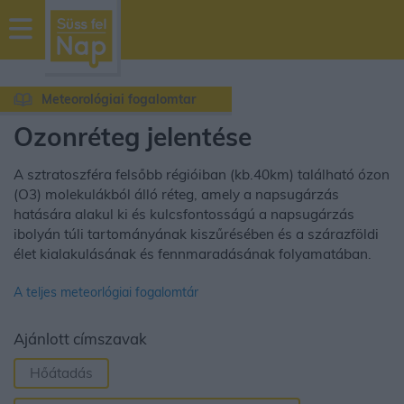
sussfelnap.hu
időjárás
Meteorológiai fogalomtar
Ózonréteg jelentése
A sztratoszféra felsőbb régióiban (kb.40km) található ózon
(O3) molekulákból álló réteg, amely a napsugárzás
hatására alakul ki és kulcsfontosságú a napsugárzás
ibolyán túli tartományának kiszűrésében és a szárazföldi
élet kialakulásának és fennmaradásának folyamatában.
A teljes meteorlógiai fogalomtár
Ajánlott címszavak
Hőátadás