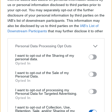
us or personal information disclosed to third parties prior to
Felhőkép
Hőtérkép
Páratartalom
your opt-out. You may separately opt-out of the further
disclosure of your personal information by third parties on the
Széltérkép
Radar
Hójelentés
IAB’s list of downstream participants. This information may
also be disclosed by us to third parties on the
IAB’s List of
Vízhőmérséklet
Holdnaptár
Receptek
Downstream Participants
that may further disclose it to other
third parties.
Pollenjelentés
Mikor?
Légnyomás
Personal Data Processing Opt Outs
Meteorológiai fogalomtar
I want to opt-out of the Sharing of my
personal data.
Opted In
Budapest időjárás előrejelzése
30
napos
I want to opt-out of the Sale of my
Personal Data.
Aug 07.
Aug 08.
Aug 09.
Aug 10.
Aug 11.
Aug 12.
Au
Opted In
P
SZ
V
H
K
SZ
I want to opt-out of processing my
Personal Data for Targeted Advertising.
Opted In
35
33
33
37
36
34
I want to opt-out of Collection, Use,
23
21
17
18
21
19
Retention, Sale, and/or Sharing of my