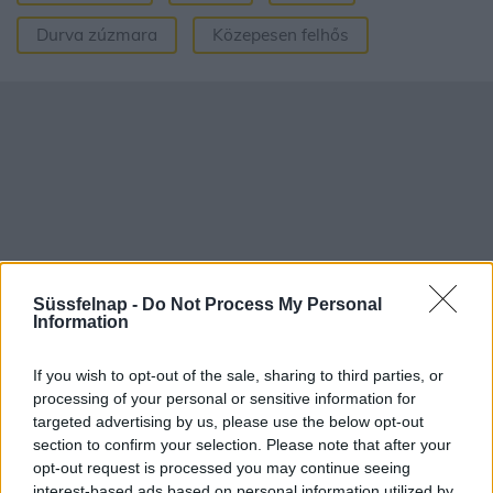
Durva zúzmara
Közepesen felhős
Süssfelnap -
Do Not Process My Personal
Information
If you wish to opt-out of the sale, sharing to third parties, or
processing of your personal or sensitive information for
Aktuális időjárás
Óránkénti előrejelzés
targeted advertising by us, please use the below opt-out
section to confirm your selection. Please note that after your
30/60/90 napos előrejelzés
opt-out request is processed you may continue seeing
Vészjelzések, figyelmeztetések
Orvosmeteorológia
interest-based ads based on personal information utilized by