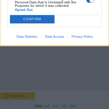
Personal Data that Is Unrelated with the
Purposes for which it was collected.
1mm
Opted Out
20%
CONFIRM
Data Deletion
Data Access
Privacy Policy
Memória
Tábla:
3x3
4x4
5x5
6x6