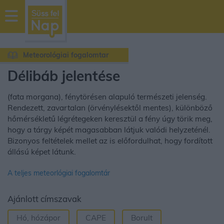
sussfelnap.hu
időjárás
Meteorológiai fogalomtar
Délibáb jelentése
(fata morgana), fénytörésen alapuló természeti jelenség.
Rendezett, zavartalan (örvénylésektől mentes), különböző
hőmérsékletű légrétegeken keresztül a fény úgy törik meg,
hogy a tárgy képét magasabban látjuk valódi helyzeténél.
Bizonyos feltételek mellet az is előfordulhat, hogy fordított
állású képet látunk.
A teljes meteorlógiai fogalomtár
Ajánlott címszavak
Hó, hózápor
CAPE
Borult