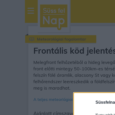
sussfelnap.hu
időjárás
Meteorológiai fogalomtar
Frontális köd jelenté
Melegfront felhőzetéből a hideg levegő
front előtti mintegy 50-100km-es térsé
felszín fölé áramlik, alacsony St vagy 
felhőrendszer leereszkedik a földfels
meg is maradhat.
A teljes meteorlógiai fogalomtár
Süssfelna
Ajánlott címszavak
If you wish 