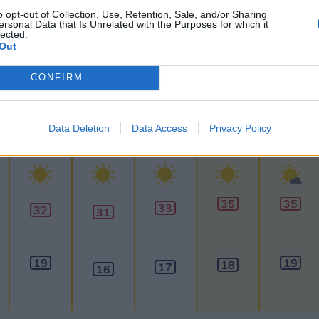
o opt-out of Collection, Use, Retention, Sale, and/or Sharing
lhőkép
Hőtérkép
Páratartalom
Széltérk
ersonal Data that Is Unrelated with the Purposes for which it
lected.
Out
Receptek
Pollenjelentés
Mikor?
Lé
CONFIRM
30
napos
előrejelzés
60
napos
Data Deletion
Data Access
Privacy Policy
Aug 12.
Aug 13.
Aug 14.
Aug 15.
Aug 16.
SZ
CS
P
SZ
V
35
35
33
32
31
19
19
18
17
16