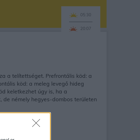
05:30
20:07
a telítettséget. Prefrontális köd: a
ontális köd: a meleg levegő hideg
öd keletkezhet úgy is, ha a
ik, de némely hegyes-dombos területen
sonal or