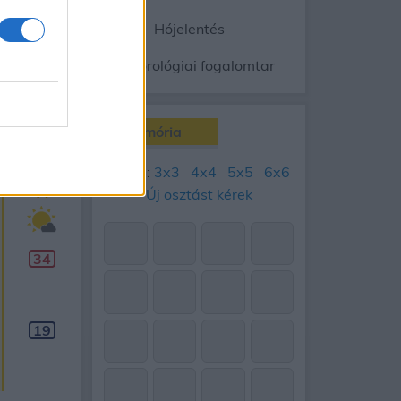
ép
Radar
Hójelentés
gnyomás
Meteorológiai fogalomtar
Memória
90
napos
Tábla:
3x3
4x4
5x5
6x6
Aug 17.
H
Új osztást kérek
34
19