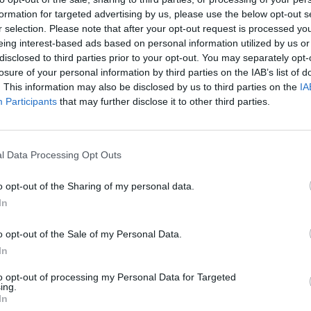
formation for targeted advertising by us, please use the below opt-out s
rrocumulus (Cc)
Újhold
Aperiodikus légnyom
r selection. Please note that after your opt-out request is processed y
eing interest-based ads based on personal information utilized by us or
disclosed to third parties prior to your opt-out. You may separately opt-
losure of your personal information by third parties on the IAB’s list of
. This information may also be disclosed by us to third parties on the
IA
Participants
that may further disclose it to other third parties.
l Data Processing Opt Outs
o opt-out of the Sharing of my personal data.
In
o opt-out of the Sale of my Personal Data.
In
to opt-out of processing my Personal Data for Targeted
ing.
In
ánkénti előrejelzés
30/60/90 napos előrejelzés