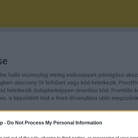
se
be hulló viszonylag meleg esőcseppek párolgása okozza 
gben alacsony St felhőzet vagy köd keletkezik. Posztfr
köd keletkezik (tulajdonképpen áramlási köd. Frontális k
zínre, a képződött köd a front átvonulása után megszűn
p -
Do Not Process My Personal Information
to opt-out of the sale, sharing to third parties, or processing of your per