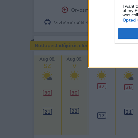
I want t
Orvosmeteorológia
Fe
of my P
was col
Opted 
Vízhőmérséklet
Holdnaptár
Budapest időjárás előrejelzése
Aug 08.
Aug 09.
Aug 10.
Aug 11.
SZ
V
H
K
37
36
30
30
22
21
21
17