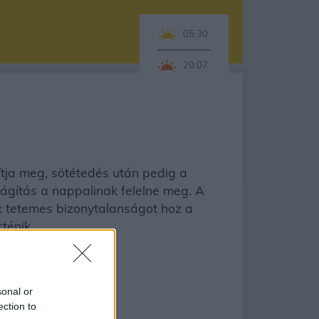
05:30
20:07
ítja meg, sötétedés után pedig a
lágítás a nappalinak felelne meg. A
ak tetemes bizonytalanságot hoz a
ténik.
sonal or
ection to