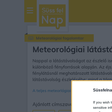
sussfelnap.hu
időjárás
Meteorológiai fogalomtar
Meteorológiai látást
Nappal a látástávolságot az észlelő is
különböző fényforrások alapján. Az éjs
fénylátásnál meghatározott látástávols
látástávolság észlelésébe: mind a tárg
A teljes meteorlógiai fogalomtár
Süssfelna
If you wish 
Ajánlott címszavak
sensitive in