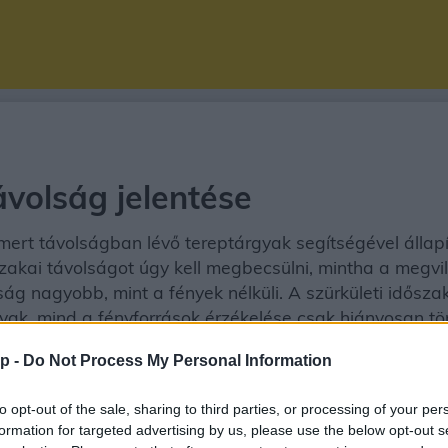
ávolság jelentése
mert távolságban lévő tereptárgyak segítségével állap
zakai távolságot úgy kell megbecsülni, mintha a megvi
ág nagyobb, mint a fények nélküli. A szürkületi idősz
yak, mind a fényforrások érzékelése csak hiányosan tör
p -
Do Not Process My Personal Information
to opt-out of the sale, sharing to third parties, or processing of your per
formation for targeted advertising by us, please use the below opt-out s