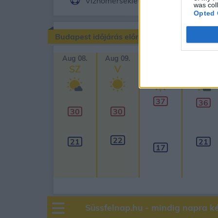
Vízhőmérséklet
Holdnaptár
was col
Opted 
Budapest időjárás előrejelzése
Aug 08.
Aug 09.
Aug 10.
Aug 11.
SZ
V
H
K
37
36
30
30
22
21
21
17
Süssfelnap.hu - mindig napra k