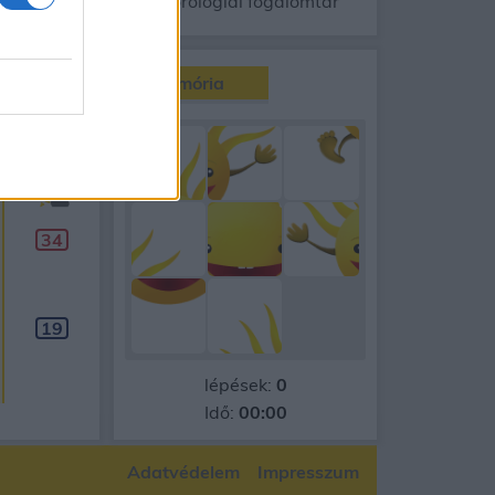
gnyomás
Meteorológiai fogalomtar
Memória
90
napos
Aug 17.
H
34
19
lépések:
0
Idő:
00:00
Adatvédelem
Impresszum