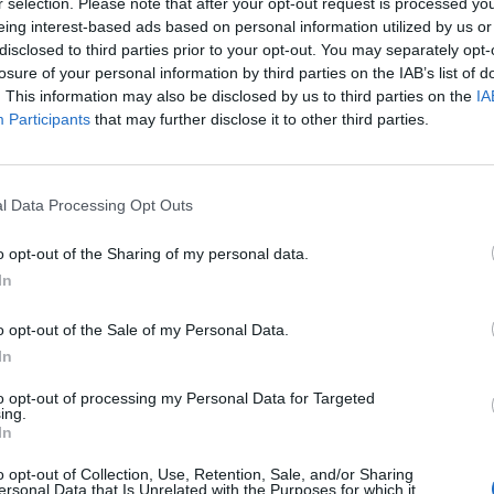
r selection. Please note that after your opt-out request is processed y
padékok
Sirokkó - helyi szél
Radiációs mini
eing interest-based ads based on personal information utilized by us or
disclosed to third parties prior to your opt-out. You may separately opt-
losure of your personal information by third parties on the IAB’s list of
. This information may also be disclosed by us to third parties on the
IA
Participants
that may further disclose it to other third parties.
l Data Processing Opt Outs
o opt-out of the Sharing of my personal data.
In
o opt-out of the Sale of my Personal Data.
In
to opt-out of processing my Personal Data for Targeted
ánkénti előrejelzés
30/60/90 napos előrejelzés
ing.
In
lhőkép
Hőtérkép
Páratartalom
Széltérk
o opt-out of Collection, Use, Retention, Sale, and/or Sharing
ersonal Data that Is Unrelated with the Purposes for which it