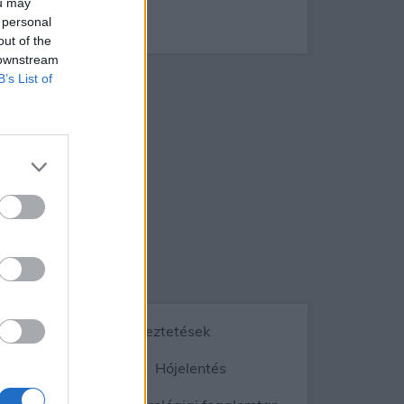
ou may
mum
 personal
out of the
 downstream
B’s List of
Vészjelzések, figyelmeztetések
ép
Radar
Hójelentés