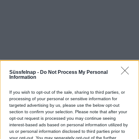
Süssfelnap -
Do Not Process My Personal
Information
Aktuális időjárás
Óránkénti előrejelzés
If you wish to opt-out of the sale, sharing to third parties, or
processing of your personal or sensitive information for
30/60/90 napos előrejelzés
targeted advertising by us, please use the below opt-out
Vészjelzések, figyelmeztetések
Orvosmeteorológia
section to confirm your selection. Please note that after your
opt-out request is processed you may continue seeing
Felhőkép
Hőtérkép
Páratartalom
interest-based ads based on personal information utilized by
us or personal information disclosed to third parties prior to
Széltérkép
Radar
Hójelentés
your opt-out. You may separately opt-out of the further