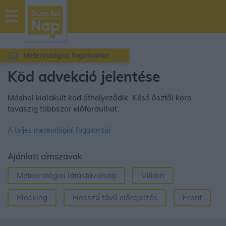
sussfelnap.hu
időjárás
Meteorológiai fogalomtar
Köd advekció jelentése
Máshol kialakult köd áthelyeződik. Késő ősztől kora
tavaszig többször előfordulhat.
A teljes meteorlógiai fogalomtár
Ajánlott címszavak
Meteorológiai látástávolság
Villám
Blocking
Hosszú távú előrejelzés
Front