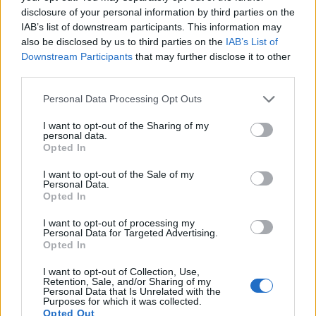
disclosure of your personal information by third parties on the
Vízhőmérséklet
Holdnaptár
Receptek
IAB’s list of downstream participants. This information may
also be disclosed by us to third parties on the
IAB’s List of
Pollenjelentés
Mikor?
Légnyomás
Downstream Participants
that may further disclose it to other
third parties.
Meteorológiai fogalomtar
Personal Data Processing Opt Outs
Budapest időjárás előrejelzése
30
napos
I want to opt-out of the Sharing of my
personal data.
Opted In
Aug 08.
Aug 09.
Aug 10.
Aug 11.
Aug 12.
Aug 13.
Au
SZ
V
H
K
SZ
CS
I want to opt-out of the Sale of my
Personal Data.
Opted In
I want to opt-out of processing my
31
30
37
36
32
31
Personal Data for Targeted Advertising.
21
20
17
21
19
16
Opted In
I want to opt-out of Collection, Use,
Retention, Sale, and/or Sharing of my
Personal Data that Is Unrelated with the
Purposes for which it was collected.
Opted Out