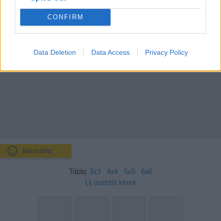
CONFIRM
Data Deletion
Data Access
Privacy Policy
Memória
Tábla:
3x3
4x4
5x5
6x6
Új osztást kérek