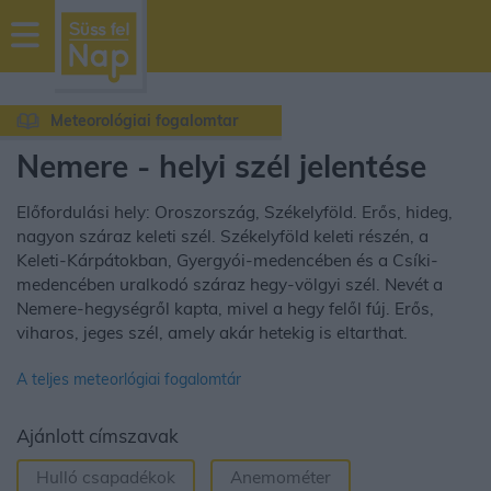
sussfelnap.hu
időjárás
Meteorológiai fogalomtar
Nemere - helyi szél jelentése
Előfordulási hely: Oroszország, Székelyföld. Erős, hideg,
nagyon száraz keleti szél. Székelyföld keleti részén, a
Keleti-Kárpátokban, Gyergyói-medencében és a Csíki-
medencében uralkodó száraz hegy-völgyi szél. Nevét a
Nemere-hegységről kapta, mivel a hegy felől fúj. Erős,
viharos, jeges szél, amely akár hetekig is eltarthat.
A teljes meteorlógiai fogalomtár
Ajánlott címszavak
Hulló csapadékok
Anemométer