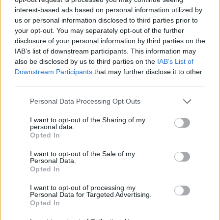
30/60/90 napos előrejelzés
interest-based ads based on personal information utilized by
us or personal information disclosed to third parties prior to
Vészjelzések, figyelmeztetések
Orvosmeteorológia
your opt-out. You may separately opt-out of the further
Felhőkép
Hőtérkép
Páratartalom
disclosure of your personal information by third parties on the
IAB’s list of downstream participants. This information may
Széltérkép
Radar
Hójelentés
also be disclosed by us to third parties on the
IAB’s List of
Downstream Participants
that may further disclose it to other
Vízhőmérséklet
Holdnaptár
Receptek
third parties.
Pollenjelentés
Mikor?
Légnyomás
Personal Data Processing Opt Outs
Meteorológiai fogalomtar
I want to opt-out of the Sharing of my
personal data.
Opted In
Budapest időjárás előrejelzése
30
napos
I want to opt-out of the Sale of my
Personal Data.
Opted In
Aug 07.
Aug 08.
Aug 09.
Aug 10.
Aug 11.
Aug 12.
Au
P
SZ
V
H
K
SZ
I want to opt-out of processing my
Personal Data for Targeted Advertising.
Opted In