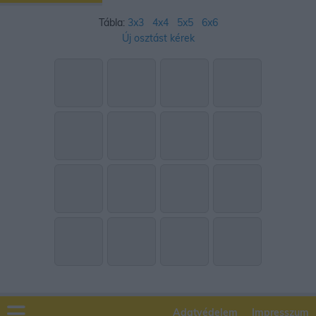
Tábla:
3x3
4x4
5x5
6x6
Új osztást kérek
Adatvédelem
Impresszum