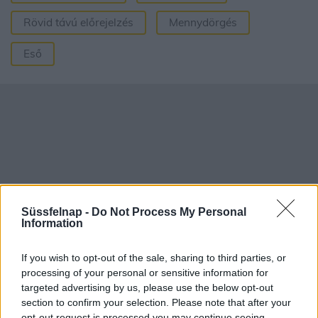
Rövid távú előrejelzés
Mennydörgés
Eső
Süssfelnap -
Do Not Process My Personal
Information
If you wish to opt-out of the sale, sharing to third parties, or
processing of your personal or sensitive information for
targeted advertising by us, please use the below opt-out
Aktuális időjárás
Óránkénti előrejelzés
section to confirm your selection. Please note that after your
opt-out request is processed you may continue seeing