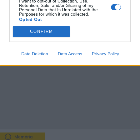
35
33
33
37
36
34
I want to opt-out of Collection, Use,
Retention, Sale, and/or Sharing of my
23
21
17
18
21
19
Personal Data that Is Unrelated with the
Purposes for which it was collected.
Opted Out
1mm
20%
CONFIRM
Data Deletion
Data Access
Privacy Policy
Memória