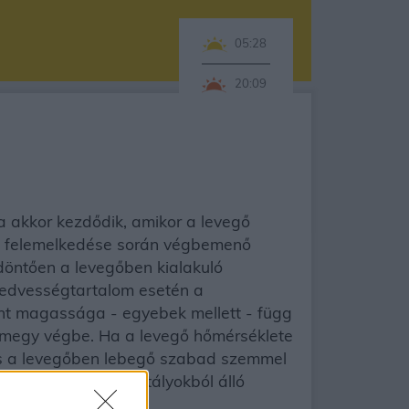
05:28
20:09
a akkor kezdődik, amikor a levegő
egő felemelkedése során végbemenő
t döntően a levegőben kialakuló
nedvességtartalom esetén a
int magassága - egyebek mellett - függ
 megy végbe. Ha a levegő hőmérséklete
dás a levegőben lebegő szabad szemmel
pekből vagy jégkristályokból álló