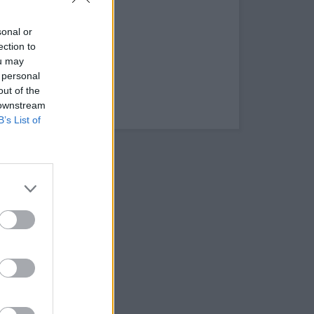
sonal or
ection to
ou may
 personal
out of the
Hózápor
 downstream
B’s List of