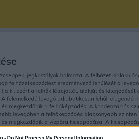
tése
cseppek, jégkristályok halmaza. A felhőzet kialakulás
A levegő felhőzetképződést eredményező lehűlését a lev
a ki, ezért a felhők létrejöttét, alakját és kiterjedésé
. A felemelkedő levegő adiabatikusan lehűl, elegendő 
ik és megkezdődik a felhőképződés. A kondenzációs sz
esebb levegőben a felhőképződés alacsonyabb szinten
álik és megkezdődik a vízpára kicsapódása. A kicsapó
ondenzációs magokon) történik. Az így létrejövő vízcsep
p -
Do Not Process My Personal Information