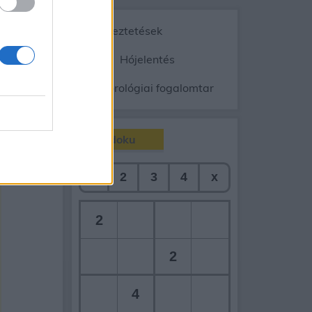
Vészjelzések, figyelmeztetések
ép
Radar
Hójelentés
gnyomás
Meteorológiai fogalomtar
Sudoku
90
napos
1
2
3
4
x
2
2
4