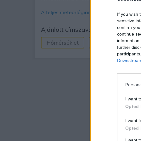
A teljes meteorlógiai fogalomtár
If you wish 
sensitive in
confirm you
Ajánlott címszavak
continue se
information 
Hőmérséklet
Erősen felhős
further disc
participants
Downstream 
Persona
I want t
Opted 
I want t
Opted 
I want 