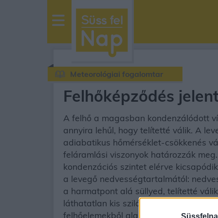
sussfelnap.hu
időjárás
Meteorológiai fogalomtar
Felhőképződés jelen
A felhő a magasban kondenzálódott víz
annyira lehűl, hogy telítetté válik. 
adiabatikus hőmérséklet-csökkenés váltj
feláramlási viszonyok határozzák meg
kondenzációs szintet elérve kicsapód
a levegő nedvességtartalmától: nedv
a harmatpont alá süllyed, telítetté v
láthatatlan kis szilárd részecskéken (k
felhőelemekből alakulnak ki a felhők.
Süssfelna