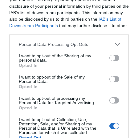
Felhőkép
Hőtérkép
Páratartalom
disclosure of your personal information by third parties on the
IAB’s list of downstream participants. This information may
Széltérkép
Radar
Hójelentés
also be disclosed by us to third parties on the
IAB’s List of
Downstream Participants
that may further disclose it to other
Vízhőmérséklet
Holdnaptár
Receptek
third parties.
Pollenjelentés
Mikor?
Légnyomás
Personal Data Processing Opt Outs
Meteorológiai fogalomtar
I want to opt-out of the Sharing of my
personal data.
Opted In
Budapest időjárás előrejelzése
30
napos
I want to opt-out of the Sale of my
Personal Data.
Opted In
Aug 06.
Aug 07.
Aug 08.
Aug 09.
Aug 10.
Aug 11.
Au
CS
P
SZ
V
H
K
I want to opt-out of processing my
Personal Data for Targeted Advertising.
Opted In
41
36
32
33
35
35
I want to opt-out of Collection, Use,
Retention, Sale, and/or Sharing of my
25
23
20
18
18
20
Personal Data that Is Unrelated with the
Purposes for which it was collected.
Opted Out