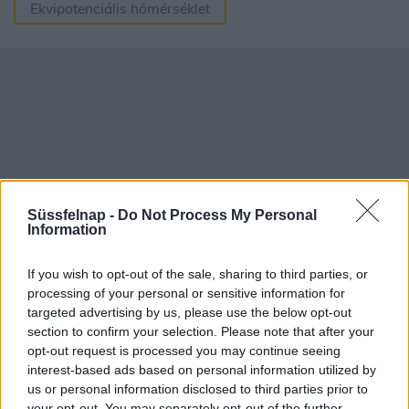
Ekvipotenciális hőmérséklet
Süssfelnap -
Do Not Process My Personal
Information
If you wish to opt-out of the sale, sharing to third parties, or
processing of your personal or sensitive information for
targeted advertising by us, please use the below opt-out
Aktuális időjárás
Óránkénti előrejelzés
section to confirm your selection. Please note that after your
30/60/90 napos előrejelzés
opt-out request is processed you may continue seeing
interest-based ads based on personal information utilized by
Vészjelzések, figyelmeztetések
Orvosmeteorológia
us or personal information disclosed to third parties prior to
your opt-out. You may separately opt-out of the further