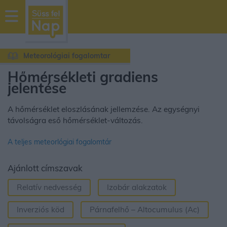
sussfelnap.hu
időjárás
Meteorológiai fogalomtar
Hőmérsékleti gradiens
jelentése
A hőmérséklet eloszlásának jellemzése. Az egységnyi
távolságra eső hőmérséklet-változás.
A teljes meteorlógiai fogalomtár
Ajánlott címszavak
Relatív nedvesség
Izobár alakzatok
Inverziós köd
Párnafelhő – Altocumulus (Ac)