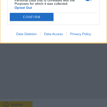
Personal Data that Is Unrelated with the
29
31
37
36
32
31
Purposes for which it was collected.
21
22
17
21
19
16
Opted Out
CONFIRM
Data Deletion
Data Access
Privacy Policy
Sudoku