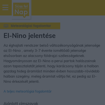
sussfelnap.hu
időjárás
Meteorológiai fogalomtar
El-Nino jelentése
Az éghajlati rendszer belső változékonyságának jelensége
az El-Nino , amely 3-7 évente ismétlődő jelensége
elsősorban az alacsony földrajzi szélességeknek.
Hagyományosan az El-Nino a perui partok halászainak
azon tapasztalatát jelenti, hogy karácsony táján a halban
gazdag hideg áramlást minden évben hosszabb-rövidebb
halban szegény, meleg áramlat váltja fel, ez pedig az El-
Nino érkezését jelenti.
A teljes meteorlógiai fogalomtár
Ajánlott címszavak