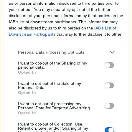
30/60/90 napos előrejelzés
us or personal information disclosed to third parties prior to
your opt-out. You may separately opt-out of the further
Vészjelzések, figyelmeztetések
Orvosmeteorológia
disclosure of your personal information by third parties on the
IAB’s list of downstream participants. This information may
Felhőkép
Hőtérkép
Páratartalom
also be disclosed by us to third parties on the
IAB’s List of
Downstream Participants
that may further disclose it to other
Széltérkép
Radar
Hójelentés
third parties.
Vízhőmérséklet
Holdnaptár
Receptek
Personal Data Processing Opt Outs
Pollenjelentés
Mikor?
Légnyomás
I want to opt-out of the Sharing of my
personal data.
Meteorológiai fogalomtar
Opted In
I want to opt-out of the Sale of my
Personal Data.
Budapest időjárás előrejelzése
30
napos
Opted In
I want to opt-out of processing my
Aug 08.
Aug 09.
Aug 10.
Aug 11.
Aug 12.
Aug 13.
Au
Personal Data for Targeted Advertising.
SZ
V
H
K
SZ
CS
Opted In
I want to opt-out of Collection, Use,
Retention, Sale, and/or Sharing of my