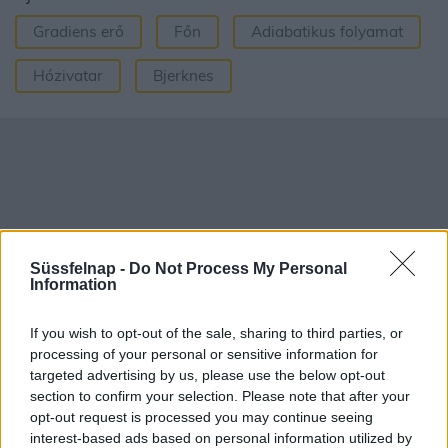
Gradiens erő
Főn
Adiabatikus folyamat
Hózivatar
Bjerknes
Süssfelnap -
Do Not Process My Personal
Information
If you wish to opt-out of the sale, sharing to third parties, or
processing of your personal or sensitive information for
targeted advertising by us, please use the below opt-out
section to confirm your selection. Please note that after your
Aktuális időjárás
Óránkénti előrejelzés
opt-out request is processed you may continue seeing
interest-based ads based on personal information utilized by