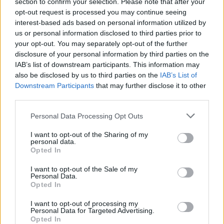
section to confirm your selection. Please note that after your
opt-out request is processed you may continue seeing
interest-based ads based on personal information utilized by
us or personal information disclosed to third parties prior to
Aktuális időjárás
Óránkénti előrejelzés
your opt-out. You may separately opt-out of the further
disclosure of your personal information by third parties on the
30/60/90 napos előrejelzés
IAB’s list of downstream participants. This information may
also be disclosed by us to third parties on the
IAB’s List of
Vészjelzések, figyelmeztetések
Orvosmeteorológia
Downstream Participants
that may further disclose it to other
Felhőkép
Hőtérkép
Páratartalom
third parties.
Széltérkép
Radar
Hójelentés
Personal Data Processing Opt Outs
Vízhőmérséklet
Holdnaptár
Receptek
I want to opt-out of the Sharing of my
personal data.
Opted In
Pollenjelentés
Mikor?
Légnyomás
I want to opt-out of the Sale of my
Meteorológiai fogalomtar
Personal Data.
Opted In
I want to opt-out of processing my
Budapest időjárás előrejelzése
30
napos
Personal Data for Targeted Advertising.
Opted In