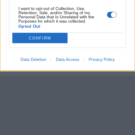
Aug 09.
Aug 10.
Aug 11.
Aug 12.
Aug 13.
Aug 14.
Au
I want to opt-out of Collection, Use,
V
H
K
SZ
CS
P
Retention, Sale, and/or Sharing of my
Personal Data that Is Unrelated with the
Purposes for which it was collected.
Opted Out
32
36
36
32
31
32
CONFIRM
20
21
21
18
16
16
Data Deletion
Data Access
Privacy Policy