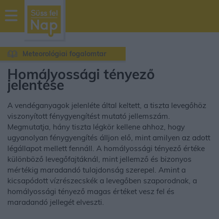
sussfelnap.hu
időjárás
Meteorológiai fogalomtar
Homályossági tényező
jelentése
A vendéganyagok jelenléte által keltett, a tiszta levegőhöz
viszonyított fénygyengítést mutató jellemszám.
Megmutatja, hány tiszta légkör kellene ahhoz, hogy
ugyanolyan fénygyengítés álljon elő, mint amilyen az adott
légállapot mellett fennáll. A homályossági tényező értéke
különböző levegőfajtáknál, mint jellemző és bizonyos
mértékig maradandó tulajdonság szerepel. Amint a
kicsapódott vízrészecskék a levegőben szaporodnak, a
homályossági tényező magas értéket vesz fel és
maradandó jellegét elveszti.