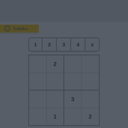
Sudoku
1
2
3
4
x
2
3
1
2