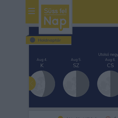
sussfelnap.hu
időjárás
Holdnaptár
Utolsó neg
Aug 3.
Aug 4.
Aug 5.
Aug 6.
H
K
SZ
CS