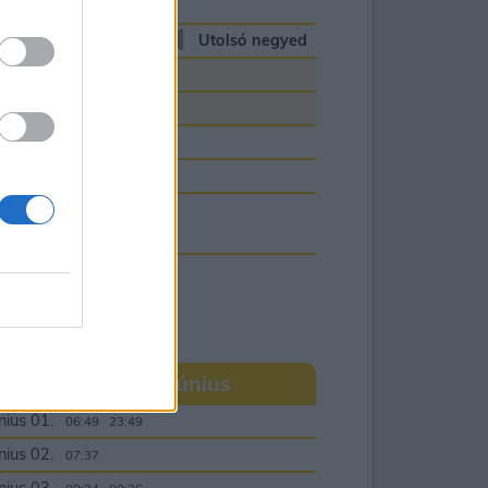
rcius 24.
00:42
08:52
rcius 25.
Utolsó negyed
01:55
09:46
rcius 26.
02:56
10:52
rcius 27.
04:44
13:08
rcius 28.
05:20
14:28
rcius 29.
05:47
15:47
aátállítás
rcius 30.
06:09
17:03
rcius 31.
07:28
19:17
oldnaptár 2022. június
nius 01.
06:49
23:49
nius 02.
07:37
00:00