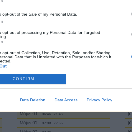
In
Má
Február 25.
02:51
10:56
Má
Február 26.
04:01
11:54
o opt-out of the Sale of my Personal Data.
Má
In
Február 27.
04:59
13:05
Má
Február 28.
05:44
14:25
to opt-out of processing my Personal Data for Targeted
ing.
Má
In
Má
o opt-out of Collection, Use, Retention, Sale, and/or Sharing
Ór
ersonal Data that Is Unrelated with the Purposes for which it
lected.
Má
Out
Má
CONFIRM
Data Deletion
Data Access
Privacy Policy
Holdnaptár 2022. május
H
Május 01.
Jú
06:46
21:46
Május 02.
Jú
07:08
22:55