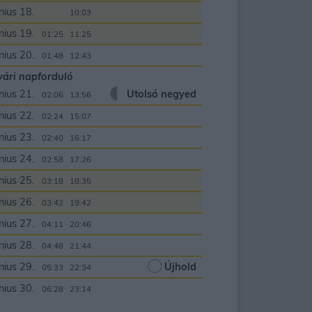
nius 18.
00:00
10:03
nius 19.
01:25
11:25
nius 20.
01:48
12:43
ári napforduló
nius 21.
Utolsó negyed
02:06
13:56
nius 22.
02:24
15:07
nius 23.
02:40
16:17
nius 24.
02:58
17:26
nius 25.
03:18
18:35
nius 26.
03:42
19:42
nius 27.
04:11
20:46
nius 28.
04:48
21:44
nius 29.
Újhold
05:33
22:34
nius 30.
06:28
23:14