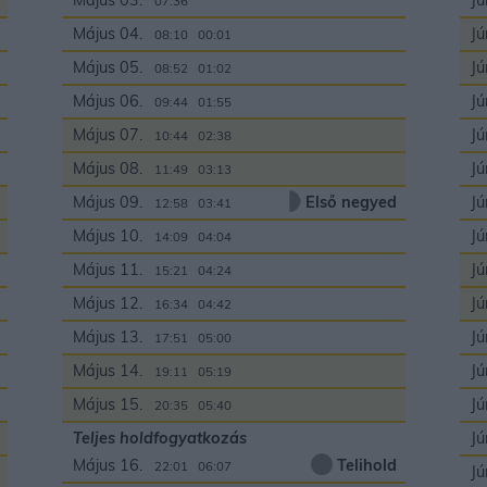
Május 03.
Jú
07:36
00:00
Május 04.
Jú
08:10
00:01
Május 05.
Jú
08:52
01:02
Május 06.
Jú
09:44
01:55
Május 07.
Jú
10:44
02:38
Május 08.
Jú
11:49
03:13
Május 09.
Első negyed
Jú
12:58
03:41
Május 10.
Jú
14:09
04:04
Május 11.
Jú
15:21
04:24
Május 12.
Jú
16:34
04:42
Május 13.
Jú
17:51
05:00
Május 14.
Jú
19:11
05:19
Május 15.
Jú
20:35
05:40
Teljes holdfogyatkozás
Jú
Május 16.
Telihold
22:01
06:07
Jú