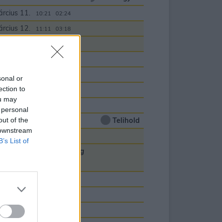
rcius 11.
10:21
02:24
rcius 12.
11:11
03:18
rcius 13.
12:10
04:04
rcius 14.
13:16
04:42
rcius 15.
14:26
05:12
sonal or
ection to
rcius 16.
15:39
05:37
ou may
rcius 17.
16:52
05:58
 personal
out of the
rcius 18.
Telihold
18:07
06:17
 downstream
rcius 19.
19:23
06:35
B’s List of
vaszi nap-éj egyenlőség
rcius 20.
20:41
06:54
rcius 21.
22:01
07:15
rcius 22.
23:22
07:40
rcius 23.
00:00
08:11