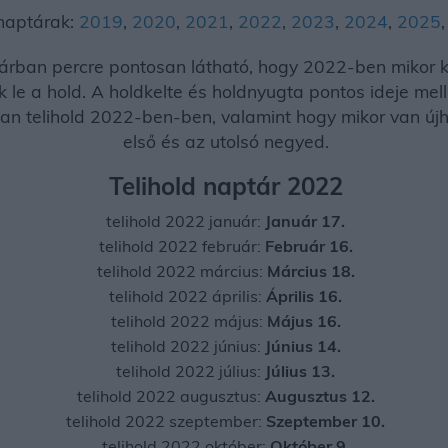
naptárak:
2019
,
2020
,
2021
,
2022
,
2023
,
2024
,
2025
rban percre pontosan látható, hogy 2022-ben mikor kel 
 le a hold. A holdkelte és holdnyugta pontos ideje melle
an telihold 2022-ben-ben, valamint hogy mikor van újhol
első és az utolsó negyed.
Telihold naptár 2022
telihold 2022 január:
Január 17.
telihold 2022 február:
Február 16.
telihold 2022 március:
Március 18.
telihold 2022 április:
Április 16.
telihold 2022 május:
Május 16.
telihold 2022 június:
Június 14.
telihold 2022 július:
Július 13.
telihold 2022 augusztus:
Augusztus 12.
telihold 2022 szeptember:
Szeptember 10.
telihold 2022 október:
Október 9.