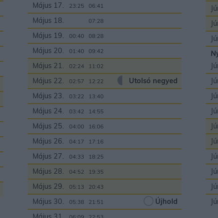
Május 17.
23:25
06:41
Jú
Május 18.
00:00
07:28
Jú
Május 19.
00:40
08:28
Jú
Május 20.
01:40
09:42
Ny
Május 21.
Jú
02:24
11:02
Május 22.
Utolsó negyed
Jú
02:57
12:22
Május 23.
Jú
03:22
13:40
Május 24.
Jú
03:42
14:55
Május 25.
Jú
04:00
16:06
Május 26.
Jú
04:17
17:16
Május 27.
Jú
04:33
18:25
Május 28.
Jú
04:52
19:35
Május 29.
Jú
05:13
20:43
Május 30.
Újhold
Jú
05:38
21:51
Május 31.
06:09
22:53