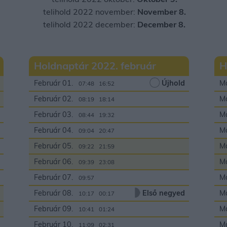
telihold 2022 november:
November 8.
telihold 2022 december:
December 8.
Holdnaptár 2022. február
H
Február 01.
Újhold
Má
07:48
16:52
Február 02.
Má
08:19
18:14
Február 03.
Má
08:44
19:32
Február 04.
Má
09:04
20:47
Február 05.
Má
09:22
21:59
Február 06.
Má
09:39
23:08
Február 07.
Má
09:57
00:00
Február 08.
Első negyed
Má
10:17
00:17
Február 09.
Má
10:41
01:24
Február 10.
Má
11:09
02:31