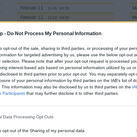
Február 11.
Má
11:45
03:35
Február 12.
Má
12:29
04:33
Február 13.
Má
13:23
05:25
p -
Do Not Process My Personal Information
Február 14.
Má
14:25
06:07
Február 15.
Má
15:33
06:42
to opt-out of the sale, sharing to third parties, or processing of your per
formation for targeted advertising by us, please use the below opt-out s
Február 16.
Telihold
Má
16:45
07:10
r selection. Please note that after your opt-out request is processed y
Február 17.
Má
17:57
07:33
eing interest-based ads based on personal information utilized by us or
disclosed to third parties prior to your opt-out. You may separately opt-
Február 18.
Má
19:10
07:54
losure of your personal information by third parties on the IAB’s list of
Február 19.
Má
20:23
08:12
. This information may also be disclosed by us to third parties on the
IA
Február 20.
Ta
Participants
that may further disclose it to other third parties.
21:37
08:30
Má
Február 21.
22:54
08:49
Má
Február 22.
00:00
09:11
l Data Processing Opt Outs
Má
Február 23.
Utolsó negyed
00:13
09:37
Má
o opt-out of the Sharing of my personal data.
Február 24.
01:33
10:11