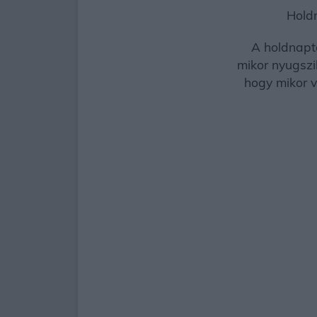
Hold
A holdnaptá
mikor nyugszik
hogy mikor v