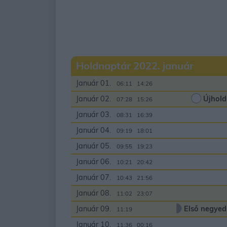
Holdnaptár 2022. január
Január 01.
06:11
14:26
Január 02.
Újhold
07:28
15:26
Január 03.
08:31
16:39
Január 04.
09:19
18:01
Január 05.
09:55
19:23
Január 06.
10:21
20:42
Január 07.
10:43
21:56
Január 08.
11:02
23:07
Január 09.
Első negyed
11:19
00:00
Január 10.
11:36
00:16