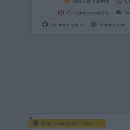
Aktuális időjárás
Ór
Orvosmeteorológia
Fe
Vízhőmérséklet
Holdnaptár
Éves holdnaptár - 2022