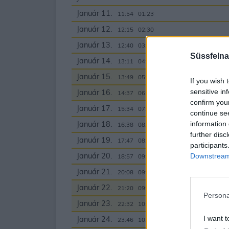
Január 11.
11:54
01:23
Január 12.
12:15
02:30
Január 13.
12:40
03:36
Süssfelna
Január 14.
13:11
04:42
Január 15.
13:49
05:44
If you wish 
sensitive in
Január 16.
14:37
06:40
confirm you
Január 17.
Telihold
15:34
07:29
continue se
information 
Január 18.
16:38
08:09
further disc
Január 19.
17:47
08:41
participants
Január 20.
Downstream 
18:57
09:07
Január 21.
20:08
09:29
Január 22.
21:20
09:48
Persona
Január 23.
22:32
10:06
I want t
Január 24.
23:46
10:25