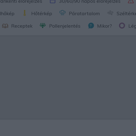
ánkénti előrejelzés
30/60/90 napos előrejelzés
lhőkép
Hőtérkép
Páratartalom
Széltérk
Receptek
Pollenjelentés
Mikor?
Lé