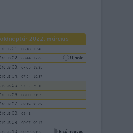
oldnaptár 2022. március
rcius 01.
06:18
15:46
rcius 02.
Újhold
06:44
17:06
rcius 03.
07:05
18:23
rcius 04.
07:24
19:37
rcius 05.
07:42
20:49
rcius 06.
08:00
21:59
rcius 07.
08:19
23:09
rcius 08.
08:41
00:00
rcius 09.
09:07
00:17
rcius 10.
Első negyed
09:40
01:23