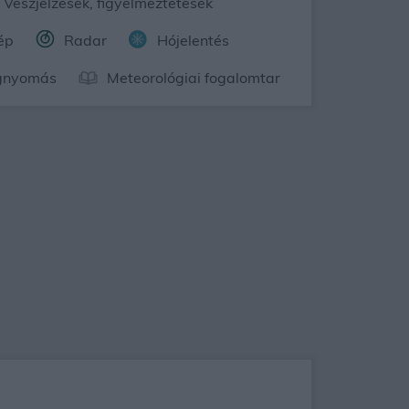
Vészjelzések, figyelmeztetések
ép
Radar
Hójelentés
gnyomás
Meteorológiai fogalomtar