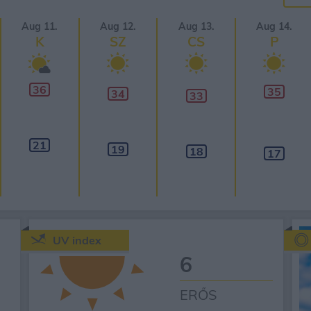
Aug 11.
Aug 12.
Aug 13.
Aug 14.
K
SZ
CS
P
36
35
34
33
21
19
18
17
UV index
6
ERŐS