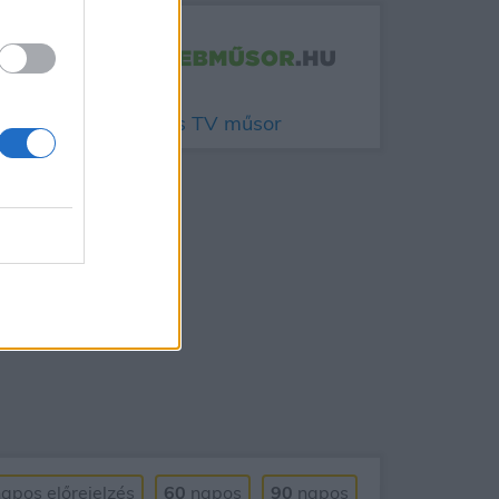
Aktuális TV műsor
apos
előrejelzés
60
napos
90
napos