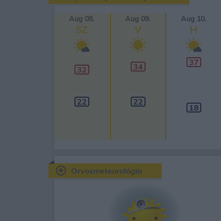
Aug 08.
Aug 09.
Aug 10.
SZ
V
H
37
34
32
22
22
18
Orvosmeteorológia