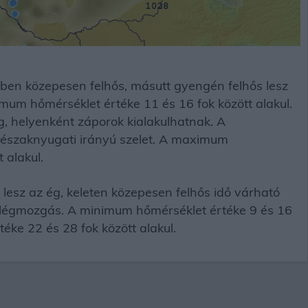
ben közepesen felhős, másutt gyengén felhős lesz
mum hőmérséklet értéke 11 és 16 fok között alakul.
g, helyenként záporok kialakulhatnak. A
z északnyugati irányú szelet. A maximum
 alakul.
esz az ég, keleten közepesen felhős idő várható
a légmozgás. A minimum hőmérséklet értéke 9 és 16
éke 22 és 28 fok között alakul.