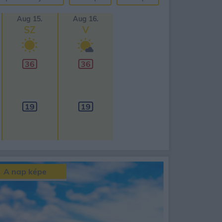
Aug 15.
Aug 16.
SZ
V
36
36
19
19
A nap képe