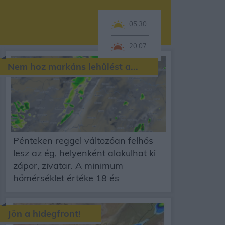
05:30
20:07
Nem hoz markáns lehűlést a...
Pénteken reggel változóan felhős
lesz az ég, helyenként alakulhat ki
zápor, zivatar. A minimum
hőmérséklet értéke 18 és
Jön a hidegfront!