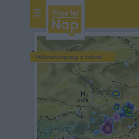
sussfelnap.hu
időjárás
Változékonyság a köbön!