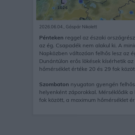
2026.06.04., Gáspár Nikolett
Pénteken
reggel az északi országrész
az ég. Csapadék nem alakul ki. A mini
Napközben változóan felhős lesz az é
Dunántúlon erős lökések kísérhetik a
hőmérséklet értéke 20 és 29 fok között
Szombaton
nyugaton gyengén felhős l
helyenként záporokkal. Mérséklődik 
fok között, a maximum hőmérséklet ért