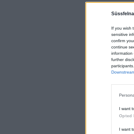
Süssfelna
If you wish 
sensitive in
confirm you
continue se
information 
further disc
participants
Downstream 
Persona
I want t
Opted 
I want t