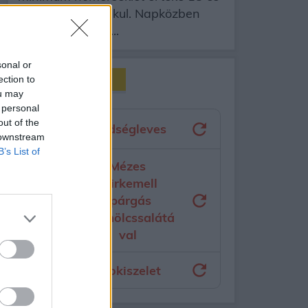
25 fok között alakul. Napközben
napos, gyengén...
sonal or
Mit főzzek ma?
ection to
ou may
 personal
out of the
Zöldségleves
 downstream
B’s List of
Mézes
csirkemell
spárgás
gyümölcssalátá
val
Csokiszelet