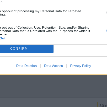
In
to opt-out of processing my Personal Data for Targeted
ing.
In
o opt-out of Collection, Use, Retention, Sale, and/or Sharing
ersonal Data that Is Unrelated with the Purposes for which it
lected.
Out
CONFIRM
Data Deletion
Data Access
Privacy Policy
30
n