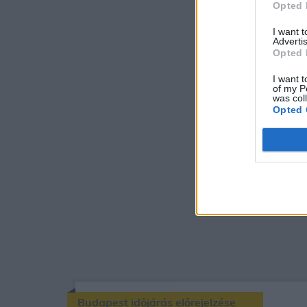
Opted 
I want 
Advertis
Opted 
I want t
of my P
was col
Opted 
Budapest időjárás előrejelzése