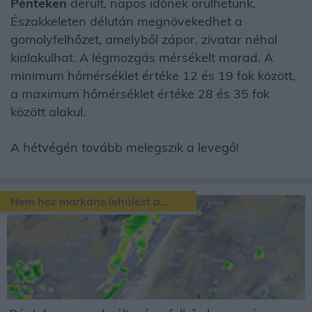
Pénteken
derült, napos időnek örülhetünk.
Északkeleten délután megnövekedhet a
gomolyfelhőzet, amelyből zápor, zivatar néhol
kialakulhat. A légmozgás mérsékelt marad. A
minimum hőmérséklet értéke 12 és 19 fok között,
a maximum hőmérséklet értéke 28 és 35 fok
között alakul.
A hétvégén tovább melegszik a levegő!
Nem hoz markáns lehűlést a...