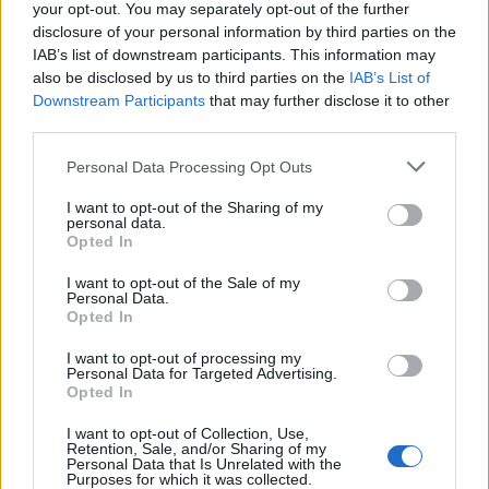
your opt-out. You may separately opt-out of the further
disclosure of your personal information by third parties on the
IAB’s list of downstream participants. This information may
also be disclosed by us to third parties on the
IAB’s List of
Downstream Participants
that may further disclose it to other
Szerdán reggel derült lesz az ég, a minimum
third parties.
hőmérséklet értéke 18 és 25 fok között alakul.
Napközben napos, gyengén...
Personal Data Processing Opt Outs
I want to opt-out of the Sharing of my
personal data.
Mit főzzek ma?
Opted In
I want to opt-out of the Sale of my
Personal Data.
Májgombócleves
Opted In
I want to opt-out of processing my
Personal Data for Targeted Advertising.
Barbecue oldalas salátával
Opted In
I want to opt-out of Collection, Use,
Gesztenyetorta
Retention, Sale, and/or Sharing of my
Personal Data that Is Unrelated with the
Purposes for which it was collected.