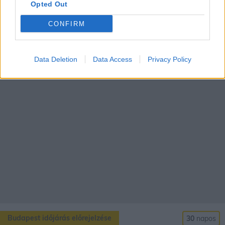
Opted Out
CONFIRM
Aktuális TV műsor
Data Deletion
Data Access
Privacy Policy
Budapest időjárás előrejelzése
30
napos