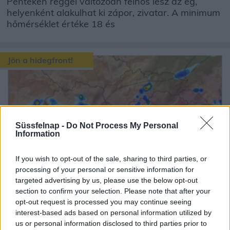
Pénteken reggel változóan felhős lesz az ég,
helyenként alakulhat ki zápor, zivatar. A minimum
hőmérséklet értéke 18 és
Jön a hidegfront!
Süssfelnap -
Do Not Process My Personal
Information
Csütörtökön reggel derült lesz az ég, csapadék
nem várható. A minimum hőmérséklet értéke 18
If you wish to opt-out of the sale, sharing to third parties, or
és 25 fok között alakul...
processing of your personal or sensitive information for
targeted advertising by us, please use the below opt-out
section to confirm your selection. Please note that after your
Kibírhatatlan forróság után...
opt-out request is processed you may continue seeing
interest-based ads based on personal information utilized by
us or personal information disclosed to third parties prior to