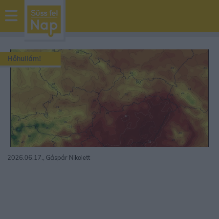
sussfelnap.hu
időjárás
Hőhullám!
2026.06.17., Gáspár Nikolett