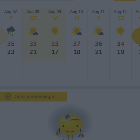
Aug 07.
Aug 08.
Aug 09.
Aug 10.
Aug 11.
Aug 12.
Au
P
SZ
V
H
K
SZ
35
33
33
37
36
34
23
21
17
18
21
19
Orvosmeteorológia