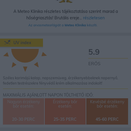
A Meteo Klinika részletes tájékoztatása szerint marad a
hőségriasztás! Brutális ereje...
részletesen
Az orvosmeteorlógiát a
Meteo Klinika
készíti.
UV index
5.9
ERŐS
Széles karimájú kalap, napszemüveg, érzékenyebbeknek napernyő,
fedetlen testrészekre fényvédő krém alkalmazása indokolt!
MAXIMÁLIS AJÁNLOTT NAPON TÖLTHETŐ IDŐ:
Nagyon érzékeny
Érzékeny bőr
Kevésbé érzékeny
bőr esetén:
esetén:
bőr esetén:
20-30 PERC
25-35 PERC
45-60 PERC