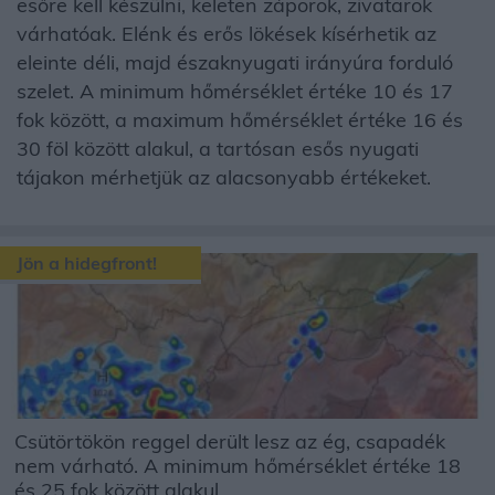
esőre kell készülni, keleten záporok, zivatarok
várhatóak. Elénk és erős lökések kísérhetik az
eleinte déli, majd északnyugati irányúra forduló
szelet. A minimum hőmérséklet értéke 10 és 17
fok között, a maximum hőmérséklet értéke 16 és
30 föl között alakul, a tartósan esős nyugati
tájakon mérhetjük az alacsonyabb értékeket.
Jön a hidegfront!
Csütörtökön reggel derült lesz az ég, csapadék
nem várható. A minimum hőmérséklet értéke 18
és 25 fok között alakul...