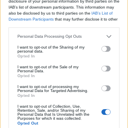
disclosure of your personal information by third parties on the
IAB’s list of downstream participants. This information may
also be disclosed by us to third parties on the
IAB’s List of
Kedden reggel országszerte derült lesz az ég,
Downstream Participants
that may further disclose it to other
csapadék nem várható. A minimum hőmérséklet
third parties.
értéke 18 és 25 fok között...
Personal Data Processing Opt Outs
I want to opt-out of the Sharing of my
Mit főzzek ma?
personal data.
Opted In
I want to opt-out of the Sale of my
Csontleves rántott borsóval
Personal Data.
Opted In
Hortobágyi palacsinta
I want to opt-out of processing my
Personal Data for Targeted Advertising.
Opted In
Lekváros bukta
I want to opt-out of Collection, Use,
Retention, Sale, and/or Sharing of my
Personal Data that Is Unrelated with the
Purposes for which it was collected.
Opted Out