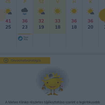
CS
P
SZ
V
H
K
41
36
32
33
36
36
25
23
19
18
18
20
7mm
75%
Orvosmeteorológia
A Meteo Klinika részletes tájékoztatása szerint a legkritikusabb