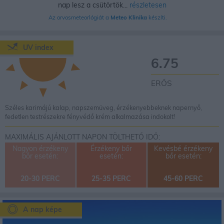
nap lesz a csütörtök...
részletesen
Az orvosmeteorlógiát a
Meteo Klinika
készíti.
UV index
6.75
ERŐS
Széles karimájú kalap, napszemüveg, érzékenyebbeknek napernyő,
fedetlen testrészekre fényvédő krém alkalmazása indokolt!
MAXIMÁLIS AJÁNLOTT NAPON TÖLTHETŐ IDŐ:
Nagyon érzékeny
Érzékeny bőr
Kevésbé érzékeny
bőr esetén:
esetén:
bőr esetén:
20-30 PERC
25-35 PERC
45-60 PERC
A nap képe