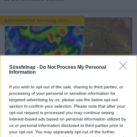
Kibírhatatlan forróság után...
Süssfelnap -
Do Not Process My Personal
Szerdán reggel derült lesz az ég, a minimum
Information
hőmérséklet értéke 18 és 25 fok között alakul.
Napközben napos, gyengén...
If you wish to opt-out of the sale, sharing to third parties, or
processing of your personal or sensitive information for
targeted advertising by us, please use the below opt-out
Rekordmeleg napok jönnek!
section to confirm your selection. Please note that after your
opt-out request is processed you may continue seeing
interest-based ads based on personal information utilized by
us or personal information disclosed to third parties prior to
your opt-out. You may separately opt-out of the further