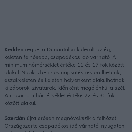
Kedden
reggel a Dunántúlon kiderült az ég,
keleten felhősebb, csapadékos idő várható. A
minimum hőmérséklet értéke 11 és 17 fok között
alakul. Napközben sok napsütésnek örülhetünk,
északkeleten és keleten helyenként alakulhatnak
ki záporok, zivatarok. Időnként megélénkül a szél.
A maximum hőmérséklet értéke 22 és 30 fok
között alakul.
Szerdán
újra erősen megnövekszik a felhőzet.
Országszerte csapadékos idő várható, nyugaton