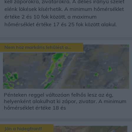
kell záporokra, zivatarokra. A délies irányú szelet
elénk lökések kísérhetik. A minimum hőmérséklet
értéke 2 és 10 fok között, a maximum
hőmérséklet értéke 17 és 25 fok között alakul.
Nem hoz markáns lehűlést a...
Pénteken reggel változóan felhős lesz az ég,
helyenként alakulhat ki zápor, zivatar. A minimum
hőmérséklet értéke 18 és
Jön a hidegfront!