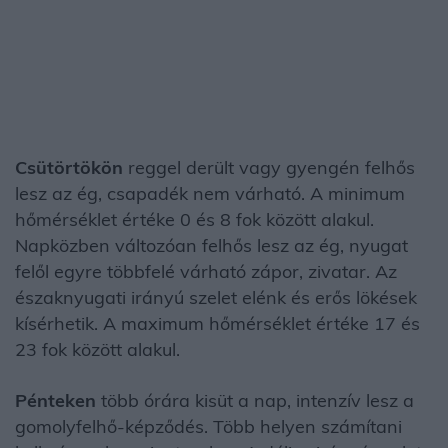
Csütörtökön
reggel derült vagy gyengén felhős
lesz az ég, csapadék nem várható. A minimum
hőmérséklet értéke 0 és 8 fok között alakul.
Napközben változóan felhős lesz az ég, nyugat
felől egyre többfelé várható zápor, zivatar. Az
északnyugati irányú szelet elénk és erős lökések
kísérhetik. A maximum hőmérséklet értéke 17 és
23 fok között alakul.
Pénteken
több órára kisüt a nap, intenzív lesz a
gomolyfelhő-képződés. Több helyen számítani