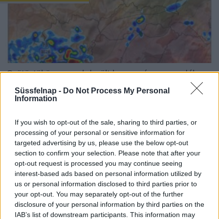
Csütörtökön reggel derült lesz az ég, csapadék
nem várható. A minimum hőmérséklet értéke 18
Süssfelnap -
Do Not Process My Personal
és 25 fok között alakul...
Information
If you wish to opt-out of the sale, sharing to third parties, or
Kibírhatatlan forróság után...
processing of your personal or sensitive information for
targeted advertising by us, please use the below opt-out
section to confirm your selection. Please note that after your
opt-out request is processed you may continue seeing
interest-based ads based on personal information utilized by
us or personal information disclosed to third parties prior to
your opt-out. You may separately opt-out of the further
disclosure of your personal information by third parties on the
Szerdán reggel derült lesz az ég, a minimum
IAB’s list of downstream participants. This information may
hőmérséklet értéke 18 és 25 fok között alakul.