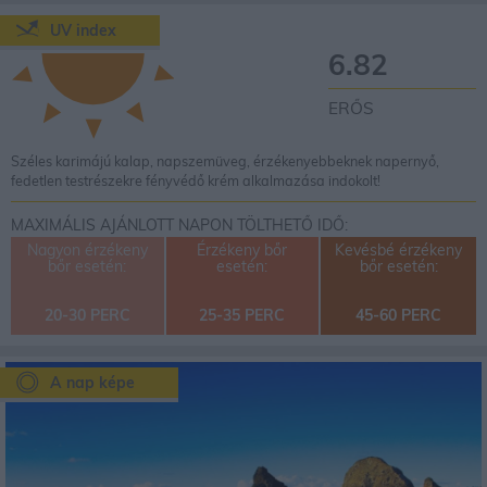
UV index
6.82
ERŐS
Széles karimájú kalap, napszemüveg, érzékenyebbeknek napernyő,
fedetlen testrészekre fényvédő krém alkalmazása indokolt!
MAXIMÁLIS AJÁNLOTT NAPON TÖLTHETŐ IDŐ:
Nagyon érzékeny
Érzékeny bőr
Kevésbé érzékeny
bőr esetén:
esetén:
bőr esetén:
20-30 PERC
25-35 PERC
45-60 PERC
A nap képe