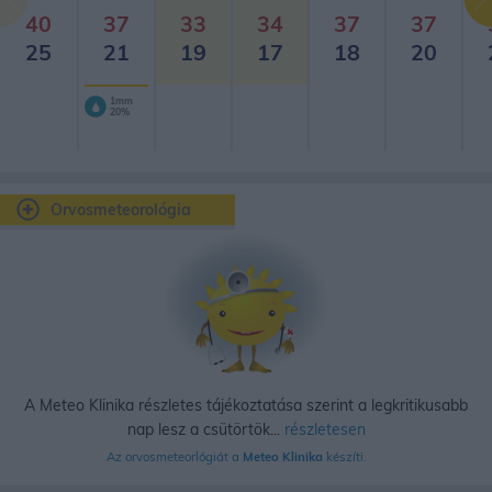
40
37
33
34
37
37
25
21
19
17
18
20
1mm
20%
Orvosmeteorológia
A Meteo Klinika részletes tájékoztatása szerint a legkritikusabb
nap lesz a csütörtök...
részletesen
Az orvosmeteorlógiát a
Meteo Klinika
készíti.