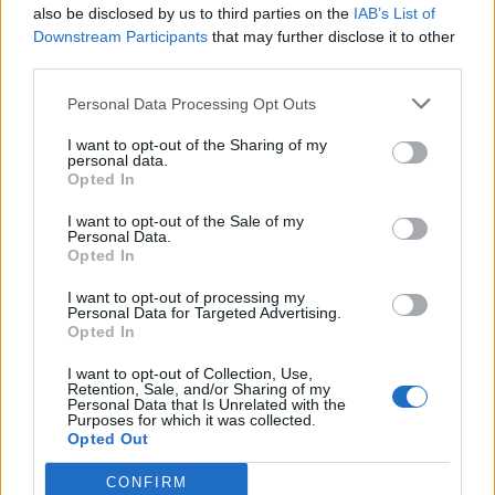
also be disclosed by us to third parties on the
IAB’s List of
Napközben napos, gyengén...
Downstream Participants
that may further disclose it to other
third parties.
Mit főzzek ma?
Personal Data Processing Opt Outs
I want to opt-out of the Sharing of my
personal data.
Gombócleves
Opted In
I want to opt-out of the Sale of my
Karalábéfőzelék sült
Personal Data.
Opted In
csirkemájjal
I want to opt-out of processing my
Personal Data for Targeted Advertising.
Császármorzsa
Opted In
I want to opt-out of Collection, Use,
Retention, Sale, and/or Sharing of my
Personal Data that Is Unrelated with the
Purposes for which it was collected.
Opted Out
CONFIRM
Aktuális TV műsor