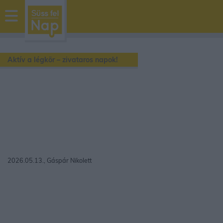
sussfelnap.hu
időjárás
Aktív a légkör – zivataros napok!
2026.05.13., Gáspár Nikolett