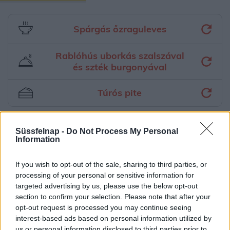
Spárgás őzraguleves
Rablóhús uborkás szalszával
és szték burgonyával
Túrós pite
Süssfelnap -
Do Not Process My Personal
Aktuális időjárás
Óránkénti előrejelzés
Information
30/60/90 napos előrejelzés
If you wish to opt-out of the sale, sharing to third parties, or
Vészjelzések, figyelmeztetések
Orvosmeteorológia
processing of your personal or sensitive information for
targeted advertising by us, please use the below opt-out
Felhőkép
Hőtérkép
Páratartalom
section to confirm your selection. Please note that after your
opt-out request is processed you may continue seeing
Széltérkép
Radar
Hójelentés
interest-based ads based on personal information utilized by
us or personal information disclosed to third parties prior to