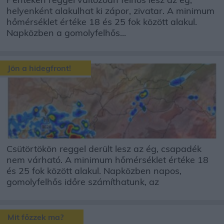
helyenként alakulhat ki zápor, zivatar. A minimum
hőmérséklet értéke 18 és 25 fok között alakul.
Napközben a gomolyfelhős...
Jön a hidegfront!
Csütörtökön reggel derült lesz az ég, csapadék
nem várható. A minimum hőmérséklet értéke 18
és 25 fok között alakul. Napközben napos,
gomolyfelhős időre számíthatunk, az
Mit főzzek ma?