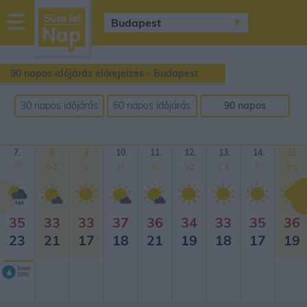
sussfelnap.hu
időjárás
90 napos időjárás előrejelzés - Budapest
30 napos időjárás
60 napos időjárás
90 napos
előrejelzés
előrejelzés
időjárás
előrejelzés
7.
8.
9.
10.
11.
12.
13.
14.
15.
P
Sz
V
H
K
Sz
Cs
P
Sz
35
33
33
37
36
34
33
35
36
23
21
17
18
21
19
18
17
19
1mm
20%