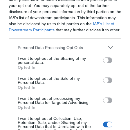
Vízhőmérséklet
Holdnaptár
Receptek
your opt-out. You may separately opt-out of the further
disclosure of your personal information by third parties on the
Pollenjelentés
Mikor?
Légnyomás
IAB’s list of downstream participants. This information may
Meteorológiai fogalomtar
also be disclosed by us to third parties on the
IAB’s List of
Downstream Participants
that may further disclose it to other
third parties.
Hosszú távú előrejelzés
Personal Data Processing Opt Outs
A modern műszerek és számítógépes elemzések ellenére, minél
I want to opt-out of the Sharing of my
későbbi időpontra próbálunk időjárási előrejelzést készíteni, annál
personal data.
nagyobb a pontatlanság lehetősége. A fenti grafikon
Budapest
Opted In
90 napos időjárás előrejelzését
mutatja.
I want to opt-out of the Sale of my
A következő pár napra igen nagy valószínűséggel adható
Personal Data.
Opted In
megbízható előrejelzés, de a rövid távú és a közép távú
előrejelzések után a hosszú távú 90 napos időjárás előrejelzés
I want to opt-out of processing my
esetében már meglehetősen nagy a bizonytalanság.
Personal Data for Targeted Advertising.
Opted In
A fent látható települések (Budapest) szerinti
90 napos időjárás
előrejelzés az elmúlt 100 év időjárási adatain, az aktuális
I want to opt-out of Collection, Use,
számokon, előrejelzéseken és matematikai
Retention, Sale, and/or Sharing of my
Personal Data that Is Unrelated with the
valószínűségszámításon alapulnak és egyfajta irányjelzőként