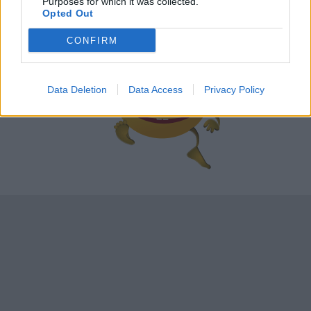
Purposes for which it was collected.
szolgálhatnak a programok tervezésekor.
Opted Out
CONFIRM
Data Deletion
Data Access
Privacy Policy