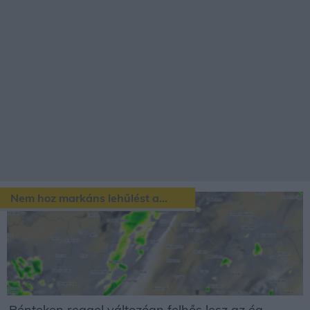
Nem hoz markáns lehűlést a...
Pénteken reggel változóan felhős lesz az ég,