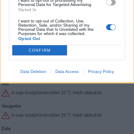
I want to opt-out of processing my
A napi középhőmérséklet 27 °C felett alakulhat.
Personal Data for Targeted Advertising.
Opted In
Szabolcs-Szatmár-Bereg
I want to opt-out of Collection, Use,
Figyelem! Zivatar alakulhat ki. Elsődleges veszélyforrást a
Retention, Sale, and/or Sharing of my
Personal Data that Is Unrelated with the
villámlás jelent, emellett esetenként szélerősödés, jégeső
Purposes for which it was collected.
előfordulhat!
Opted Out
A napi középhőmérséklet 25 °C felett alakulhat.
CONFIRM
Tolna
A napi középhőmérséklet 27 °C felett alakulhat.
Data Deletion
Data Access
Privacy Policy
Vas
A napi középhőmérséklet 25 °C felett alakulhat.
Veszprém
A napi középhőmérséklet 25 °C felett alakulhat.
Zala