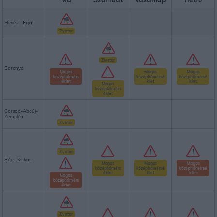
Heves -
Eger
Zivatar
Zivatar
Baranya
Magas
Magas
Magas
középhőmérs
középhőmérsé
középhőmérsé
éklet
klet
klet
Magas
középhőmérs
éklet
Borsod-Abaúj-
Zemplén
Zivatar
Zivatar
Bács-Kiskun
Magas
Magas
Magas
középhőmérs
középhőmérsé
középhőmérsé
éklet
klet
klet
Magas
középhőmérs
éklet
Zivatar