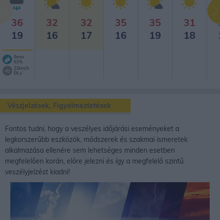
36
32
32
35
35
31
19
16
17
16
19
18
8mm
61%
22km/h
ÉK
Vészjelzések, Figyelmeztetések
Fontos tudni, hogy a veszélyes időjárási eseményeket a
legkorszerűbb eszközök, módszerek és szakmai ismeretek
alkalmazása ellenére sem lehetséges minden esetben
megfelelően korán, előre jelezni és így a megfelelő szintű
veszélyjelzést kiadni!