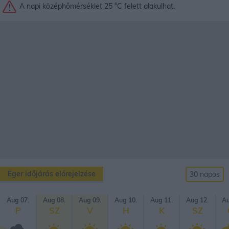
A napi középhőmérséklet 25 °C felett alakulhat.
Eger időjárás előrejelzése
30
napos
Aug 07.
Aug 08.
Aug 09.
Aug 10.
Aug 11.
Aug 12.
Au
P
SZ
V
H
K
SZ