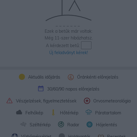
_
_
_
_
_
_
_
Ezek a betűk már voltak:
Még 11-szer hibázhatsz.
A kérdezett betű:
Új feladványt kérek!
Aktuális időjárás
Óránkénti előrejelzés
30/60/90 napos előrejelzés
Vészjelzések, figyelmeztetések
Orvosmeteorológia
Felhőkép
Hőtérkép
Páratartalom
Széltérkép
Radar
Hójelentés
Vízhőmérséklet
Holdnaptár
Receptek