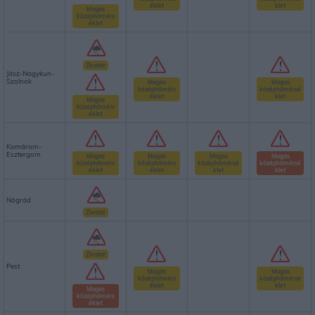
éklet
klet
Magas
középhőmérs
éklet
Zivatar
Jász-Nagykun-
Szolnok
Magas
Magas
középhőmérs
középhőmérsé
éklet
klet
Magas
középhőmérs
éklet
Komárom-
Esztergom
Magas
Magas
Magas
Magas
középhőmérs
középhőmérs
középhőmérsé
középhőmérsé
éklet
éklet
klet
klet
Nógrád
Zivatar
Zivatar
Pest
Magas
Magas
középhőmérs
középhőmérsé
éklet
klet
Magas
középhőmérs
éklet