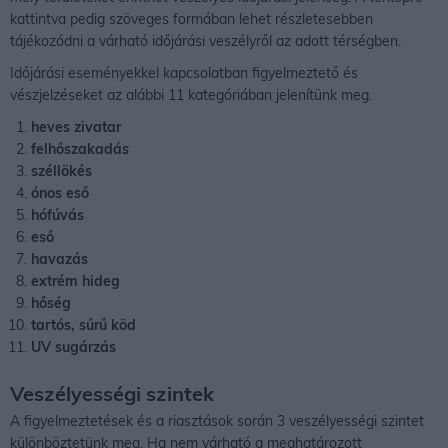
kattintva pedig szöveges formában lehet részletesebben
tájékozódni a várható időjárási veszélyről az adott térségben.
Időjárási eseményekkel kapcsolatban figyelmeztető és
vészjelzéseket az alábbi 11 kategóriában jelenítünk meg.
heves zivatar
felhőszakadás
széllökés
ónos eső
hófúvás
eső
havazás
extrém hideg
hőség
tartós, sűrű köd
UV sugárzás
Veszélyességi szintek
A figyelmeztetések és a riasztások során 3 veszélyességi szintet
különböztetünk meg. Ha nem várható a meghatározott