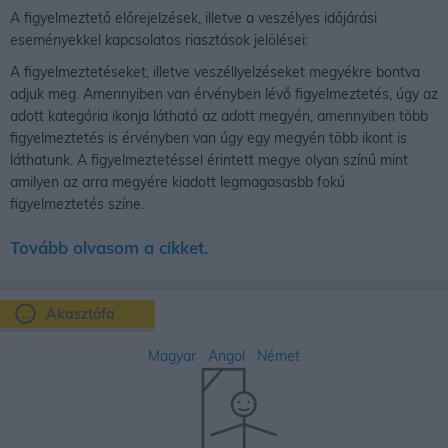
A figyelmeztető előrejelzések, illetve a veszélyes időjárási
eseményekkel kapcsolatos riasztások jelölései:
A figyelmeztetéseket, illetve veszéllyelzéseket megyékre bontva
adjuk meg. Amennyiben van érvényben lévő figyelmeztetés, úgy az
adott kategória ikonja látható az adott megyén, amennyiben több
figyelmeztetés is érvényben van úgy egy megyén több ikont is
láthatunk. A figyelmeztetéssel érintett megye olyan színű mint
amilyen az arra megyére kiadott legmagasasbb fokú
figyelmeztetés színe.
Tovább olvasom a cikket.
Akasztófa
Magyar
Angol
Német