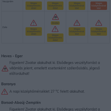
Veszprém
Magas
Magas
Magas
Magas
középhőmérs
középhőmérs
középhőmérsé
középhőmérsé
éklet
éklet
klet
klet
Zivatar
Zala
Magas
Magas
Magas
középhőmérs
középhőmérsé
középhőmérsé
éklet
klet
klet
Magas
középhőmérs
éklet
Heves -
Eger
Figyelem! Zivatar alakulhat ki. Elsődleges veszélyforrást a
villámlás jelent, emellett esetenként szélerősödés, jégeső
előfordulhat!
Baranya
A napi középhőmérséklet 27 °C felett alakulhat.
Borsod-Abaúj-Zemplén
Figyelem! Zivatar alakulhat ki. Elsődleges veszélyforrást a