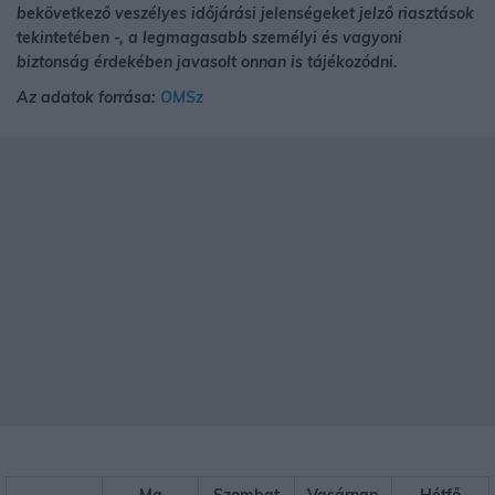
bekövetkező veszélyes időjárási jelenségeket jelző riasztások
tekintetében -, a legmagasabb személyi és vagyoni
biztonság érdekében javasolt onnan is tájékozódni.
Az adatok forrása:
OMSz
Ma
Szombat
Vasárnap
Hétfő