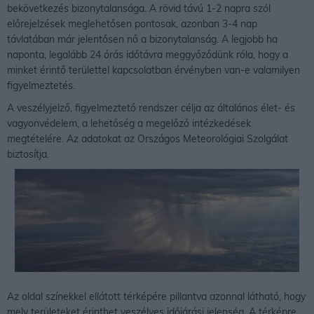
bekövetkezés bizonytalansága. A rövid távú 1-2 napra szól
előrejelzések meglehetősen pontosak, azonban 3-4 nap
távlatában már jelentősen nő a bizonytalanság. A legjobb ha
naponta, legalább 24 órás időtávra meggyőződünk róla, hogy a
minket érintő területtel kapcsolatban érvényben van-e valamilyen
figyelmeztetés.
A veszélyjelző, figyelmeztető rendszer célja az általános élet- és
vagyonvédelem, a lehetőség a megelőző intézkedések
megtételére. Az adatokat az Országos Meteorológiai Szolgálat
biztosítja.
Az oldal színekkel ellátott térképére pillantva azonnal látható, hogy
mely területeket érinthet veszélyes időjárási jelenség. A térképre