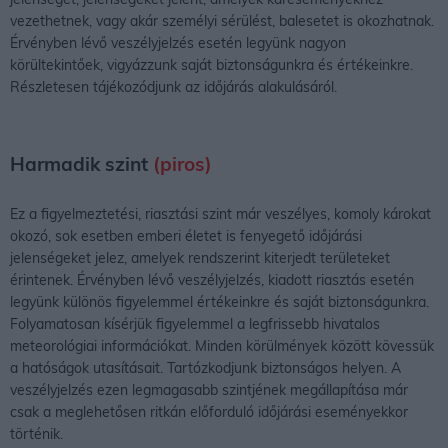
vezethetnek, vagy akár személyi sérülést, balesetet is okozhatnak.
Érvényben lévő veszélyjelzés esetén legyünk nagyon
körültekintőek, vigyázzunk saját biztonságunkra és értékeinkre.
Részletesen tájékozódjunk az időjárás alakulásáról.
Harmadik szint
(piros)
Ez a figyelmeztetési, riasztási szint már veszélyes, komoly károkat
okozó, sok esetben emberi életet is fenyegető időjárási
jelenségeket jelez, amelyek rendszerint kiterjedt területeket
érintenek. Érvényben lévő veszélyjelzés, kiadott riasztás esetén
legyünk különös figyelemmel értékeinkre és saját biztonságunkra.
Folyamatosan kísérjük figyelemmel a legfrissebb hivatalos
meteorológiai információkat. Minden körülmények között kövessük
a hatóságok utasításait. Tartózkodjunk biztonságos helyen. A
veszélyjelzés ezen legmagasabb szintjének megállapítása már
csak a meglehetősen ritkán előforduló időjárási eseményekkor
történik.