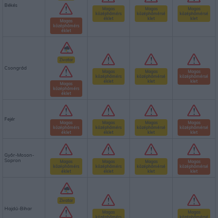
Békés
Magas
Magas
Magas
középhőmérs
középhőmérsé
középhőmérsé
éklet
klet
klet
Magas
középhőmérs
éklet
Zivatar
Csongrád
Magas
Magas
Magas
középhőmérs
középhőmérsé
középhőmérsé
éklet
klet
klet
Magas
középhőmérs
éklet
Fejér
Magas
Magas
Magas
Magas
középhőmérs
középhőmérs
középhőmérsé
középhőmérsé
éklet
éklet
klet
klet
Győr-Moson-
Sopron
Magas
Magas
Magas
Magas
középhőmérs
középhőmérs
középhőmérsé
középhőmérsé
éklet
éklet
klet
klet
Zivatar
Hajdú-Bihar
Magas
Magas
középhőmérs
középhőmérsé