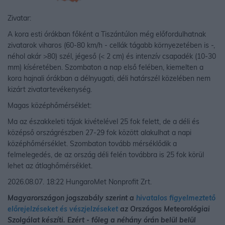
Zivatar:
A kora esti órákban főként a Tiszántúlon még előfordulhatnak
zivatarok viharos (60-80 km/h - cellák tágabb környezetében is -,
néhol akár >80) szél, jégeső (< 2 cm) és intenzív csapadék (10-30
mm) kíséretében. Szombaton a nap első felében, kiemelten a
kora hajnali órákban a délnyugati, déli határszél közelében nem
kizárt zivatartevékenység.
Magas középhőmérséklet:
Ma az északkeleti tájak kivételével 25 fok felett, de a déli és
középső országrészben 27-29 fok között alakulhat a napi
középhőmérséklet. Szombaton tovább mérséklődik a
felmelegedés, de az ország déli felén továbbra is 25 fok körül
lehet az átlaghőmérséklet.
2026.08.07. 18:22 HungaroMet Nonprofit Zrt.
Magyarországon jogszabály szerint a
hivatalos figyelmeztető
előrejelzéseket és vészjelzéseket
az Országos Meteorológiai
Szolgálat készíti. Ezért - főleg a néhány órán belül belül