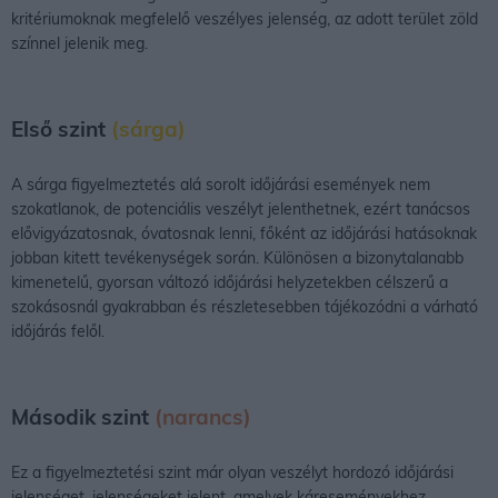
kritériumoknak megfelelő veszélyes jelenség, az adott terület zöld
színnel jelenik meg.
Első szint
(sárga)
A sárga figyelmeztetés alá sorolt időjárási események nem
szokatlanok, de potenciális veszélyt jelenthetnek, ezért tanácsos
elővigyázatosnak, óvatosnak lenni, főként az időjárási hatásoknak
jobban kitett tevékenységek során. Különösen a bizonytalanabb
kimenetelű, gyorsan változó időjárási helyzetekben célszerű a
szokásosnál gyakrabban és részletesebben tájékozódni a várható
időjárás felől.
Második szint
(narancs)
Ez a figyelmeztetési szint már olyan veszélyt hordozó időjárási
jelenséget, jelenségeket jelent, amelyek káreseményekhez