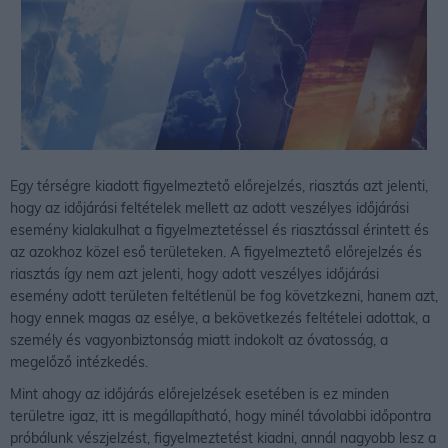
Egy térségre kiadott figyelmeztető előrejelzés, riasztás azt jelenti,
hogy az időjárási feltételek mellett az adott veszélyes időjárási
esemény kialakulhat a figyelmeztetéssel és riasztással érintett és
az azokhoz közel eső területeken. A figyelmeztető előrejelzés és
riasztás így nem azt jelenti, hogy adott veszélyes időjárási
esemény adott területen feltétlenül be fog követzkezni, hanem azt,
hogy ennek magas az esélye, a bekövetkezés feltételei adottak, a
személy és vagyonbiztonság miatt indokolt az óvatosság, a
megelőző intézkedés.
Mint ahogy az időjárás előrejelzések esetében is ez minden
területre igaz, itt is megállapítható, hogy minél távolabbi időpontra
próbálunk vészjelzést, figyelmeztetést kiadni, annál nagyobb lesz a