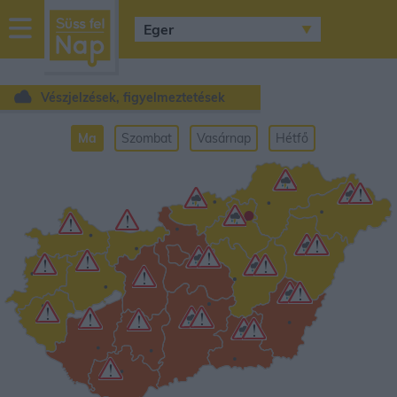
sussfelnap.hu
időjárás
Vészjelzések, figyelmeztetések
Ma
Szombat
Vasárnap
Hétfő
•