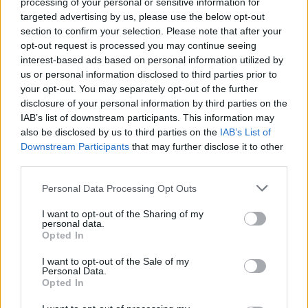
processing of your personal or sensitive information for
előfordulhat!
targeted advertising by us, please use the below opt-out
A napi középhőmérséklet 25 °C felett alakulhat.
section to confirm your selection. Please note that after your
opt-out request is processed you may continue seeing
Komárom-Esztergom
interest-based ads based on personal information utilized by
us or personal information disclosed to third parties prior to
A napi középhőmérséklet 25 °C felett alakulhat.
your opt-out. You may separately opt-out of the further
disclosure of your personal information by third parties on the
Nógrád
IAB’s list of downstream participants. This information may
Figyelem! Zivatar alakulhat ki. Elsődleges veszélyforrást a
also be disclosed by us to third parties on the
IAB’s List of
villámlás jelent, emellett esetenként szélerősödés, jégeső
Downstream Participants
that may further disclose it to other
előfordulhat!
third parties.
Personal Data Processing Opt Outs
Pest
Figyelem! Zivatar alakulhat ki. Elsődleges veszélyforrást a
I want to opt-out of the Sharing of my
villámlás jelent, emellett esetenként szélerősödés, jégeső
personal data.
Opted In
előfordulhat!
I want to opt-out of the Sale of my
A napi középhőmérséklet 27 °C felett alakulhat.
Personal Data.
Opted In
Somogy