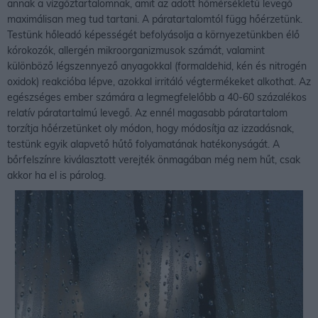
annak a vízgőztartalomnak, amit az adott hőmérsékletű levegő
maximálisan meg tud tartani. A páratartalomtól függ hőérzetünk.
Testünk hőleadó képességét befolyásolja a környezetünkben élő
kórokozók, allergén mikroorganizmusok számát, valamint
különböző légszennyező anyagokkal (formaldehid, kén és nitrogén
oxidok) reakcióba lépve, azokkal irritáló végtermékeket alkothat. Az
egészséges ember számára a legmegfelelőbb a 40-60 százalékos
relatív páratartalmú levegő. Az ennél magasabb páratartalom
torzítja hőérzetünket oly módon, hogy módosítja az izzadásnak,
testünk egyik alapvető hűtő folyamatának hatékonyságát. A
bőrfelszínre kiválasztott verejték önmagában még nem hűt, csak
akkor ha el is párolog.