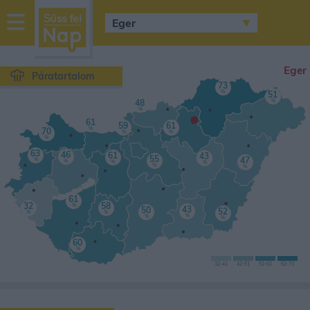
sussfelnap.hu
időjárás
Eger
Páratartalom
73
%
51
%
48
•
%
61
59
61
%
70
%
%
%
63
46
61
43
55
47
%
%
%
%
%
%
61
32
58
%
43
50
52
%
%
%
%
%
60
%
32
-41
42
-51
52
-61
62-
73