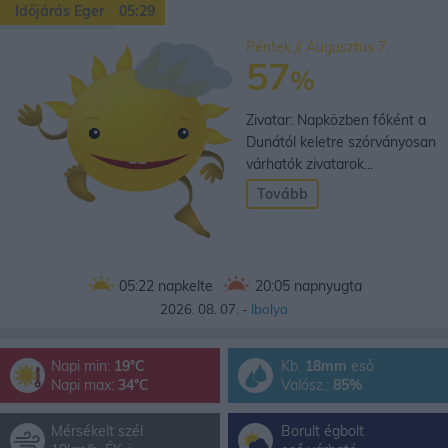
Időjárás Eger
05:29
Péntek // Augusztus 7.
57
%
Zivatar: Napközben főként a
Dunától keletre szórványosan
várhatók zivatarok...
Tovább
05:22
napkelte
20:05
napnyugta
2026. 08. 07. -
Ibolya
Napi min:
19°C
Kb.
18mm
eső
Napi max:
34°C
Valósz.:
85%
Mérsékelt szél
Borult égbolt