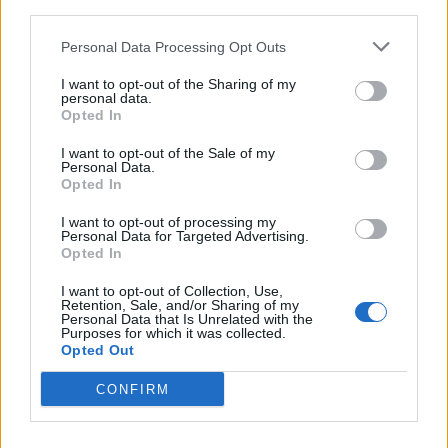
third parties.
Personal Data Processing Opt Outs
I want to opt-out of the Sharing of my
personal data.
Opted In
I want to opt-out of the Sale of my
Personal Data.
Páratartalom
Opted In
I want to opt-out of processing my
Personal Data for Targeted Advertising.
Opted In
Az ideális páratartalom
I want to opt-out of Collection, Use,
Retention, Sale, and/or Sharing of my
Az emberek számára ideális relatív páratartalom 40-60%.
Personal Data that Is Unrelated with the
Gyermekeknél (pl. gyerekszobában) 60-70% az optimális. A levegő
Purposes for which it was collected.
Opted Out
páratartalma hatással van az emberi hőérzetre. Melegebbnek a
magas páratartalmú levegőt érezzük, míg hűvösebbnek az
CONFIRM
alacsonyabb páratartalommal bírót. Amennyiben a páratartalom
alacsony, azaz száraz a levegő, az ember légutai kiszáradhatnak, a
bőr szárazzá válik. A nyálkahártya hajlamosabbá válik az