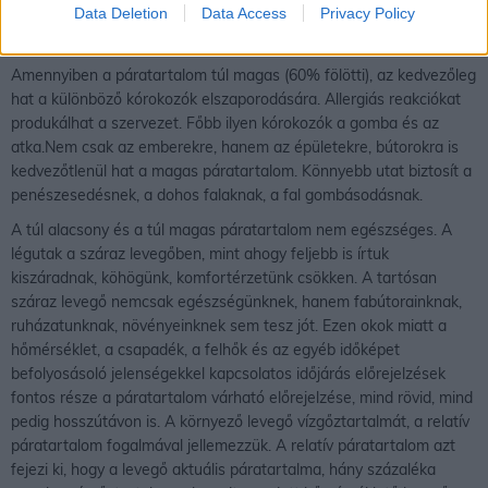
Data Deletion
Data Access
Privacy Policy
irritációra. Kiszáradnak, égő érzetűvé válnak a szemek, a száj.
Jellemző tünet a köhögés, a torokkaparás.
Amennyiben a páratartalom túl magas (60% fölötti), az kedvezőleg
hat a különböző kórokozók elszaporodására. Allergiás reakciókat
produkálhat a szervezet. Főbb ilyen kórokozók a gomba és az
atka.Nem csak az emberekre, hanem az épületekre, bútorokra is
kedvezőtlenül hat a magas páratartalom. Könnyebb utat biztosít a
penészesedésnek, a dohos falaknak, a fal gombásodásnak.
A túl alacsony és a túl magas páratartalom nem egészséges. A
légutak a száraz levegőben, mint ahogy feljebb is írtuk
kiszáradnak, köhögünk, komfortérzetünk csökken. A tartósan
száraz levegő nemcsak egészségünknek, hanem fabútorainknak,
ruházatunknak, növényeinknek sem tesz jót. Ezen okok miatt a
hőmérséklet, a csapadék, a felhők és az egyéb időképet
befolyosásoló jelenségekkel kapcsolatos időjárás előrejelzések
fontos része a páratartalom várható előrejelzése, mind rövid, mind
pedig hosszútávon is. A környező levegő vízgőztartalmát, a relatív
páratartalom fogalmával jellemezzük. A relatív páratartalom azt
fejezi ki, hogy a levegő aktuális páratartalma, hány százaléka