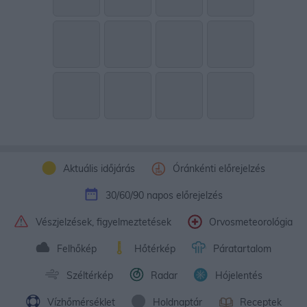
Aktuális időjárás
Óránkénti előrejelzés
30/60/90 napos előrejelzés
Vészjelzések, figyelmeztetések
Orvosmeteorológia
Felhőkép
Hőtérkép
Páratartalom
Széltérkép
Radar
Hójelentés
Vízhőmérséklet
Holdnaptár
Receptek