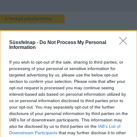
A levegő páratartalma
Eger
településén lévő aktuális páratartalmat a fenti térképen és
kiíráson láthatjuk, de ezen túl még rengeteg érdekes dolog van
Süssfelnap -
Do Not Process My Personal
amit a páratartalomról tudhatunk.
Information
Pára akkor képződik, mikor a Nap felmelegíti a vizet, így vízgőz
If you wish to opt-out of the sale, sharing to third parties, or
formájában a levegőbe kerül. Ha jobban melegszik a víz, azzal több
processing of your personal or sensitive information for
vízgőz kerül a levegőbe. A melegedéssel együtt a légkör pára-
targeted advertising by us, please use the below opt-out
kapacitása is növekszik. A páratartalom fogalom alatt kétféle
section to confirm your selection. Please note that after your
kifejezést különböztetünk meg:
opt-out request is processed you may continue seeing
abszolút páratartalom,
ami az 1m3 levegőben lévő vízpára me
interest-based ads based on personal information utilized by
nnyiségét mutatja (g/m3).
us or personal information disclosed to third parties prior to
relatív, vagy viszonylagos páratartalom,
ami a levegőben lév
your opt-out. You may separately opt-out of the further
ő vízpára arányát mutatja adott hőmérsékleten a lehetséges telí
disclosure of your personal information by third parties on the
tettséghez.
IAB’s list of downstream participants. This information may
also be disclosed by us to third parties on the
IAB’s List of
Downstream Participants
that may further disclose it to other
A levegő relatív páratartalmát
higrométerrel
mérhetjük.