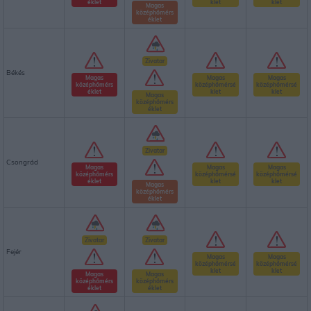
éklet
klet
klet
Magas
középhőmérs
éklet
Zivatar
Békés
Magas
Magas
Magas
középhőmérs
középhőmérsé
középhőmérsé
éklet
klet
klet
Magas
középhőmérs
éklet
Zivatar
Csongrád
Magas
Magas
Magas
középhőmérs
középhőmérsé
középhőmérsé
éklet
klet
klet
Magas
középhőmérs
éklet
Zivatar
Zivatar
Fejér
Magas
Magas
középhőmérsé
középhőmérsé
klet
klet
Magas
Magas
középhőmérs
középhőmérs
éklet
éklet