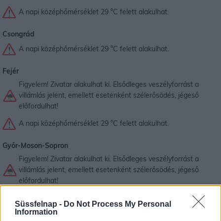
A napi középhőmérséklet 29 °C felett alakulhat.
Csongrád
A napi középhőmérséklet 29 °C felett alakulhat.
Fejér
Figyelem! Zivatar alakulhat ki. Elsődleges veszélyforrást a
villámlás jelent, emellett esetenként szélerősödés, jégeső
előfordulhat!
A napi középhőmérséklet 29 °C felett alakulhat.
Győr-Moson-Sopron
Figyelem! Zivatar alakulhat ki. Elsődleges veszélyforrást a
villámlás jelent, emellett esetenként szélerősödés, jégeső
előfordulhat!
A napi középhőmérséklet 29 °C felett alakulhat.
Süssfelnap -
Do Not Process My Personal
Information
Hajdú-Bihar