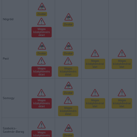
Zivatar
Nógrád
Zivatar
Magas
középhőmérs
éklet
Zivatar
Zivatar
Pest
Magas
Magas
középhőmérsé
középhőmérsé
klet
klet
Magas
Magas
középhőmérs
középhőmérs
éklet
éklet
Zivatar
Somogy
Magas
Magas
Magas
középhőmérs
középhőmérsé
középhőmérsé
éklet
klet
klet
Magas
középhőmérs
éklet
Szabolcs-
Szatmár-Bereg
Magas
középhőmérs
Zivatar