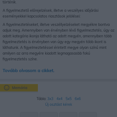
történik.
A figyelmeztető előrejelzések, illetve a veszélyes időjárási
eseményekkel kapcsolatos riasztások jelölései:
A figyelmeztetéseket, illetve veszéllyelzéseket megyékre bontva
adjuk meg. Amennyiben van érvényben lévő figyelmeztetés, úgy az
adott kategória ikonja látható az adott megyén, amennyiben több
figyelmeztetés is érvényben van úgy egy megyén több ikont is
láthatunk. A figyelmeztetéssel érintett megye olyan színű mint
amilyen az arra megyére kiadott legmagasasbb fokú
figyelmeztetés színe.
Tovább olvasom a cikket.
Memória
Tábla:
3x3
4x4
5x5
6x6
Új osztást kérek