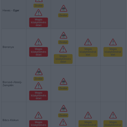
Zivatar
Heves -
Eger
Zivatar
Magas
középhőmérs
éklet
Zivatar
Baranya
Magas
Magas
Magas
középhőmérs
középhőmérsé
középhőmérsé
éklet
klet
klet
Magas
középhőmérs
éklet
Zivatar
Borsod-Abaúj-
Zemplén
Zivatar
Magas
középhőmérs
éklet
Zivatar
Bács-Kiskun
Magas
Magas
Magas
középhőmérs
középhőmérsé
középhőmérsé