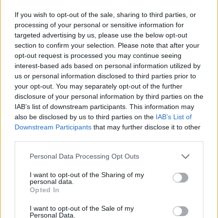
A napi középhőmérséklet 29 °C felett alakulhat.
If you wish to opt-out of the sale, sharing to third parties, or
processing of your personal or sensitive information for
targeted advertising by us, please use the below opt-out
Jász-Nagykun-Szolnok
section to confirm your selection. Please note that after your
A napi középhőmérséklet 29 °C felett alakulhat.
opt-out request is processed you may continue seeing
interest-based ads based on personal information utilized by
Komárom-Esztergom
us or personal information disclosed to third parties prior to
your opt-out. You may separately opt-out of the further
A napi középhőmérséklet 29 °C felett alakulhat.
disclosure of your personal information by third parties on the
IAB’s list of downstream participants. This information may
Nógrád
also be disclosed by us to third parties on the
IAB’s List of
Figyelem! Zivatar alakulhat ki. Elsődleges veszélyforrást a
Downstream Participants
that may further disclose it to other
villámlás jelent, emellett esetenként szélerősödés, jégeső
third parties.
előfordulhat!
Personal Data Processing Opt Outs
A napi középhőmérséklet 29 °C felett alakulhat.
I want to opt-out of the Sharing of my
personal data.
Pest
Opted In
Figyelem! Zivatar alakulhat ki. Elsődleges veszélyforrást a
villámlás jelent, emellett esetenként szélerősödés, jégeső
I want to opt-out of the Sale of my
Personal Data.
előfordulhat!