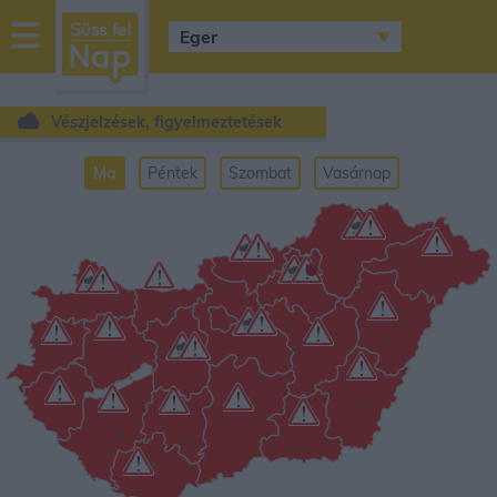
sussfelnap.hu
időjárás
Vészjelzések, figyelmeztetések
Ma
Péntek
Szombat
Vasárnap
•