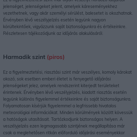
jelenséget, jelenségeket jelent, amelyek káreseményekhez
vezethetnek, vagy akár személyi sérülést, balesetet is okozhatnak.
Érvényben lévő veszélyjelzés esetén legyünk nagyon
körültekintőek, vigyázzunk saját biztonságunkra és értékeinkre.
Részletesen tájékozódjunk az időjárás alakulásáról.
Harmadik szint
(piros)
Ez a figyelmeztetési, riasztási szint már veszélyes, komoly károkat
okozó, sok esetben emberi életet is fenyegető időjárási
jelenségeket jelez, amelyek rendszerint kiterjedt területeket
érintenek. Érvényben lévő veszélyjelzés, kiadott riasztás esetén
legyünk különös figyelemmel értékeinkre és saját biztonságunkra.
Folyamatosan kísérjük figyelemmel a legfrissebb hivatalos
meteorológiai információkat. Minden körülmények között kövessük
a hatóságok utasításait. Tartózkodjunk biztonságos helyen. A
veszélyjelzés ezen legmagasabb szintjének megállapítása már
csak a meglehetősen ritkán előforduló időjárási eseményekkor