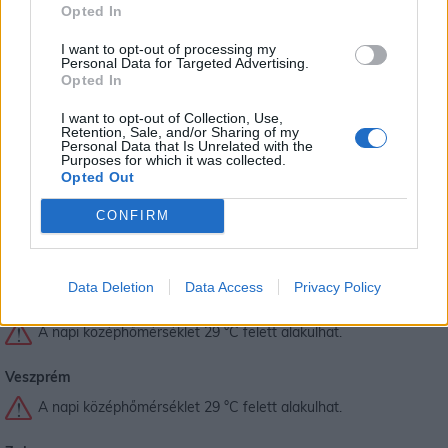
Opted In
A napi középhőmérséklet 29 °C felett alakulhat.
I want to opt-out of processing my
Personal Data for Targeted Advertising.
Somogy
Opted In
A napi középhőmérséklet 29 °C felett alakulhat.
I want to opt-out of Collection, Use,
Retention, Sale, and/or Sharing of my
Personal Data that Is Unrelated with the
Szabolcs-Szatmár-Bereg
Purposes for which it was collected.
Opted Out
A napi középhőmérséklet 29 °C felett alakulhat.
CONFIRM
Tolna
A napi középhőmérséklet 29 °C felett alakulhat.
Data Deletion
Data Access
Privacy Policy
Vas
A napi középhőmérséklet 29 °C felett alakulhat.
Veszprém
A napi középhőmérséklet 29 °C felett alakulhat.