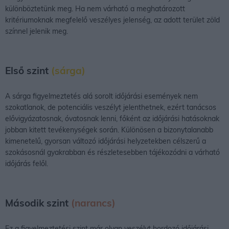
különböztetünk meg. Ha nem várható a meghatározott
kritériumoknak megfelelő veszélyes jelenség, az adott terület zöld
színnel jelenik meg.
Első szint
(sárga)
A sárga figyelmeztetés alá sorolt időjárási események nem
szokatlanok, de potenciális veszélyt jelenthetnek, ezért tanácsos
elővigyázatosnak, óvatosnak lenni, főként az időjárási hatásoknak
jobban kitett tevékenységek során. Különösen a bizonytalanabb
kimenetelű, gyorsan változó időjárási helyzetekben célszerű a
szokásosnál gyakrabban és részletesebben tájékozódni a várható
időjárás felől.
Második szint
(narancs)
Ez a figyelmeztetési szint már olyan veszélyt hordozó időjárási