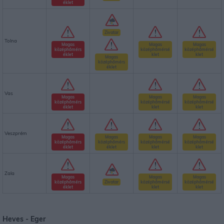
éklet
Zivatar
Tolna
Magas
Magas
Magas
középhőmérs
középhőmérsé
középhőmérsé
éklet
klet
klet
Magas
középhőmérs
éklet
Vas
Magas
Magas
Magas
középhőmérs
középhőmérsé
középhőmérsé
éklet
klet
klet
Veszprém
Magas
Magas
Magas
Magas
középhőmérs
középhőmérs
középhőmérsé
középhőmérsé
éklet
éklet
klet
klet
Zala
Magas
Magas
Magas
középhőmérs
Zivatar
középhőmérsé
középhőmérsé
éklet
klet
klet
Heves -
Eger