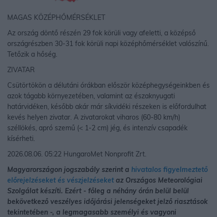
MAGAS KÖZÉPHŐMÉRSÉKLET
Az ország döntő részén 29 fok körüli vagy afeletti, a középső
országrészben 30-31 fok körüli napi középhőmérséklet valószínű.
Tetőzik a hőség.
ZIVATAR
Csütörtökön a délutáni órákban először középhegységeinkben és
azok tágabb környezetében, valamint az északnyugati
határvidéken, később akár már síkvidéki részeken is előfordulhat
kevés helyen zivatar. A zivatarokat viharos (60-80 km/h)
széllökés, apró szemű (< 1-2 cm) jég, és intenzív csapadék
kísérheti.
2026.08.06. 05:22 HungaroMet Nonprofit Zrt.
Magyarországon jogszabály szerint a
hivatalos figyelmeztető
előrejelzéseket és vészjelzéseket
az Országos Meteorológiai
Szolgálat készíti. Ezért - főleg a néhány órán belül belül
bekövetkező veszélyes időjárási jelenségeket jelző riasztások
tekintetében -, a legmagasabb személyi és vagyoni