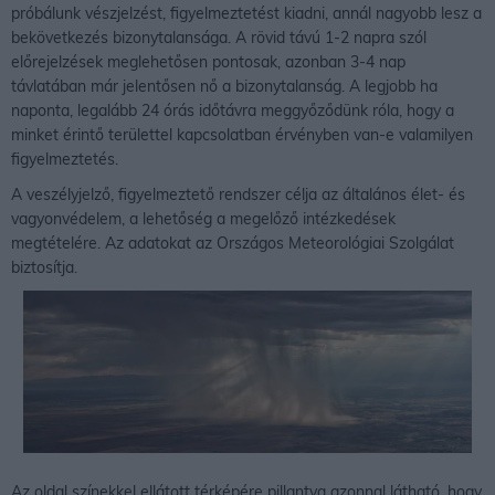
próbálunk vészjelzést, figyelmeztetést kiadni, annál nagyobb lesz a
bekövetkezés bizonytalansága. A rövid távú 1-2 napra szól
előrejelzések meglehetősen pontosak, azonban 3-4 nap
távlatában már jelentősen nő a bizonytalanság. A legjobb ha
naponta, legalább 24 órás időtávra meggyőződünk róla, hogy a
minket érintő területtel kapcsolatban érvényben van-e valamilyen
figyelmeztetés.
A veszélyjelző, figyelmeztető rendszer célja az általános élet- és
vagyonvédelem, a lehetőség a megelőző intézkedések
megtételére. Az adatokat az Országos Meteorológiai Szolgálat
biztosítja.
Az oldal színekkel ellátott térképére pillantva azonnal látható, hogy