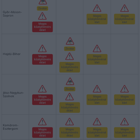
Zivatar
Győr-Moson-
Sopron
Magas
Magas
középhőmérsé
középhőmérsé
klet
klet
Magas
középhőmérs
éklet
Zivatar
Hajdú-Bihar
Magas
Magas
középhőmérs
középhőmérsé
éklet
klet
Magas
középhőmérs
éklet
Zivatar
Jász-Nagykun-
Szolnok
Magas
Magas
Magas
középhőmérs
középhőmérsé
középhőmérsé
éklet
klet
klet
Magas
középhőmérs
éklet
Komárom-
Esztergom
Magas
Magas
Magas
Magas
középhőmérs
középhőmérs
középhőmérsé
középhőmérsé
éklet
éklet
klet
klet