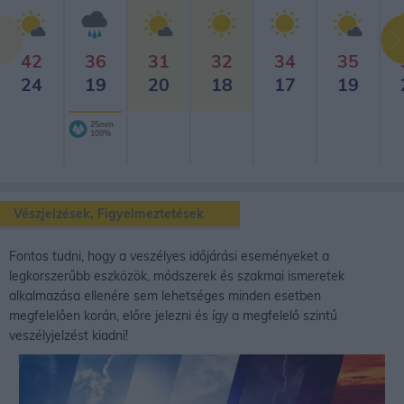
42
36
31
32
34
35
24
19
20
18
17
19
25mm
100%
Vészjelzések, Figyelmeztetések
Fontos tudni, hogy a veszélyes időjárási eseményeket a
legkorszerűbb eszközök, módszerek és szakmai ismeretek
alkalmazása ellenére sem lehetséges minden esetben
megfelelően korán, előre jelezni és így a megfelelő szintű
veszélyjelzést kiadni!