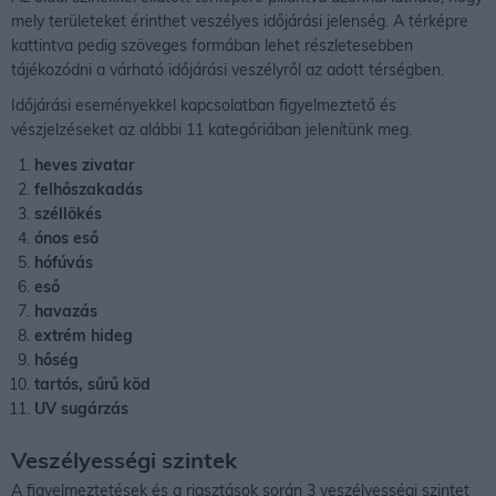
mely területeket érinthet veszélyes időjárási jelenség. A térképre
kattintva pedig szöveges formában lehet részletesebben
tájékozódni a várható időjárási veszélyről az adott térségben.
Időjárási eseményekkel kapcsolatban figyelmeztető és
vészjelzéseket az alábbi 11 kategóriában jelenítünk meg.
heves zivatar
felhőszakadás
széllökés
ónos eső
hófúvás
eső
havazás
extrém hideg
hőség
tartós, sűrű köd
UV sugárzás
Veszélyességi szintek
A figyelmeztetések és a riasztások során 3 veszélyességi szintet