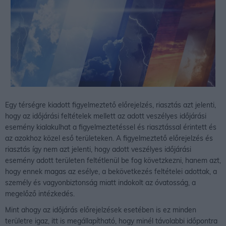
Egy térségre kiadott figyelmeztető előrejelzés, riasztás azt jelenti,
hogy az időjárási feltételek mellett az adott veszélyes időjárási
esemény kialakulhat a figyelmeztetéssel és riasztással érintett és
az azokhoz közel eső területeken. A figyelmeztető előrejelzés és
riasztás így nem azt jelenti, hogy adott veszélyes időjárási
esemény adott területen feltétlenül be fog követzkezni, hanem azt,
hogy ennek magas az esélye, a bekövetkezés feltételei adottak, a
személy és vagyonbiztonság miatt indokolt az óvatosság, a
megelőző intézkedés.
Mint ahogy az időjárás előrejelzések esetében is ez minden
területre igaz, itt is megállapítható, hogy minél távolabbi időpontra