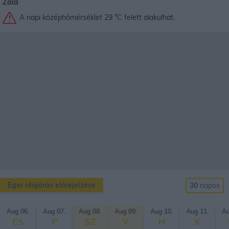
Zala
A napi középhőmérséklet 29 °C felett alakulhat.
Eger időjárás előrejelzése
30
napos
Aug 06.
Aug 07.
Aug 08.
Aug 09.
Aug 10.
Aug 11.
Au
CS
P
SZ
V
H
K