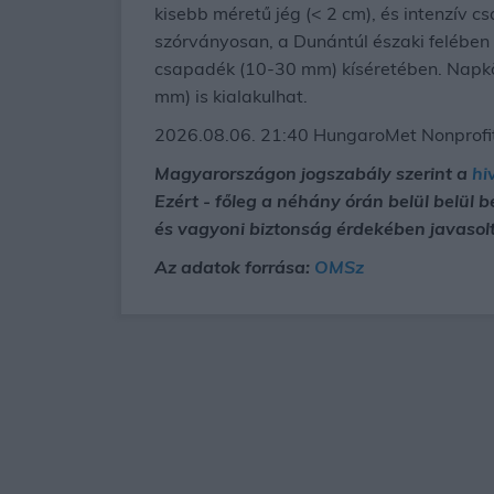
kisebb méretű jég (< 2 cm), és intenzív 
szórványosan, a Dunántúl északi felében n
csapadék (10-30 mm) kíséretében. Napköz
mm) is kialakulhat.
2026.08.06. 21:40 HungaroMet Nonprofit
Magyarországon jogszabály szerint a
hi
Ezért - főleg a néhány órán belül belül 
és vagyoni biztonság érdekében javasolt
Az adatok forrása:
OMSz