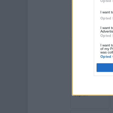
Opted 
I want t
Opted 
Csongrád
I want 
Advertis
Opted 
I want t
of my P
was col
Fejér
Opted 
Győr-Moson-
Sopron