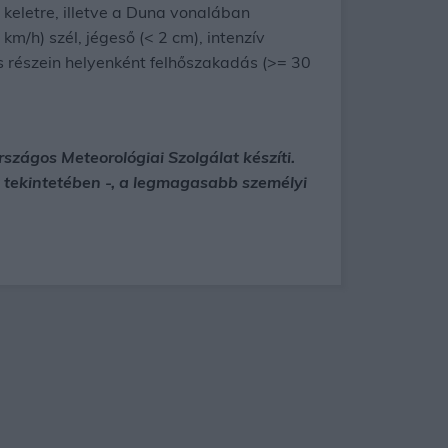
 keletre, illetve a Duna vonalában
m/h) szél, jégeső (< 2 cm), intenzív
 részein helyenként felhőszakadás (>= 30
szágos Meteorológiai Szolgálat készíti.
ok tekintetében -, a legmagasabb személyi