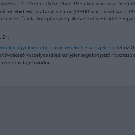
csapadék (10-30 mm) kíséretében. Pénteken szintén a Dunától
éhol lehetnek zivatarok viharos (60-80 km/h, lokálisan > 80 k
ben az Északi-középhegység, illetve az Észak-Alföld egyes
 Zrt.
vatalos figyelmeztető előrejelzéseket és vészjelzéseket
az Or
bekövetkező veszélyes időjárási jelenségeket jelző riasztás
 onnan is tájékozódni.