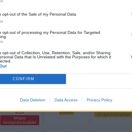
In
o opt-out of the Sale of my Personal Data.
Zivatar
Zivatar
In
Magas
középhőmérséklet
to opt-out of processing my Personal Data for Targeted
Magas
Magas
ing.
középhőmérséklet
középhőmérséklet
In
o opt-out of Collection, Use, Retention, Sale, and/or Sharing
ersonal Data that Is Unrelated with the Purposes for which it
Zivatar
Zivatar
lected.
Out
Magas
középhőmérséklet
Magas
Magas
CONFIRM
középhőmérséklet
középhőmérséklet
Data Deletion
Data Access
Privacy Policy
Zivatar
Magas
Zivatar
középhőmérséklet
Magas
középhőmérséklet