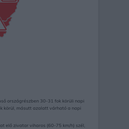
épső országrészben 30-31 fok körüli napi
k körül, másutt azalatt várható a napi
at elő zivatar viharos (60-75 km/h) szél,