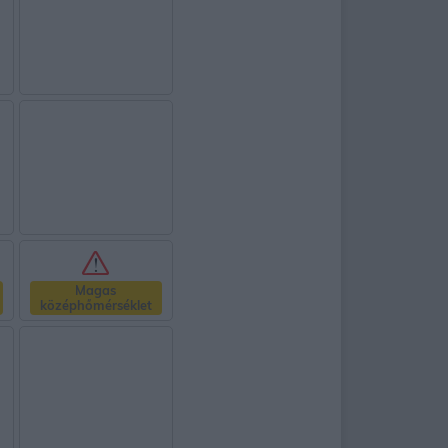
Magas
középhőmérséklet