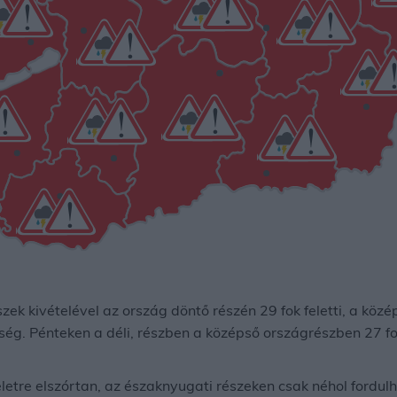
észek kivételével az ország döntő részén 29 fok feletti, a köz
ség. Pénteken a déli, részben a középső országrészben 27 fo
keletre elszórtan, az északnyugati részeken csak néhol fordulh