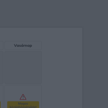
Vasárnap
Magas
középhőmérséklet