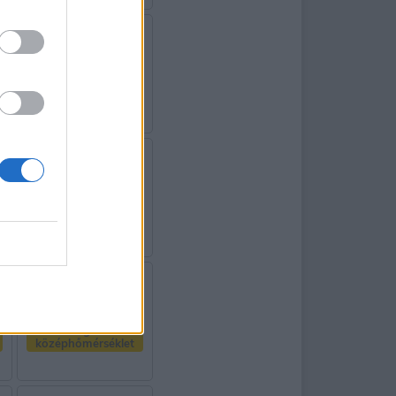
Magas
középhőmérséklet
Magas
középhőmérséklet
Magas
középhőmérséklet