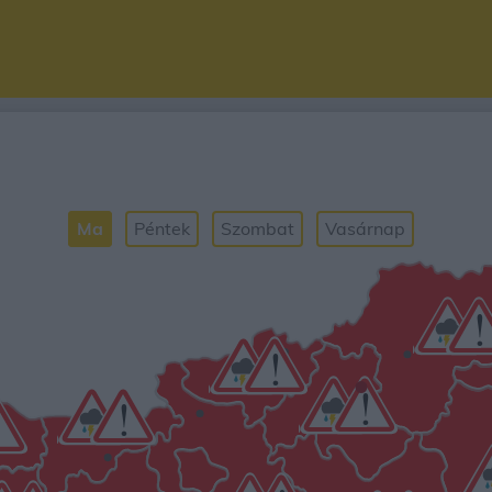
Ma
Péntek
Szombat
Vasárnap
•