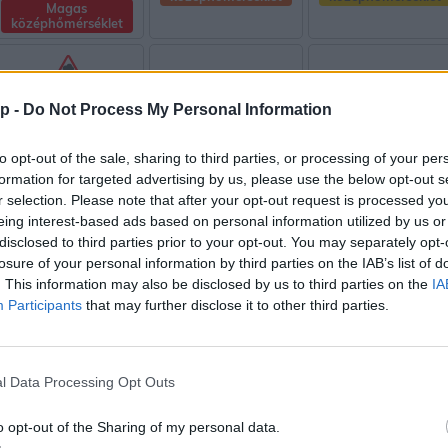
Magas
középhőmérséklet
Zivatar
p -
Do Not Process My Personal Information
Zivatar
Magas
to opt-out of the sale, sharing to third parties, or processing of your per
középhőmérséklet
formation for targeted advertising by us, please use the below opt-out s
r selection. Please note that after your opt-out request is processed y
eing interest-based ads based on personal information utilized by us or
Zivatar
Zivatar
disclosed to third parties prior to your opt-out. You may separately opt-
Magas
losure of your personal information by third parties on the IAB’s list of
középhőmérséklet
. This information may also be disclosed by us to third parties on the
IA
Magas
Magas
középhőmérséklet
középhőmérséklet
Participants
that may further disclose it to other third parties.
Zivatar
Zivatar
l Data Processing Opt Outs
Magas
középhőmérséklet
o opt-out of the Sharing of my personal data.
Magas
Magas
középhőmérséklet
középhőmérséklet