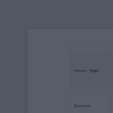
Heves -
Eger
Baranya