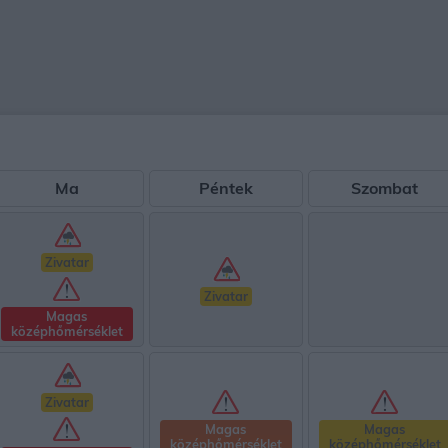
Ma
Péntek
Szombat
Zivatar
Zivatar
Magas
középhőmérséklet
Zivatar
Magas
Magas
középhőmérséklet
középhőmérséklet