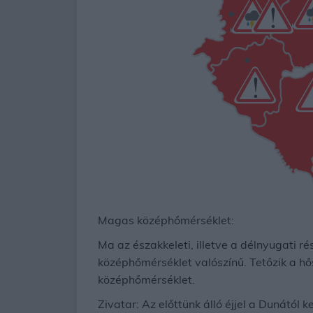
Magas középhőmérséklet:
Ma az északkeleti, illetve a délnyugati r
középhőmérséklet valószínű. Tetőzik a hő
középhőmérséklet.
Zivatar: Az előttünk álló éjjel a Dunától 