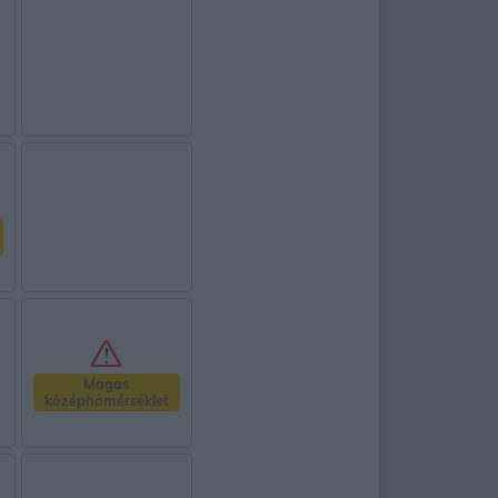
Magas
középhőmérséklet