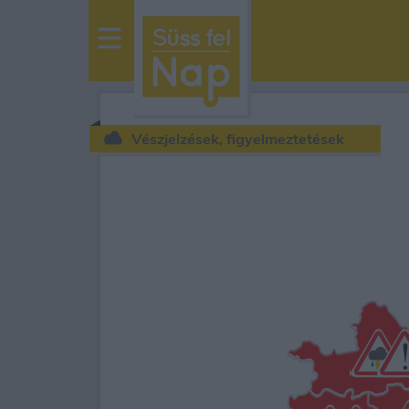
sussfelnap.hu
időjárás
Vészjelzések, figyelmeztetések