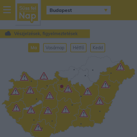
sussfelnap.hu
időjárás
Vészjelzések, figyelmeztetések
Ma
Vasárnap
Hétfő
Kedd
•