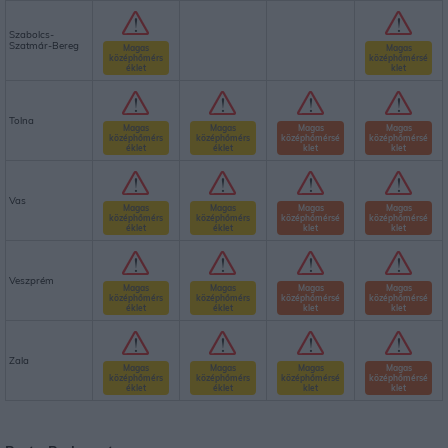
Szabolcs-
Szatmár-Bereg
Magas
Magas
középhőmérs
középhőmérsé
éklet
klet
Tolna
Magas
Magas
Magas
Magas
középhőmérs
középhőmérs
középhőmérsé
középhőmérsé
éklet
éklet
klet
klet
Vas
Magas
Magas
Magas
Magas
középhőmérs
középhőmérs
középhőmérsé
középhőmérsé
éklet
éklet
klet
klet
Veszprém
Magas
Magas
Magas
Magas
középhőmérs
középhőmérs
középhőmérsé
középhőmérsé
éklet
éklet
klet
klet
Zala
Magas
Magas
Magas
Magas
középhőmérs
középhőmérs
középhőmérsé
középhőmérsé
éklet
éklet
klet
klet