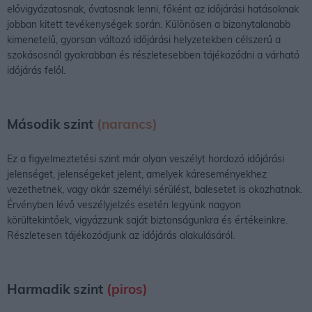
elővigyázatosnak, óvatosnak lenni, főként az időjárási hatásoknak
jobban kitett tevékenységek során. Különösen a bizonytalanabb
kimenetelű, gyorsan változó időjárási helyzetekben célszerű a
szokásosnál gyakrabban és részletesebben tájékozódni a várható
időjárás felől.
Második szint
(narancs)
Ez a figyelmeztetési szint már olyan veszélyt hordozó időjárási
jelenséget, jelenségeket jelent, amelyek káreseményekhez
vezethetnek, vagy akár személyi sérülést, balesetet is okozhatnak.
Érvényben lévő veszélyjelzés esetén legyünk nagyon
körültekintőek, vigyázzunk saját biztonságunkra és értékeinkre.
Részletesen tájékozódjunk az időjárás alakulásáról.
Harmadik szint
(piros)