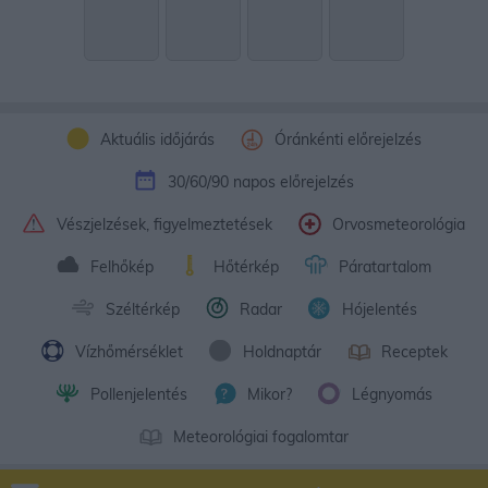
Aktuális időjárás
Óránkénti előrejelzés
30/60/90 napos előrejelzés
Vészjelzések, figyelmeztetések
Orvosmeteorológia
Felhőkép
Hőtérkép
Páratartalom
Széltérkép
Radar
Hójelentés
Vízhőmérséklet
Holdnaptár
Receptek
Pollenjelentés
Mikor?
Légnyomás
Meteorológiai fogalomtar