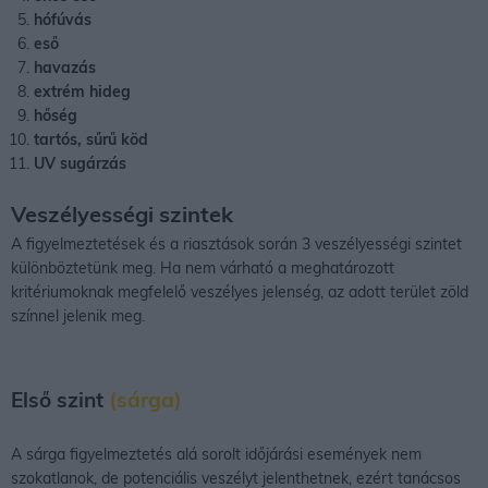
hófúvás
eső
havazás
extrém hideg
hőség
tartós, sűrű köd
UV sugárzás
Veszélyességi szintek
A figyelmeztetések és a riasztások során 3 veszélyességi szintet
különböztetünk meg. Ha nem várható a meghatározott
kritériumoknak megfelelő veszélyes jelenség, az adott terület zöld
színnel jelenik meg.
Első szint
(sárga)
A sárga figyelmeztetés alá sorolt időjárási események nem
szokatlanok, de potenciális veszélyt jelenthetnek, ezért tanácsos