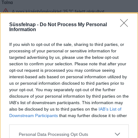
Tolna
A napi középhőmérséklet 25 °C felett alakulhat.
Süssfelnap -
Do Not Process My Personal
Vas
Information
A napi középhőmérséklet 25 °C felett alakulhat.
If you wish to opt-out of the sale, sharing to third parties, or
Veszprém
processing of your personal or sensitive information for
targeted advertising by us, please use the below opt-out
A napi középhőmérséklet 25 °C felett alakulhat.
section to confirm your selection. Please note that after your
opt-out request is processed you may continue seeing
Zala
interest-based ads based on personal information utilized by
A napi középhőmérséklet 25 °C felett alakulhat.
us or personal information disclosed to third parties prior to
your opt-out. You may separately opt-out of the further
disclosure of your personal information by third parties on the
IAB’s list of downstream participants. This information may
also be disclosed by us to third parties on the
IAB’s List of
Downstream Participants
that may further disclose it to other
third parties.
Personal Data Processing Opt Outs