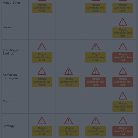
Hajdú-Bihar
Magas
Magas
Magas
középhőmérs
középhőmérsé
középhőmérsé
éklet
klet
klet
Heves
Magas
középhőmérsé
klet
Jász-Nagykun-
Szolnok
Magas
Magas
Magas
középhőmérs
középhőmérsé
középhőmérsé
éklet
klet
klet
Komárom-
Esztergom
Magas
Magas
Magas
Magas
középhőmérs
középhőmérs
középhőmérsé
középhőmérsé
éklet
éklet
klet
klet
Nógrád
Magas
középhőmérsé
klet
Somogy
Magas
Magas
Magas
Magas
középhőmérs
középhőmérs
középhőmérsé
középhőmérsé
éklet
éklet
klet
klet