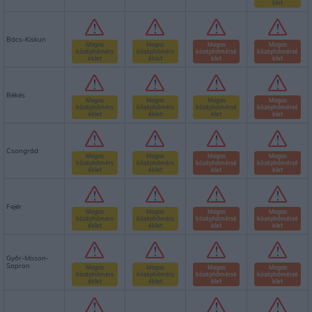
klet
Bács-Kiskun
Magas
Magas
Magas
Magas
középhőmérs
középhőmérs
középhőmérsé
középhőmérsé
éklet
éklet
klet
klet
Békés
Magas
Magas
Magas
Magas
középhőmérs
középhőmérs
középhőmérsé
középhőmérsé
éklet
éklet
klet
klet
Csongrád
Magas
Magas
Magas
Magas
középhőmérs
középhőmérs
középhőmérsé
középhőmérsé
éklet
éklet
klet
klet
Fejér
Magas
Magas
Magas
Magas
középhőmérs
középhőmérs
középhőmérsé
középhőmérsé
éklet
éklet
klet
klet
Győr-Moson-
Sopron
Magas
Magas
Magas
Magas
középhőmérs
középhőmérs
középhőmérsé
középhőmérsé
éklet
éklet
klet
klet