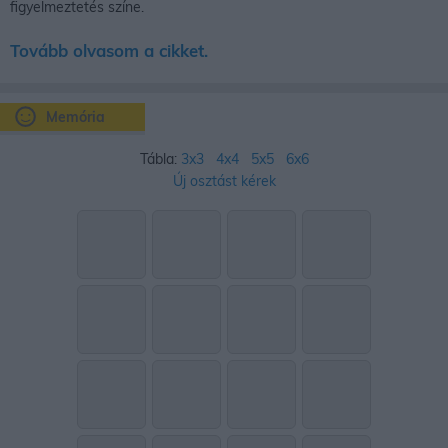
figyelmeztetés színe.
Tovább olvasom a cikket.
Memória
Tábla:
3x3
4x4
5x5
6x6
Új osztást kérek