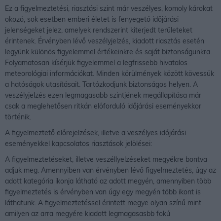
Ez a figyelmeztetési, riasztási szint már veszélyes, komoly károkat
okozó, sok esetben emberi életet is fenyegető időjárási
jelenségeket jelez, amelyek rendszerint kiterjedt területeket
érintenek. Érvényben lévő veszélyjelzés, kiadott riasztás esetén
legyünk különös figyelemmel értékeinkre és saját biztonságunkra.
Folyamatosan kísérjük figyelemmel a legfrissebb hivatalos
meteorológiai információkat. Minden körülmények között kövessük
a hatóságok utasításait. Tartózkodjunk biztonságos helyen. A
veszélyjelzés ezen legmagasabb szintjének megállapítása már
csak a meglehetősen ritkán előforduló időjárási eseményekkor
történik.
A figyelmeztető előrejelzések, illetve a veszélyes időjárási
eseményekkel kapcsolatos riasztások jelölései:
A figyelmeztetéseket, illetve veszéllyelzéseket megyékre bontva
adjuk meg. Amennyiben van érvényben lévő figyelmeztetés, úgy az
adott kategória ikonja látható az adott megyén, amennyiben több
figyelmeztetés is érvényben van úgy egy megyén több ikont is
láthatunk. A figyelmeztetéssel érintett megye olyan színű mint
amilyen az arra megyére kiadott legmagasasbb fokú