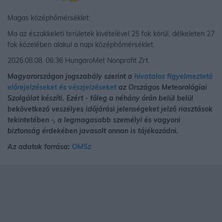
Magas középhőmérséklet:
Ma az északkeleti területek kivételével 25 fok körül, délkeleten 27
fok közelében alakul a napi középhőmérséklet.
2026.08.08. 06:36 HungaroMet Nonprofit Zrt.
Magyarországon jogszabály szerint a
hivatalos figyelmeztető
előrejelzéseket és vészjelzéseket
az Országos Meteorológiai
Szolgálat készíti. Ezért - főleg a néhány órán belül belül
bekövetkező veszélyes időjárási jelenségeket jelző riasztások
tekintetében -, a legmagasabb személyi és vagyoni
biztonság érdekében javasolt onnan is tájékozódni.
Az adatok forrása:
OMSz