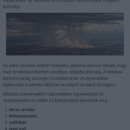
megtételére. Az adatokat az Országos Meteorológiai Szolgálat
biztosítja.
Az oldal színekkel ellátott térképére pillantva azonnal látható, hogy
mely területeket érinthet veszélyes időjárási jelenség. A térképre
kattintva pedig szöveges formában lehet részletesebben
tájékozódni a várható időjárási veszélyről az adott térségben.
Időjárási eseményekkel kapcsolatban figyelmeztető és
vészjelzéseket az alábbi 11 kategóriában jelenítünk meg.
heves zivatar
felhőszakadás
széllökés
ónos eső