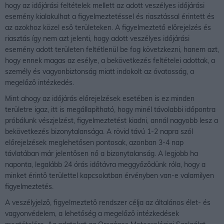
hogy az időjárási feltételek mellett az adott veszélyes időjárási
esemény kialakulhat a figyelmeztetéssel és riasztással érintett és
az azokhoz közel eső területeken. A figyelmeztető előrejelzés és
riasztás így nem azt jelenti, hogy adott veszélyes időjárási
esemény adott területen feltétlenül be fog követzkezni, hanem azt,
hogy ennek magas az esélye, a bekövetkezés feltételei adottak, a
személy és vagyonbiztonság miatt indokolt az óvatosság, a
megelőző intézkedés.
Mint ahogy az időjárás előrejelzések esetében is ez minden
területre igaz, itt is megállapítható, hogy minél távolabbi időpontra
próbálunk vészjelzést, figyelmeztetést kiadni, annál nagyobb lesz a
bekövetkezés bizonytalansága. A rövid távú 1-2 napra szól
előrejelzések meglehetősen pontosak, azonban 3-4 nap
távlatában már jelentősen nő a bizonytalanság. A legjobb ha
naponta, legalább 24 órás időtávra meggyőződünk róla, hogy a
minket érintő területtel kapcsolatban érvényben van-e valamilyen
figyelmeztetés.
A veszélyjelző, figyelmeztető rendszer célja az általános élet- és
vagyonvédelem, a lehetőség a megelőző intézkedések