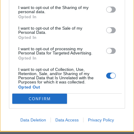
I want to opt-out of the Sharing of my
personal data.
Opted In
I want to opt-out of the Sale of my
Personal Data.
Opted In
Budapest időjárás előrejelzése
30
napos
I want to opt-out of processing my
Personal Data for Targeted Advertising.
Opted In
Aug 08.
Aug 09.
Aug 10.
Aug 11.
Aug 12.
Aug 13.
Au
SZ
V
H
K
SZ
CS
I want to opt-out of Collection, Use,
Retention, Sale, and/or Sharing of my
Personal Data that Is Unrelated with the
Purposes for which it was collected.
Opted Out
29
31
37
36
32
31
21
22
17
21
19
16
CONFIRM
Data Deletion
Data Access
Privacy Policy