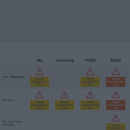
Ma
Vasárnap
Hétfő
Kedd
Pest -
Budapest
Magas
Magas
Magas
középhőmérs
középhőmérsé
középhőmérsé
éklet
klet
klet
Baranya
Magas
Magas
Magas
Magas
középhőmérs
középhőmérs
középhőmérsé
középhőmérsé
éklet
éklet
klet
klet
Borsod-Abaúj-
Zemplén
Magas
középhőmérsé