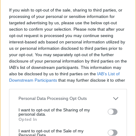
Aug 09.
Aug 10.
Aug 11.
Aug 12.
Aug 13.
Aug 14.
Au
If you wish to opt-out of the sale, sharing to third parties, or
V
H
K
SZ
CS
P
processing of your personal or sensitive information for
targeted advertising by us, please use the below opt-out
section to confirm your selection. Please note that after your
opt-out request is processed you may continue seeing
30
38
36
32
31
33
interest-based ads based on personal information utilized by
19
21
21
19
16
17
us or personal information disclosed to third parties prior to
your opt-out. You may separately opt-out of the further
disclosure of your personal information by third parties on the
IAB’s list of downstream participants. This information may
also be disclosed by us to third parties on the
IAB’s List of
Downstream Participants
that may further disclose it to other
third parties.
Vészjelzések, Figyelmeztetések
Personal Data Processing Opt Outs
Fontos tudni, hogy a veszélyes időjárási eseményeket a
I want to opt-out of the Sharing of my
legkorszerűbb eszközök, módszerek és szakmai ismeretek
personal data.
alkalmazása ellenére sem lehetséges minden esetben
Opted In
megfelelően korán, előre jelezni és így a megfelelő szintű
I want to opt-out of the Sale of my
veszélyjelzést kiadni!
Personal Data.