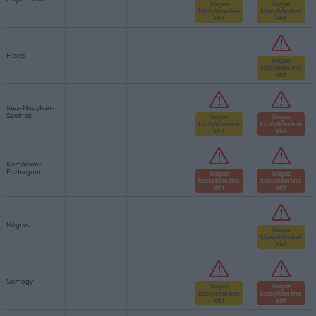
Magas
Magas
középhőmérsé
középhőmérsé
klet
klet
Heves
Magas
középhőmérsé
klet
Jász-Nagykun-
Szolnok
Magas
Magas
középhőmérsé
középhőmérsé
klet
klet
Komárom-
Esztergom
Magas
Magas
középhőmérsé
középhőmérsé
klet
klet
Nógrád
Magas
középhőmérsé
klet
Somogy
Magas
Magas
középhőmérsé
középhőmérsé
klet
klet