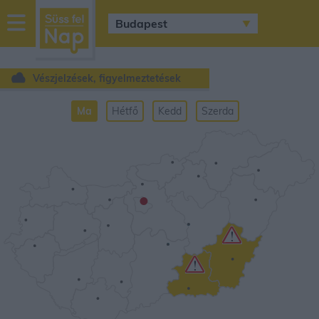
sussfelnap.hu
időjárás
Vészjelzések, figyelmeztetések
Ma
Hétfő
Kedd
Szerda
•