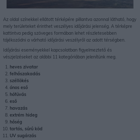
Az oldal színekkel ellátott térképére pillantva azonnal látható, hogy
mely területeket érinthet veszélyes időjárási jelenség. A térképre
kattintva pedig szöveges formában lehet részletesebben
tájékozódni a várható időjárási veszélyről az adott térségben.
Időjárási eseményekkel kapcsolatban figyelmeztető és
vészjelzéseket az alábbi 11 kategóriában jelenítünk meg.
heves zivatar
felhőszakadás
széllökés
ónos eső
hófúvás
eső
havazás
extrém hideg
hőség
tartós, sűrű köd
UV sugárzás