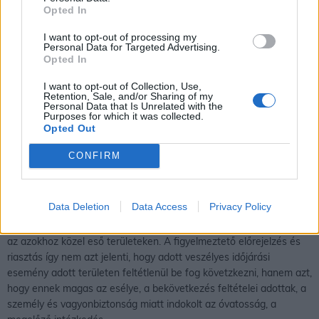
Opted In
I want to opt-out of processing my
Personal Data for Targeted Advertising.
Opted In
I want to opt-out of Collection, Use,
Retention, Sale, and/or Sharing of my
Personal Data that Is Unrelated with the
Purposes for which it was collected.
Opted Out
CONFIRM
Egy térségre kiadott figyelmeztető előrejelzés, riasztás azt jelenti,
Data Deletion
Data Access
Privacy Policy
hogy az időjárási feltételek mellett az adott veszélyes időjárási
esemény kialakulhat a figyelmeztetéssel és riasztással érintett és
az azokhoz közel eső területeken. A figyelmeztető előrejelzés és
riasztás így nem azt jelenti, hogy adott veszélyes időjárási
esemény adott területen feltétlenül be fog követzkezni, hanem azt,
hogy ennek magas az esélye, a bekövetkezés feltételei adottak, a
személy és vagyonbiztonság miatt indokolt az óvatosság, a