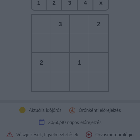
1
2
3
4
x
3
2
2
1
Aktuális időjárás
Óránkénti előrejelzés
30/60/90 napos előrejelzés
Vészjelzések, figyelmeztetések
Orvosmeteorológia