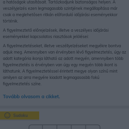
a hatóságok utasításait. Tartózkodjunk biztonságos helyen. A
veszélyjelzés ezen legmagasabb szintjének megállapítása már
csak a meglehetősen ritkán előforduló időjárási eseményekkor
történik.
A figyelmeztető előrejelzések, illetve a veszélyes időjárási
eseményekkel kapcsolatos riasztások jelölései:
A figyelmeztetéseket, illetve veszéllyelzéseket megyékre bontva
adjuk meg. Amennyiben van érvényben lévő figyelmeztetés, úgy az
adott kategória ikonja látható az adott megyén, amennyiben több
figyelmeztetés is érvényben van úgy egy megyén több ikont is
láthatunk. A figyelmeztetéssel érintett megye olyan színű mint
amilyen az arra megyére kiadott legmagasasbb fokú
figyelmeztetés színe.
Tovább olvasom a cikket.
Sudoku