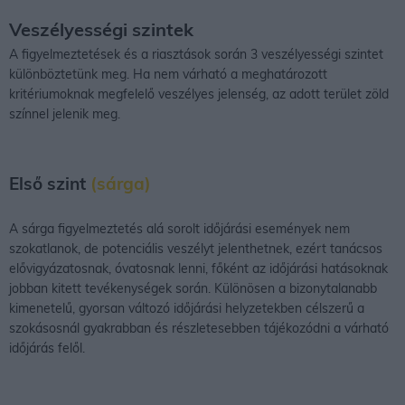
Veszélyességi szintek
A figyelmeztetések és a riasztások során 3 veszélyességi szintet
különböztetünk meg. Ha nem várható a meghatározott
kritériumoknak megfelelő veszélyes jelenség, az adott terület zöld
színnel jelenik meg.
Első szint
(sárga)
A sárga figyelmeztetés alá sorolt időjárási események nem
szokatlanok, de potenciális veszélyt jelenthetnek, ezért tanácsos
elővigyázatosnak, óvatosnak lenni, főként az időjárási hatásoknak
jobban kitett tevékenységek során. Különösen a bizonytalanabb
kimenetelű, gyorsan változó időjárási helyzetekben célszerű a
szokásosnál gyakrabban és részletesebben tájékozódni a várható
időjárás felől.