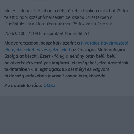
Ma és holnap elsősorban a déli, délkeleti tájakon alakulhat 25 fok
felett a napi középhőmérséklet, de kisebb körzetekben a
Dunántúlon is előfordulhatnak még 25 fok körüli értékek.
2026.08.08. 21:09 HungaroMet Nonprofit Zrt.
Magyarországon jogszabály szerint a
hivatalos figyelmeztető
előrejelzéseket és vészjelzéseket
az Országos Meteorológiai
Szolgálat készíti. Ezért - főleg a néhány órán belül belül
bekövetkező veszélyes időjárási jelenségeket jelző riasztások
tekintetében -, a legmagasabb személyi és vagyoni
biztonság érdekében javasolt onnan is tájékozódni.
Az adatok forrása:
OMSz