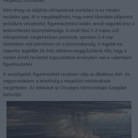
megelőző intézkedés.
Mint ahogy az időjárás előrejelzések esetében is ez minden
területre igaz, itt is megállapítható, hogy minél távolabbi időpontra
próbálunk vészjelzést, figyelmeztetést kiadni, annál nagyobb lesz a
bekövetkezés bizonytalansága. A rövid távú 1-2 napra szól
előrejelzések meglehetősen pontosak, azonban 3-4 nap
távlatában már jelentősen nő a bizonytalanság. A legjobb ha
naponta, legalább 24 órás időtávra meggyőződünk róla, hogy a
minket érintő területtel kapcsolatban érvényben van-e valamilyen
figyelmeztetés.
A veszélyjelző, figyelmeztető rendszer célja az általános élet- és
vagyonvédelem, a lehetőség a megelőző intézkedések
megtételére. Az adatokat az Országos Meteorológiai Szolgálat
biztosítja.