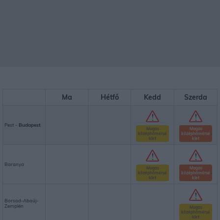
Ma
Hétfő
Kedd
Szerda
Pest -
Budapest
Magas
Magas
középhőmérsé
középhőmérsé
klet
klet
Baranya
Magas
Magas
középhőmérsé
középhőmérsé
klet
klet
Borsod-Abaúj-
Zemplén
Magas
középhőmérsé
klet