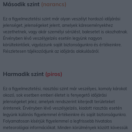
Második szint
(narancs)
Ez a figyelmeztetési szint már olyan veszélyt hordozó időjárási
jelenséget, jelenségeket jelent, amelyek káreseményekhez
vezethetnek, vagy akár személyi sérülést, balesetet is okozhatnak.
Érvényben lévő veszélyjelzés esetén legyünk nagyon
körültekintőek, vigyázzunk saját biztonságunkra és értékeinkre.
Részletesen tájékozódjunk az időjárás alakulásáról.
Harmadik szint
(piros)
Ez a figyelmeztetési, riasztási szint már veszélyes, komoly károkat
okozó, sok esetben emberi életet is fenyegető időjárási
jelenségeket jelez, amelyek rendszerint kiterjedt területeket
érintenek. Érvényben lévő veszélyjelzés, kiadott riasztás esetén
legyünk különös figyelemmel értékeinkre és saját biztonságunkra.
Folyamatosan kísérjük figyelemmel a legfrissebb hivatalos
meteorológiai információkat. Minden körülmények között kövessük